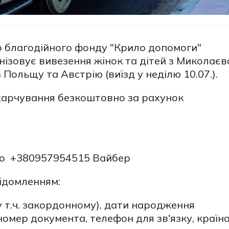
 благодійного фонду "Крило допомоги"
нізовує вивезення жінок та дітей з Миколаєв
Польщу та Австрію (виїзд у неділю 10.07.).
харчування безкоштовно за рахунок
бо +380957954515 Вайбер
ідомленням:
(у т.ч. закордонному), дати народження
, номер документа, телефон для зв'язку, країн