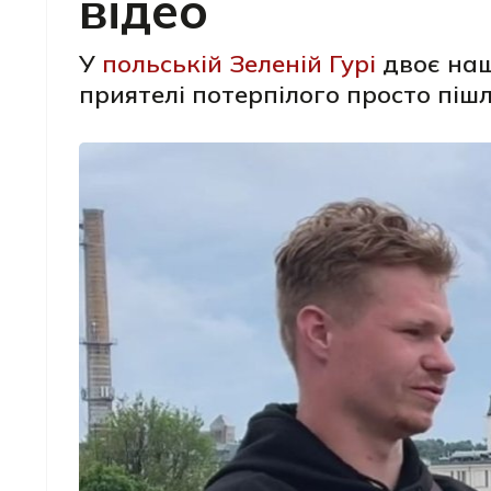
відео
У
польській Зеленій Гурі
двоє наш
приятелі потерпілого просто піш