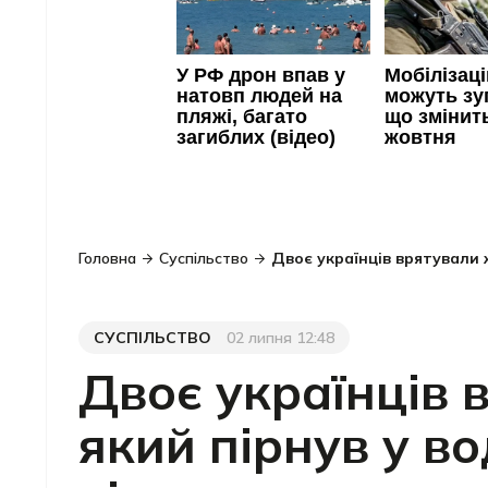
Головна
Суспільство
Двоє українців врятували 
СУСПІЛЬСТВО
02 липня 12:48
Категорія
Дата публікації
Двоє українців 
який пірнув у во