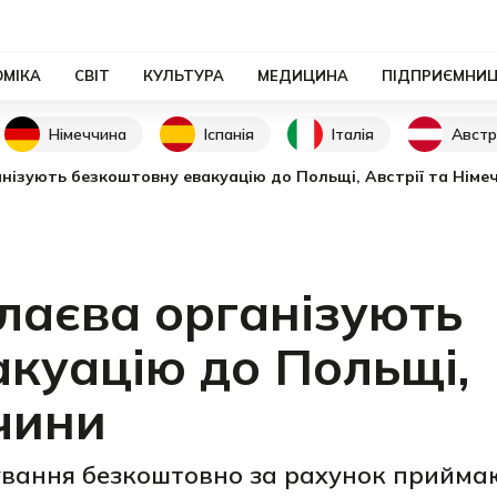
ОМІКА
СВІТ
КУЛЬТУРА
МЕДИЦИНА
ПІДПРИЄМНИ
Німеччина
Іспанія
Італія
Австр
анізують безкоштовну евакуацію до Польщі, Австрії та Німе
лаєва організують
куацію до Польщі,
ччини
ування безкоштовно за рахунок прийма