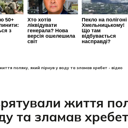
життя поляку, який пірнув у воду та зламав хребет - відео
врятували життя пол
ду та зламав хребет