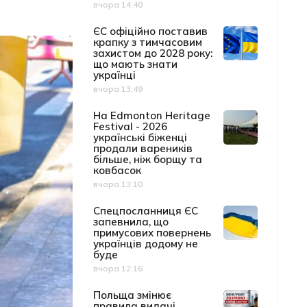
вчора 14:40
Дата публікації
ЄС офіційно поставив
крапку з тимчасовим
захистом до 2028 року:
що мають знати
українці
вчора 13:49
Дата публікації
На Edmonton Heritage
Festival - 2026
українські біженці
продали вареників
більше, ніж борщу та
ковбасок
вчора 13:10
Дата публікації
Спецпосланниця ЄС
запевнила, що
примусових повернень
українців додому не
буде
вчора 12:16
Дата публікації
Польща змінює
правила видачі