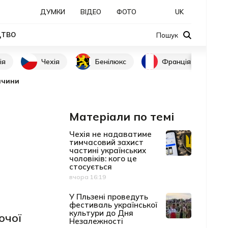
ДУМКИ
ВІДЕО
ФОТО
UK
ЦТВО
Пошук
ія
Чехія
Бенілюкс
Франція
ччини
Матеріали по темі
Чехія не надаватиме
тимчасовий захист
частині українських
чоловіків: кого це
стосується
вчора 16:19
Дата публікації
У Пльзені проведуть
фестиваль української
культури до Дня
ючої
Незалежності