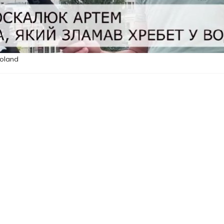
oland
ура ледь не сталась трагічна НП. На водоймі
і стрибнув з висоти у воду, зламав хребта і
 поблизу опинилися двое наших земляків, які
трагедія, діє заборона на купання, про що
наки. Але це не зупинило місцевого
ртал InPoland
.
ду головою вниз і зламав хребет. На місце
 яка доправила постраждалого до лікарні.