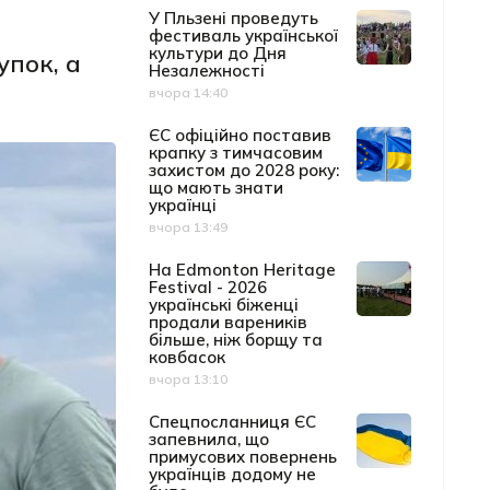
У Пльзені проведуть
фестиваль української
культури до Дня
упок, а
Незалежності
вчора 14:40
Дата публікації
ЄС офіційно поставив
крапку з тимчасовим
захистом до 2028 року:
що мають знати
українці
вчора 13:49
Дата публікації
На Edmonton Heritage
Festival - 2026
українські біженці
продали вареників
більше, ніж борщу та
ковбасок
вчора 13:10
Дата публікації
Спецпосланниця ЄС
запевнила, що
примусових повернень
українців додому не