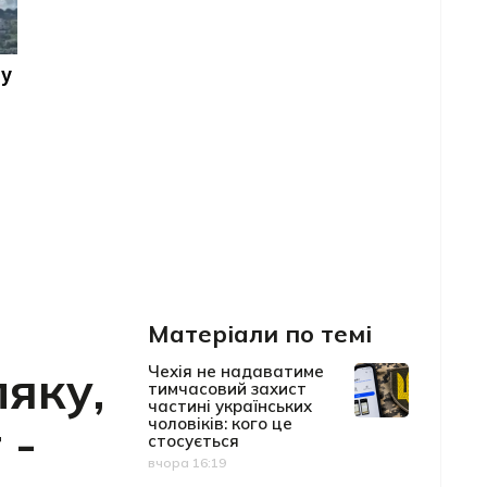
Матеріали по темі
яку,
Чехія не надаватиме
тимчасовий захист
частині українських
 -
чоловіків: кого це
стосується
вчора 16:19
Дата публікації