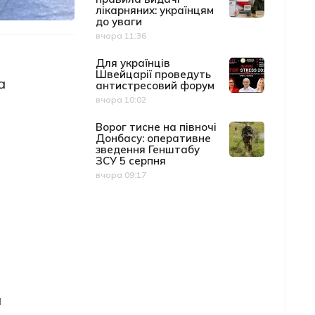
лікарняних: українцям
до уваги
вчора 11:36
Дата публікації
Для українців
Швейцарії проведуть
а
антистресовий форум
вчора 10:02
Дата публікації
Ворог тисне на півночі
Донбасу: оперативне
зведення Генштабу
ЗСУ 5 серпня
вчора 09:17
Дата публікації
а