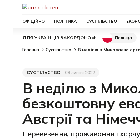
ОФІЦІЙНО
ПОЛІТИКА
СУСПІЛЬСТВО
ЕКОН
Польща
ДЛЯ УКРАЇНЦІВ ЗАКОРДОНОМ:
Головна
Суспільство
В неділю з Миколаєва орг
СУСПІЛЬСТВО
08 липня 2022
Категорія
Дата публікації
В неділю з Мико
безкоштовну ева
Австрії та Німе
Перевезення, проживання і харч