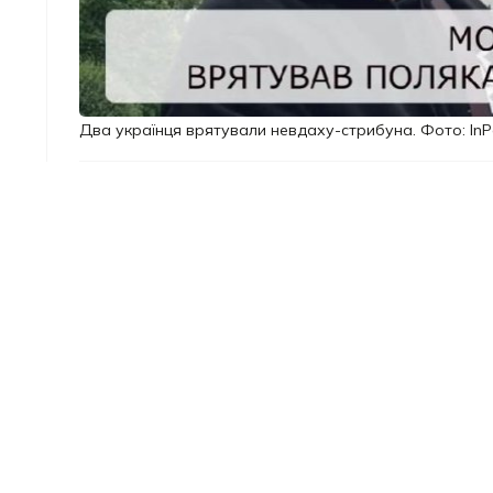
Два українця врятували невдаху-стрибуна. Фото: InP
У польському місті Зелена Г
Дика Охла громадянин Польщ
почав тонути. На його щастя
витягли невдаху з води.
У місці, де ледь не сталася 
попереджають встановлені з
мешканця, як повідомляє
по
Молодий чоловік пірнув у во
викликали швидку допомогу,