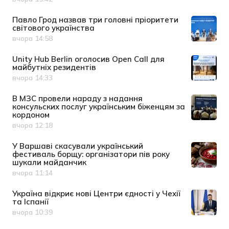
Дата публікації
Павло Грод назвав три головні пріоритети
світового українства
вчора 14:58
Дата публікації
Unity Hub Berlin оголосив Open Call для
майбутніх резидентів
вчора 14:33
Дата публікації
В МЗС провели нараду з надання
консульских послуг українським біженцям за
кордоном
вчора 12:18
Дата публікації
У Варшаві скасували український
фестиваль борщу: організатори пів року
шукали майданчик
вчора 11:14
Дата публікації
Україна відкриє нові Центри єдності у Чехії
та Іспанії
вчора 10:39
Дата публікації