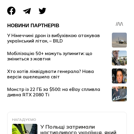
НАГАДУЄМО
У Польщі затримали
настирливого українця, який