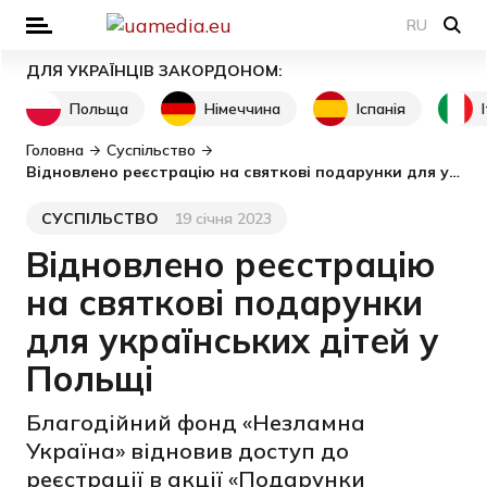
RU
ДЛЯ УКРАЇНЦІВ ЗАКОРДОНОМ:
Польща
Німеччина
Іспанія
Головна
Суспільство
Відновлено реєстрацію на святкові подарунки для українських дітей у Польщі
СУСПІЛЬСТВО
19 січня 2023
Категорія
Дата публікації
Відновлено реєстрацію
на святкові подарунки
для українських дітей у
Польщі
Благодійний фонд «Незламна
Україна» відновив доступ до
реєстрації в акції «Подарунки