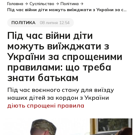
Головна
Суспільство
Політика
Під час війни діти можуть виїжджати з України за спрощеними правилами: що треба знати батькам
ПОЛІТИКА
08 липня 12:54
Категорія
Дата публікації
Під час війни діти
можуть виїжджати з
України за спрощеними
правилами: що треба
знати батькам
Під час воєнного стану для виїзду
наших дітей за кордон з України
діють спрощені правила