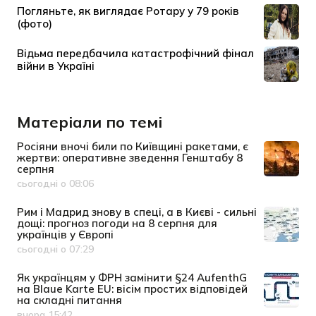
Матеріали по темі
Росіяни вночі били по Київщині ракетами, є
жертви: оперативне зведення Генштабу 8
серпня
сьогодні о 08:06
Дата публікації
Рим і Мадрид знову в спеці, а в Києві - сильні
дощі: прогноз погоди на 8 серпня для
українців у Європі
сьогодні о 07:29
Дата публікації
Як українцям у ФРН замінити §24 AufenthG
на Blaue Karte EU: вісім простих відповідей
на складні питання
вчора 15:42