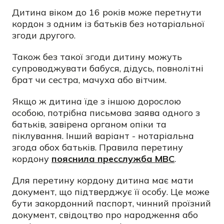
Дитина віком до 16 років може перетнути
кордон з одним із батьків без нотаріальної
згоди другого.
Також без такої згоди дитину можуть
супроводжувати бабуся, дідусь, повнолітні
брат чи сестра, мачуха або вітчим.
Якщо ж дитина їде з іншою дорослою
особою, потрібна письмова заява одного з
батьків, завірена органом опіки та
піклування. Інший варіант - нотаріальна
згода обох батьків. Правила перетину
кордону
пояснила пресслужба МВС
.
Для перетину кордону дитина має мати
документ, що підтверджує її особу. Це може
бути закордонний паспорт, чинний проїзний
документ, свідоцтво про народження або