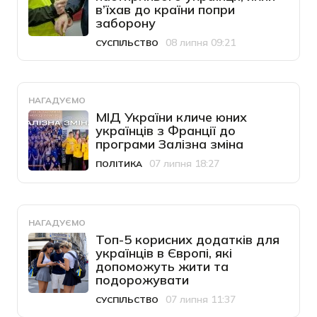
в’їхав до країни попри
заборону
08 липня 09:21
СУСПІЛЬСТВО
Категорія
Дата публікації
НАГАДУЄМО
МІД України кличе юних
українців з Франції до
програми Залізна зміна
07 липня 18:27
ПОЛІТИКА
Категорія
Дата публікації
НАГАДУЄМО
Топ-5 корисних додатків для
українців в Європі, які
допоможуть жити та
подорожувати
07 липня 11:37
СУСПІЛЬСТВО
Категорія
Дата публікації