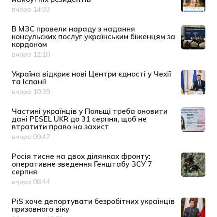
вчора 14:33
Дата публікації
В МЗС провели нараду з надання
консульских послуг українським біженцям за
кордоном
вчора 12:18
Дата публікації
Україна відкриє нові Центри єдності у Чехії
та Іспанії
вчора 10:39
Дата публікації
Частині українців у Польщі треба оновити
дані PESEL UKR до 31 серпня, щоб не
втратити право на захист
вчора 09:47
Дата публікації
Росія тисне на двох ділянках фронту:
оперативне зведення Генштабу ЗСУ 7
серпня
вчора 08:44
Дата публікації
PiS хоче депортувати безробітних українців
призовного віку