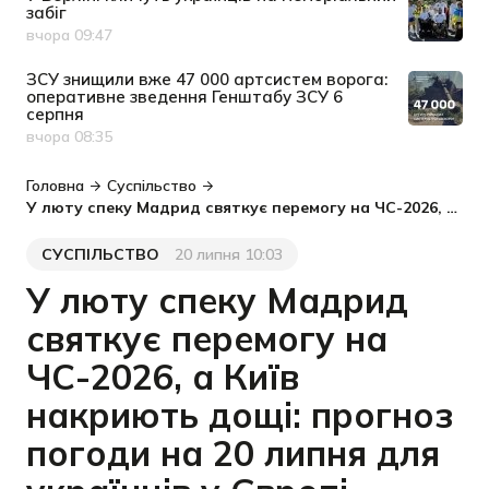
забіг
вчора 09:47
Дата публікації
ЗСУ знищили вже 47 000 артсистем ворога:
оперативне зведення Генштабу ЗСУ 6
серпня
вчора 08:35
Дата публікації
Головна
Суспільство
У люту спеку Мадрид святкує перемогу на ЧС-2026, а Київ накриють дощі: прогноз погоди на 20 липня для українців у Європі
СУСПІЛЬСТВО
20 липня 10:03
Категорія
Дата публікації
У люту спеку Мадрид
святкує перемогу на
ЧС-2026, а Київ
накриють дощі: прогноз
погоди на 20 липня для