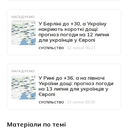
НАГАДУЄМО
У Берліні до +30, а Україну
накриють короткі дощі:
прогноз погоди на 12 липня
для українців у Європі
12 липня 06:21
СУСПІЛЬСТВО
Категорія
Дата публікації
НАГАДУЄМО
У Римі до +36, а на півночі
України дощі: прогноз погоди
на 13 липня для українців у
Європі
13 липня 05:00
СУСПІЛЬСТВО
Категорія
Дата публікації
Матеріали по темі