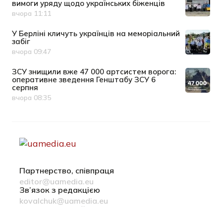
вимоги уряду щодо українських біженців
вчора 11:11
Дата публікації
У Берліні кличуть українців на меморіальний
забіг
вчора 09:47
Дата публікації
ЗСУ знищили вже 47 000 артсистем ворога:
оперативне зведення Генштабу ЗСУ 6
серпня
вчора 08:35
Дата публікації
Партнерство, співпраця
editor@uamedia.eu
Зв’язок з редакцією
kovalchuk@uamedia.eu
Новини компаній
Матеріали у розділі Новини компаній публікуються на