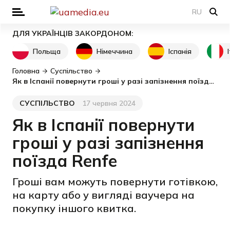
RU
ДЛЯ УКРАЇНЦІВ ЗАКОРДОНОМ:
Польща
Німеччина
Іспанія
Головна
Суспільство
Як в Іспанії повернути гроші у разі запізнення поїзда Renfe
СУСПІЛЬСТВО
17 червня 2024
Категорія
Дата публікації
Як в Іспанії повернути
гроші у разі запізнення
поїзда Renfe
Гроші вам можуть повернути готівкою,
на карту або у вигляді ваучера на
покупку іншого квитка.