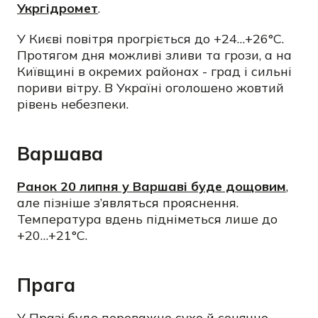
Укргідромет
.
У Києві повітря прогріється до +24…+26°C.
Протягом дня можливі зливи та грози, а на
Київщині в окремих районах - град і сильні
пориви вітру. В Україні оголошено жовтий
рівень небезпеки.
Варшава
Ранок 20 липня у Варшаві буде дощовим
,
але пізніше з’являться прояснення.
Температура вдень підніметься лише до
+20…+21°C.
Прага
У Празі буде переважно сухо й сонячно,