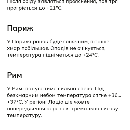
Після обіду з’являться прояснення, повітря
прогріється до +21°C.
Париж
У Парижі ранок буде сонячним, пізніше
хмар побільшає. Опадів не очікується,
температура підніметься до +24°C.
Рим
У Римі пануватиме сильна спека. Під
безхмарним небом температура сягне +36…
+37°C. У регіоні Лаціо діє жовте
попередження через екстремально високу
температуру.