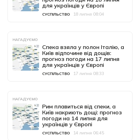
для українців у Європі
18 липня 08:04
СУСПІЛЬСТВО
Категорія
Дата публікації
НАГАДУЄМО
Спека взяла у полон Італію, а
Київ відпочине від дощів:
прогноз погоди на 17 липня
для українців у Європі
17 липня 08:33
СУСПІЛЬСТВО
Категорія
Дата публікації
НАГАДУЄМО
Рим плавиться від спеки, а
Київ накриють дощі: прогноз
погоди на 14 липня для
українців у Європі
14 липня 06:45
СУСПІЛЬСТВО
Категорія
Дата публікації