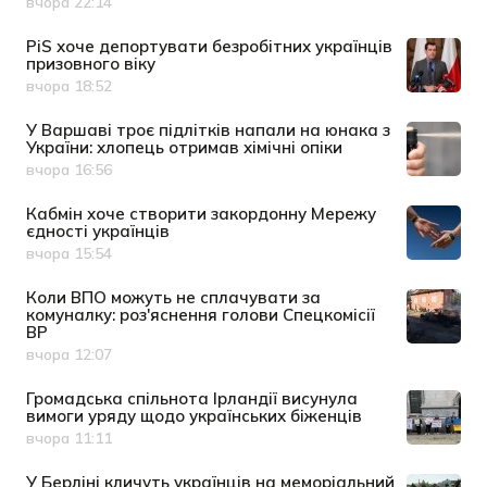
вчора 22:14
Дата публікації
PiS хоче депортувати безробітних українців
призовного віку
вчора 18:52
Дата публікації
У Варшаві троє підлітків напали на юнака з
України: хлопець отримав хімічні опіки
вчора 16:56
Дата публікації
Кабмін хоче створити закордонну Мережу
єдності українців
вчора 15:54
Дата публікації
Коли ВПО можуть не сплачувати за
комуналку: роз'яснення голови Спецкомісії
ВР
вчора 12:07
Дата публікації
Громадська спільнота Ірландії висунула
вимоги уряду щодо українських біженців
вчора 11:11
Дата публікації
У Берліні кличуть українців на меморіальний