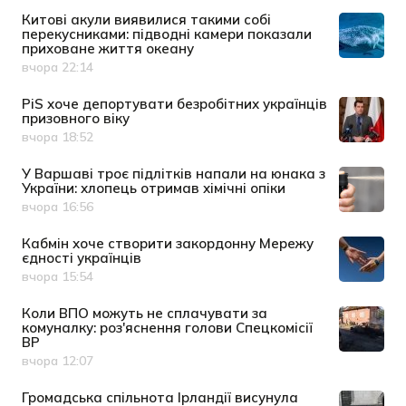
Китові акули виявилися такими собі
перекусниками: підводні камери показали
приховане життя океану
вчора 22:14
Дата публікації
PiS хоче депортувати безробітних українців
призовного віку
вчора 18:52
Дата публікації
У Варшаві троє підлітків напали на юнака з
України: хлопець отримав хімічні опіки
вчора 16:56
Дата публікації
Кабмін хоче створити закордонну Мережу
єдності українців
вчора 15:54
Дата публікації
Коли ВПО можуть не сплачувати за
комуналку: роз'яснення голови Спецкомісії
ВР
вчора 12:07
Дата публікації
Громадська спільнота Ірландії висунула