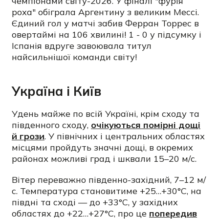
чемпіонами світу-2026. У фіналі "фурія
роха" обіграла Аргентину з великим Мессі.
Єдиний гол у матчі забив Ферран Торрес в
овертаймі на 106 хвилині! 1 - 0 у підсумку і
Іспанія вдруге завоювала титул
найсильнішої команди світу!
Україна і Київ
Удень майже по всій Україні, крім сходу та
південного сходу,
очікуються помірні дощі
й грози
. У північних і центральних областях
місцями пройдуть значні дощі, в окремих
районах можливі град і шквали 15–20 м/с.
Вітер переважно південно-західний, 7–12 м/
с. Температура становитиме +25…+30°C, на
півдні та сході — до +33°C, у західних
областях до +22…+27°C, про це
попередив