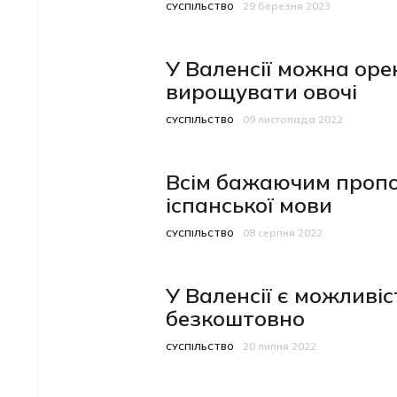
29 березня 2023
Категорія
Дата публікації
СУСПІЛЬСТВО
У Валенсії можна оре
вирощувати овочі
09 листопада 2022
Категорія
Дата публікації
СУСПІЛЬСТВО
Всім бажаючим пропо
іспанської мови
08 серпня 2022
Категорія
Дата публікації
СУСПІЛЬСТВО
У Валенсії є можливі
безкоштовно
20 липня 2022
Категорія
Дата публікації
СУСПІЛЬСТВО