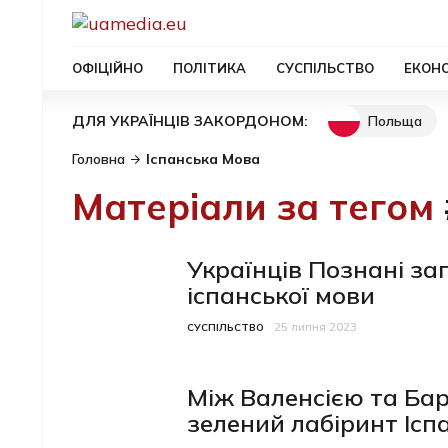
ОФІЦІЙНО
ПОЛІТИКА
СУСПІЛЬСТВО
ЕКОН
Польща
ДЛЯ УКРАЇНЦІВ ЗАКОРДОНОМ:
Головна
Іспанська Мова
Матеріали за тегом
Українців Познані за
іспанської мови
25 липня 2023
Категорія
Дата публікації
СУСПІЛЬСТВО
Між Валенсією та Ба
зелений лабіринт Іспа