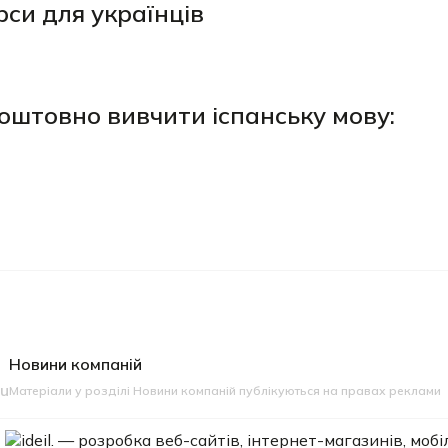
рси для українців
оштовно вивчити іспанську мову:
Новини компаній
eu
Матеріали у розділі Новини компаній публікуються на правах реклами
ideil.