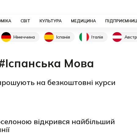
ОМІКА
СВІТ
КУЛЬТУРА
МЕДИЦИНА
ПІДПРИЄМНИ
Німеччина
Іспанія
Італія
Австр
#Іспанська Мова
прошують на безкоштовні курси
рселоною відкрився найбільший
нії