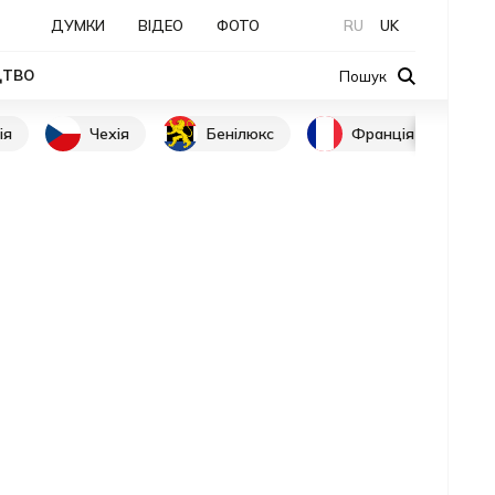
ДУМКИ
ВІДЕО
ФОТО
RU
UK
ЦТВО
Пошук
ія
Чехія
Бенілюкс
Франція