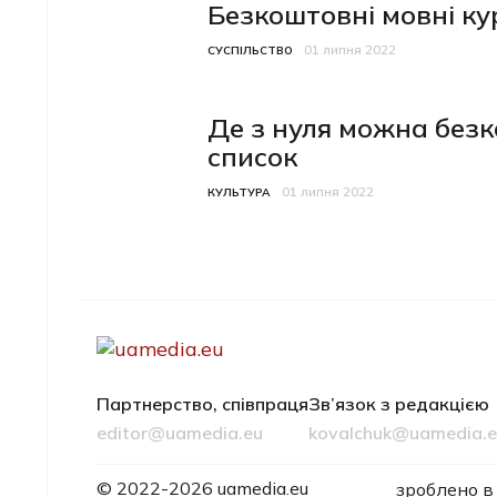
Безкоштовні мовні ку
01 липня 2022
Категорія
Дата публікації
СУСПІЛЬСТВО
Де з нуля можна безк
список
01 липня 2022
Категорія
Дата публікації
КУЛЬТУРА
Партнерство, співпраця
Зв’язок з редакцією
editor@uamedia.eu
kovalchuk@uamedia.
© 2022-2026 uamedia.eu
зроблено в