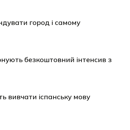
ндувати город і самому
нують безкоштовний інтенсив з
сть вивчати іспанську мову