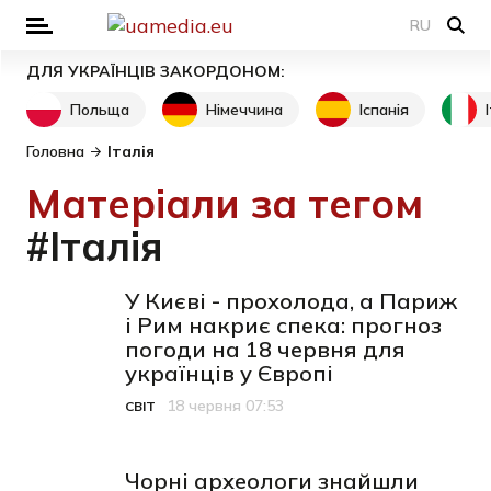
RU
ДЛЯ УКРАЇНЦІВ ЗАКОРДОНОМ:
Польща
Німеччина
Іспанія
Головна
Італія
Матеріали за тегом
#Італія
У Києві - прохолода, а Париж
і Рим накриє спека: прогноз
погоди на 18 червня для
українців у Європі
18 червня 07:53
СВІТ
Категорія
Дата публікації
Чорні археологи знайшли