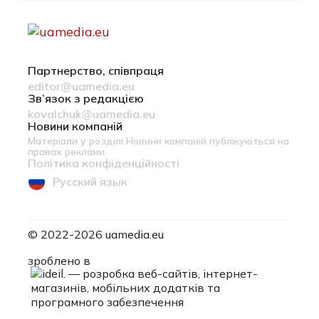
Партнерство, співпраця
editor@uamedia.eu
Зв’язок з редакцією
kovalchuk@uamedia.eu
Новини компаній
Матеріали у розділі Новини компаній публікуються на
правах реклами
Політика конфіденційності
Русский язык
© 2022-2026 uamedia.eu
ideil.
зроблено в