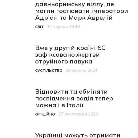
давньоримську віллу, де
могли гостювати імператори
Адріан та Марк Аврелій
17 червня 18:48
СВІТ
Категорія
Дата публікації
Вже у другій країні ЄС
зафіксовано жертви
отруйного павука
19 серпня 2024
СУСПІЛЬСТВО
Категорія
Дата публікації
Відновити та обміняти
посвідчення водія тепер
можна і в Італії
27 листопада 2023
ОФІЦІЙНО
Категорія
Дата публікації
Українці можуть отримати