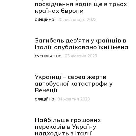
посвідчення водія ще в трьох
країнах Європи
20 листопада 2023
ОФІЦІЙНО
Категорія
Дата публікації
Загибель дев'яти українців в
Італії: опубліковано їхні імена
05 жовтня 2023
СУСПІЛЬСТВО
Категорія
Дата публікації
Українці – серед жертв
автобусної катастрофи у
Венеції
04 жовтня 2023
ОФІЦІЙНО
Категорія
Дата публікації
Найбільше грошових
переказів в Україну
надходить з Італії