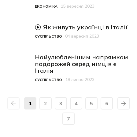
15 вересня 2023
ЕКОНОМІКА
Категорія
Дата публікації
відео-матеріал
Як живуть українці в Італії
04 вересня 2023
СУСПІЛЬСТВО
Категорія
Дата публікації
Найулюбленішим напрямком
подорожей серед німців є
Італія
18 липня 2023
СУСПІЛЬСТВО
Категорія
Дата публікації
1
2
3
4
5
6
7