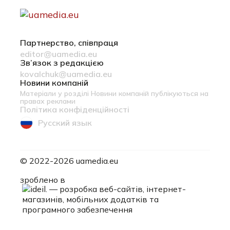
Партнерство, співпраця
editor@uamedia.eu
Зв’язок з редакцією
kovalchuk@uamedia.eu
Новини компаній
Матеріали у розділі Новини компаній публікуються на
правах реклами
Політика конфіденційності
Русский язык
© 2022-2026 uamedia.eu
ideil.
зроблено в