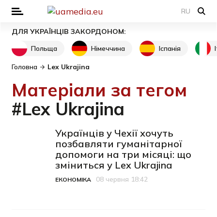
RU
ДЛЯ УКРАЇНЦІВ ЗАКОРДОНОМ:
Польща
Німеччина
Іспанія
Головна
Lex Ukrajina
Матеріали за тегом
#Lex Ukrajina
Українців у Чехії хочуть
позбавляти гуманітарної
допомоги на три місяці: що
зміниться у Lex Ukrajina
08 червня 18:42
ЕКОНОМІКА
Категорія
Дата публікації