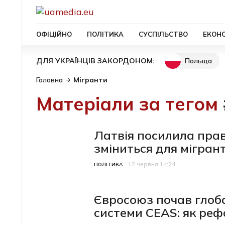
ОФІЦІЙНО
ПОЛІТИКА
СУСПІЛЬСТВО
ЕКОН
Польща
ДЛЯ УКРАЇНЦІВ ЗАКОРДОНОМ:
Головна
Мігранти
Матеріали за тегом
Латвія посилила прав
зміниться для мігрант
12 червня 14:24
Категорія
Дата публікації
ПОЛІТИКА
Євросоюз почав глоба
системи CEAS: як реф