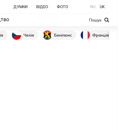
ДУМКИ
ВІДЕО
ФОТО
RU
UK
ЦТВО
Пошук
ія
Чехія
Бенілюкс
Франція