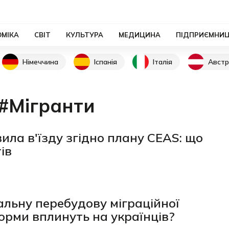
ОМІКА
СВІТ
КУЛЬТУРА
МЕДИЦИНА
ПІДПРИЄМНИ
Німеччина
Іспанія
Італія
Австр
#Мігранти
ила в'їзду згідно плану CEAS: що
ів
льну перебудову міграційної
орми вплинуть на українців?