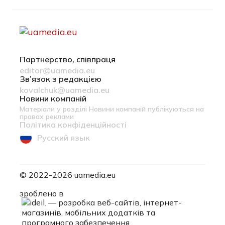
Партнерство, співпраця
editor@uamedia.eu
Зв’язок з редакцією
kovalchuk@uamedia.eu
Новини компаній
Матеріали у розділі Новини компаній публікуються на
правах реклами
Політика конфіденційності
Русский язык
© 2022-2026 uamedia.eu
ideil.
зроблено в