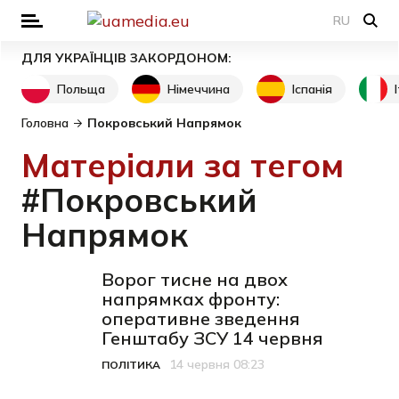
RU
ДЛЯ УКРАЇНЦІВ ЗАКОРДОНОМ:
Польща
Німеччина
Іспанія
Головна
Покровський Напрямок
Матеріали за тегом
#Покровський
Напрямок
Ворог тисне на двох
напрямках фронту:
оперативне зведення
Генштабу ЗСУ 14 червня
14 червня 08:23
ПОЛІТИКА
Категорія
Дата публікації