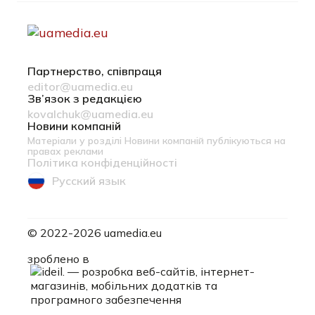
Партнерство, співпраця
editor@uamedia.eu
Зв’язок з редакцією
kovalchuk@uamedia.eu
Новини компаній
Матеріали у розділі Новини компаній публікуються на
правах реклами
Політика конфіденційності
Русский язык
© 2022-2026 uamedia.eu
ideil.
зроблено в