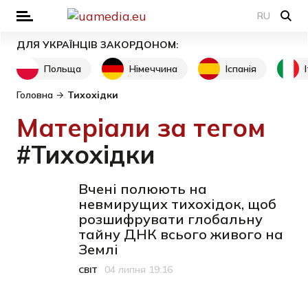
RU
ДЛЯ УКРАЇНЦІВ ЗАКОРДОНОМ:
Польща
Німеччина
Іспанія
Головна
Тихохідки
Матеріали за тегом
#Тихохідки
Вчені полюють на
невмирущих тихохідок, щоб
розшифрувати глобальну
тайну ДНК всього живого на
Землі
04 липня 19:16
СВІТ
Категорія
Дата публікації