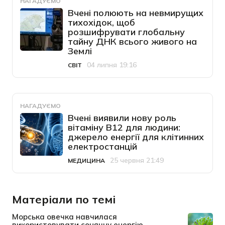
НАГАДУЄМО
Вчені полюють на невмирущих
тихохідок, щоб
розшифрувати глобальну
тайну ДНК всього живого на
Землі
04 липня 19:16
СВІТ
Категорія
Дата публікації
НАГАДУЄМО
Вчені виявили нову роль
вітаміну B12 для людини:
джерело енергії для клітинних
електростанцій
25 червня 21:49
МЕДИЦИНА
Категорія
Дата публікації
Матеріали по темі
Морська овечка навчилася
використовувати сонячну енергію