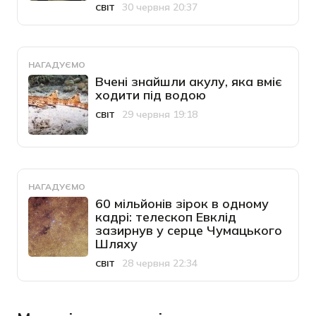
30 червня 20:37
СВІТ
Категорія
Дата публікації
НАГАДУЄМО
Вчені знайшли акулу, яка вміє
ходити під водою
29 червня 19:18
СВІТ
Категорія
Дата публікації
НАГАДУЄМО
60 мільйонів зірок в одному
кадрі: телескоп Евклід
зазирнув у серце Чумацького
Шляху
28 червня 22:34
СВІТ
Категорія
Дата публікації