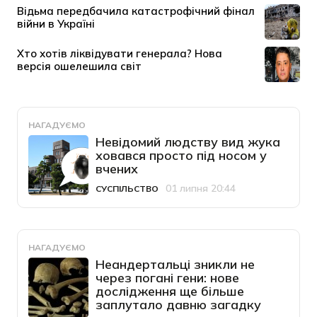
НАГАДУЄМО
Невідомий людству вид жука
ховався просто під носом у
вчених
01 липня 20:44
СУСПІЛЬСТВО
Категорія
Дата публікації
НАГАДУЄМО
Неандертальці зникли не
через погані гени: нове
дослідження ще більше
заплутало давню загадку