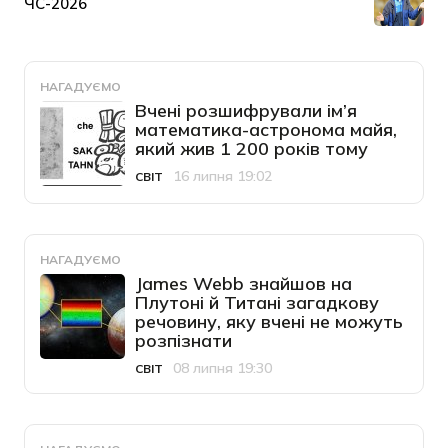
НАГАДУЄМО
Вчені розшифрували ім’я
математика-астронома майя,
який жив 1 200 років тому
16 липня 19:02
СВІТ
Категорія
Дата публікації
НАГАДУЄМО
James Webb знайшов на
Плутоні й Титані загадкову
речовину, яку вчені не можуть
розпізнати
08 липня 19:30
СВІТ
Категорія
Дата публікації