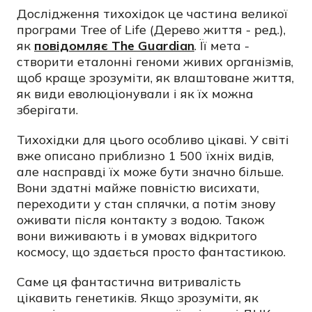
Дослідження тихохідок це частина великої
програми Tree of Life (Дерево життя - ред.),
як
повідомляє The Guardian
. Її мета -
створити еталонні геноми живих організмів,
щоб краще зрозуміти, як влаштоване життя,
як види еволюціонували і як їх можна
зберігати.
Тихохідки для цього особливо цікаві. У світі
вже описано приблизно 1 500 їхніх видів,
але насправді їх може бути значно більше.
Вони здатні майже повністю висихати,
переходити у стан сплячки, а потім знову
оживати після контакту з водою. Також
вони виживають і в умовах відкритого
космосу, що здається просто фантастикою.
Саме ця фантастична витривалість
цікавить генетиків. Якщо зрозуміти, як