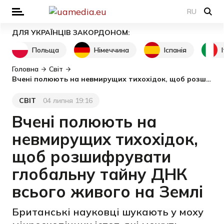
RU
ДЛЯ УКРАЇНЦІВ ЗАКОРДОНОМ:
Польща
Німеччина
Іспанія
Головна
Світ
Вчені полюють на невмирущих тихохідок, щоб розшифрувати глобальну тайну ДНК всього живого на Землі
СВІТ
04 липня 19:16
Категорія
Дата публікації
Вчені полюють на
невмирущих тихохідок,
щоб розшифрувати
глобальну тайну ДНК
всього живого на Землі
Британські науковці шукають у моху