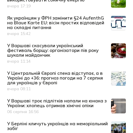
вчора 17:19
Дата публікації
Як українцям у ФРН замінити §24 AufenthG
на Blaue Karte EU: вісім простих відповідей
на складні питання
вчора 15:42
Дата публікації
У Варшаві скасували український
фестиваль борщу: організатори пів року
шукали майданчик
вчора 11:14
Дата публікації
У Центральній Європі спека відступає, а в
Україні до +36: прогноз погоди на 7 серпня
для українців у Європі
вчора 08:11
Дата публікації
У Варшаві троє підлітків напали на юнака з
України: хлопець отримав хімічні опіки
06 серпня 16:56
Дата публікації
У Берліні кличуть українців на меморіальний
забіг