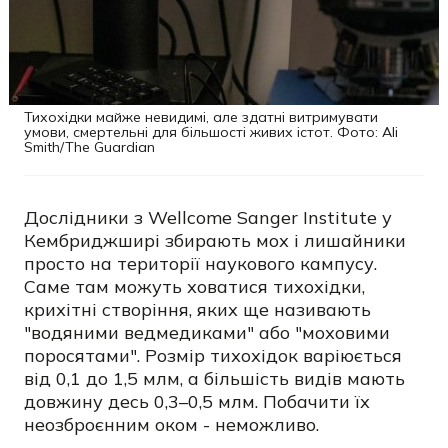
Тихохідки майже невидимі, але здатні витримувати
умови, смертельні для більшості живих істот. Фото: Ali
Smith/The Guardian
Дослідники з Wellcome Sanger Institute у
Кембриджширі збирають мох і лишайники
просто на території наукового кампусу.
Саме там можуть ховатися тихохідки,
крихітні створіння, яких ще називають
"водяними ведмедиками" або "моховими
поросятами". Розмір тихохідок варіюється
від 0,1 до 1,5 млм, а більшість видів мають
довжину десь 0,3–0,5 млм. Побачити їх
неозброєнним оком - неможливо.