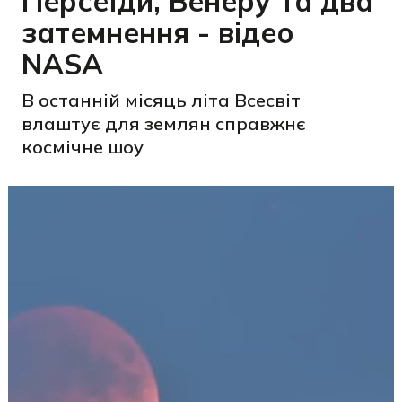
Персеїди, Венеру та два
затемнення - відео
NASA
В останній місяць літа Всесвіт
влаштує для землян справжнє
космічне шоу