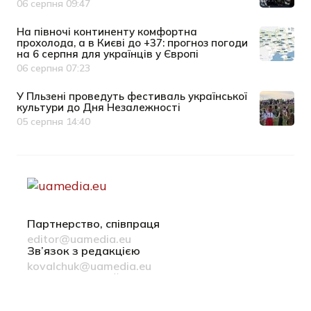
06 серпня 09:47
Дата публікації
На півночі континенту комфортна
прохолода, а в Києві до +37: прогноз погоди
на 6 серпня для українців у Європі
06 серпня 07:23
Дата публікації
У Пльзені проведуть фестиваль української
культури до Дня Незалежності
05 серпня 14:40
Дата публікації
Партнерство, співпраця
editor@uamedia.eu
Зв’язок з редакцією
kovalchuk@uamedia.eu
Новини компаній
Матеріали у розділі Новини компаній публікуються на
правах реклами