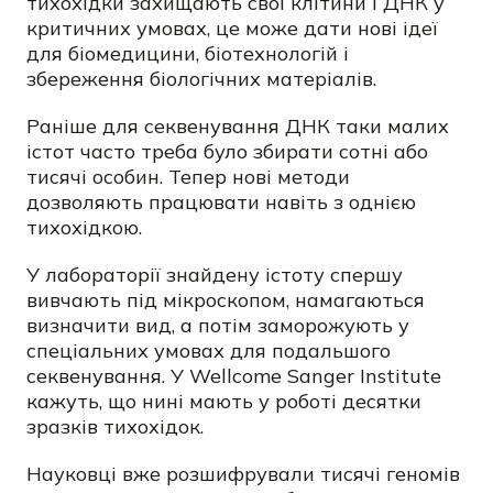
тихохідки захищають свої клітини і ДНК у
критичних умовах, це може дати нові ідеї
для біомедицини, біотехнологій і
збереження біологічних матеріалів.
Раніше для секвенування ДНК таки малих
істот часто треба було збирати сотні або
тисячі особин. Тепер нові методи
дозволяють працювати навіть з однією
тихохідкою.
У лабораторії знайдену істоту спершу
вивчають під мікроскопом, намагаються
визначити вид, а потім заморожують у
спеціальних умовах для подальшого
секвенування. У Wellcome Sanger Institute
кажуть, що нині мають у роботі десятки
зразків тихохідок.
Науковці вже розшифрували тисячі геномів