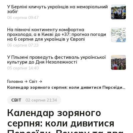
У Берліні кличуть українців на меморіальний
забіг
06 серпня 09:47
Дата публікації
На півночі континенту комфортна
прохолода, а в Києві до +37: прогноз погоди
на 6 серпня для українців у Європі
06 серпня 07:23
Дата публікації
У Пльзені проведуть фестиваль української
культури до Дня Незалежності
05 серпня 14:40
Дата публікації
Головна
Світ
Календар зоряного серпня: коли дивитися Персеїди, Венеру та два затемнення - відео NASA
СВІТ
02 серпня 21:34
Категорія
Дата публікації
Календар зоряного
серпня: коли дивитися