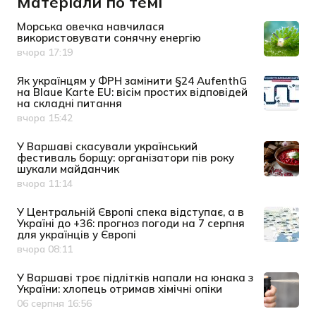
Матеріали по темі
Морська овечка навчилася
використовувати сонячну енергію
вчора 17:19
Дата публікації
Як українцям у ФРН замінити §24 AufenthG
на Blaue Karte EU: вісім простих відповідей
на складні питання
вчора 15:42
Дата публікації
У Варшаві скасували український
фестиваль борщу: організатори пів року
шукали майданчик
вчора 11:14
Дата публікації
У Центральній Європі спека відступає, а в
Україні до +36: прогноз погоди на 7 серпня
для українців у Європі
вчора 08:11
Дата публікації
У Варшаві троє підлітків напали на юнака з
України: хлопець отримав хімічні опіки
06 серпня 16:56
Дата публікації