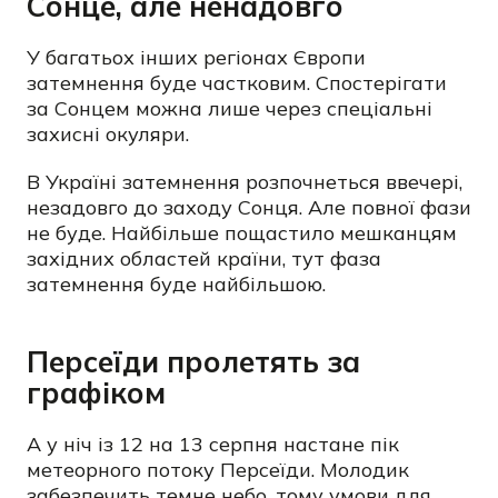
Сонце, але ненадовго
У багатьох інших регіонах Європи
затемнення буде частковим. Спостерігати
за Сонцем можна лише через спеціальні
захисні окуляри.
В Україні затемнення розпочнеться ввечері,
незадовго до заходу Сонця. Але повної фази
не буде. Найбільше пощастило мешканцям
західних областей країни, тут фаза
затемнення буде найбільшою.
Персеїди пролетять за
графіком
А у ніч із 12 на 13 серпня настане пік
метеорного потоку Персеїди. Молодик
забезпечить темне небо, тому умови для