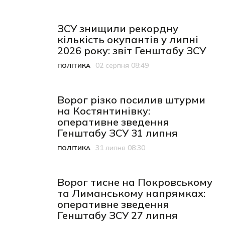
ЗСУ знищили рекордну
кількість окупантів у липні
2026 року: звіт Генштабу ЗСУ
02 серпня 08:49
ПОЛІТИКА
Категорія
Дата публікації
Ворог різко посилив штурми
на Костянтинівку:
оперативне зведення
Генштабу ЗСУ 31 липня
31 липня 08:30
ПОЛІТИКА
Категорія
Дата публікації
Ворог тисне на Покровському
та Лиманському напрямках:
оперативне зведення
Генштабу ЗСУ 27 липня