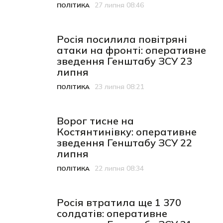
27 липня 08:46
ПОЛІТИКА
Категорія
Дата публікації
Росія посилила повітряні
атаки на фронті: оперативне
зведення Генштабу ЗСУ 23
липня
23 липня 08:21
ПОЛІТИКА
Категорія
Дата публікації
Ворог тисне на
Костянтинівку: оперативне
зведення Генштабу ЗСУ 22
липня
22 липня 08:34
ПОЛІТИКА
Категорія
Дата публікації
Росія втратила ще 1 370
солдатів: оперативне