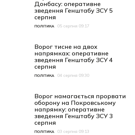
Донбасу: оперативне
зведення Генштабу ЗСУ 5
серпня
05 серпня 09:17
ПОЛІТИКА
Категорія
Дата публікації
Ворог тисне на двох
напрямках: оперативне
зведення Генштабу ЗСУ 4
серпня
04 серпня 09:30
ПОЛІТИКА
Категорія
Дата публікації
Ворог намагається прорвати
оборону на Покровському
напрямку: оперативне
зведення Генштабу ЗСУ 3
серпня
03 серпня 09:13
ПОЛІТИКА
Категорія
Дата публікації