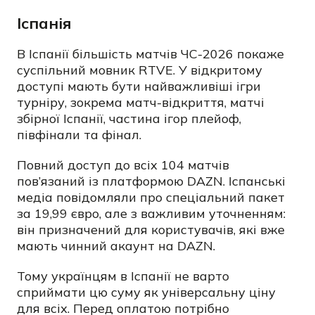
Іспанія
В Іспанії більшість матчів ЧС-2026 покаже
суспільний мовник RTVE. У відкритому
доступі мають бути найважливіші ігри
турніру, зокрема матч-відкриття, матчі
збірної Іспанії, частина ігор плейоф,
півфінали та фінал.
Повний доступ до всіх 104 матчів
пов’язаний із платформою DAZN. Іспанські
медіа повідомляли про спеціальний пакет
за 19,99 євро, але з важливим уточненням:
він призначений для користувачів, які вже
мають чинний акаунт на DAZN.
Тому українцям в Іспанії не варто
сприймати цю суму як універсальну ціну
для всіх. Перед оплатою потрібно