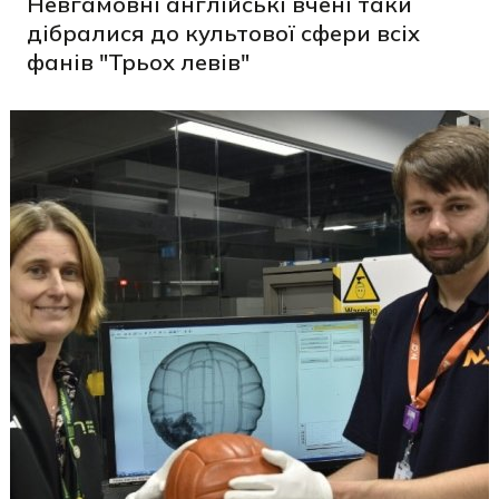
Невгамовні англійські вчені таки
дібралися до культової сфери всіх
фанів "Трьох левів"