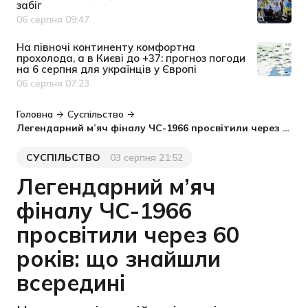
забіг
06 серпня 09:47
Дата публікації
На півночі континенту комфортна
прохолода, а в Києві до +37: прогноз погоди
на 6 серпня для українців у Європі
06 серпня 07:23
Дата публікації
Головна
Суспільство
Легендарний м’яч фіналу ЧС-1966 просвітили через 60 років: що знайшли всередині
СУСПІЛЬСТВО
03 серпня 21:52
Категорія
Дата публікації
Легендарний м’яч
фіналу ЧС-1966
просвітили через 60
років: що знайшли
всередині