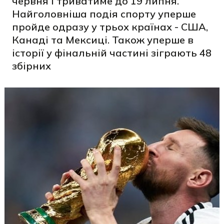
червня і триватиме до 19 липня.
Найголовніша подія спорту уперше
пройде одразу у трьох країнах - США,
Канаді та Мексиці. Також уперше в
історії у фінальній частині зіграють 48
збірних