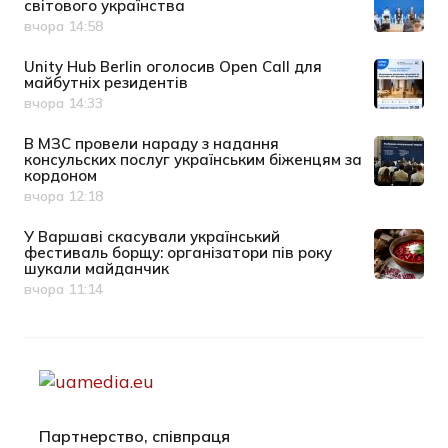
світового українства
вчора 14:58
Дата публікації
Unity Hub Berlin оголосив Open Call для
майбутніх резидентів
вчора 14:33
Дата публікації
В МЗС провели нараду з надання
консульских послуг українським біженцям за
кордоном
вчора 12:18
Дата публікації
У Варшаві скасували український
фестиваль борщу: організатори пів року
шукали майданчик
вчора 11:14
Дата публікації
Партнерство, співпраця