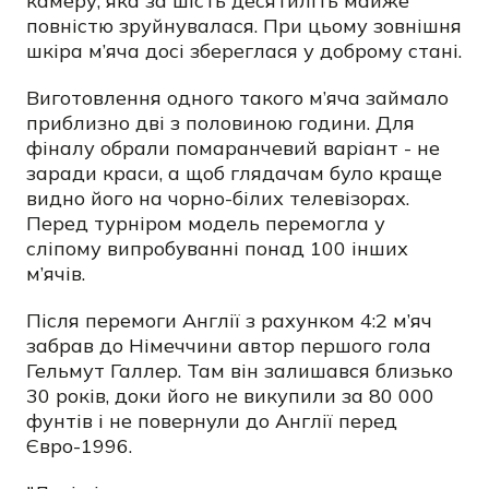
камеру, яка за шість десятиліть майже
повністю зруйнувалася. При цьому зовнішня
шкіра м’яча досі збереглася у доброму стані.
Виготовлення одного такого м’яча займало
приблизно дві з половиною години. Для
фіналу обрали помаранчевий варіант - не
заради краси, а щоб глядачам було краще
видно його на чорно-білих телевізорах.
Перед турніром модель перемогла у
сліпому випробуванні понад 100 інших
м’ячів.
Після перемоги Англії з рахунком 4:2 м’яч
забрав до Німеччини автор першого гола
Гельмут Галлер. Там він залишався близько
30 років, доки його не викупили за 80 000
фунтів і не повернули до Англії перед
Євро-1996.