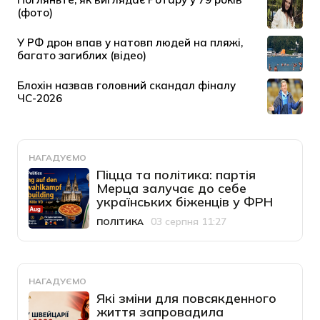
НАГАДУЄМО
Піцца та політика: партія
Мерца залучає до себе
українських біженців у ФРН
03 серпня 11:27
ПОЛІТИКА
Категорія
Дата публікації
НАГАДУЄМО
Які зміни для повсякденного
життя запровадила