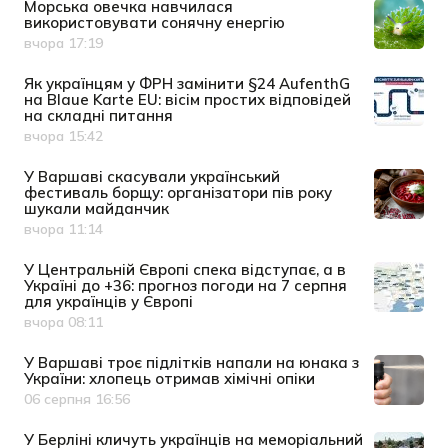
Морська овечка навчилася
використовувати сонячну енергію
вчора 17:19
Дата публікації
Як українцям у ФРН замінити §24 AufenthG
на Blaue Karte EU: вісім простих відповідей
на складні питання
вчора 15:42
Дата публікації
У Варшаві скасували український
фестиваль борщу: організатори пів року
шукали майданчик
вчора 11:14
Дата публікації
У Центральній Європі спека відступає, а в
Україні до +36: прогноз погоди на 7 серпня
для українців у Європі
вчора 08:11
Дата публікації
У Варшаві троє підлітків напали на юнака з
України: хлопець отримав хімічні опіки
06 серпня 16:56
Дата публікації
У Берліні кличуть українців на меморіальний