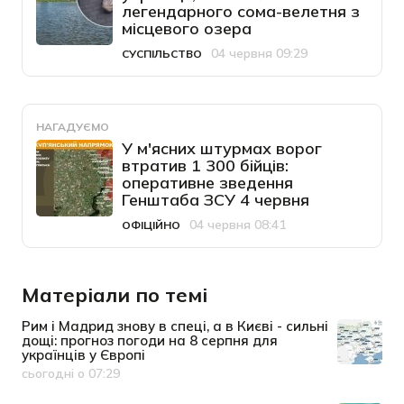
легендарного сома-велетня з
місцевого озера
04 червня 09:29
СУСПІЛЬСТВО
Категорія
Дата публікації
НАГАДУЄМО
У м'ясних штурмах ворог
втратив 1 300 бійців:
оперативне зведення
Генштаба ЗСУ 4 червня
04 червня 08:41
ОФІЦІЙНО
Категорія
Дата публікації
Матеріали по темі
Рим і Мадрид знову в спеці, а в Києві - сильні
дощі: прогноз погоди на 8 серпня для
українців у Європі
сьогодні о 07:29
Дата публікації