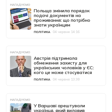
НАГАДУЄМО
Польща змінила порядок
подачі документів на
проживання: що потрібно
знати українцям
04 червня 14:16
ПОЛІТИКА
Категорія
Дата публікації
НАГАДУЄМО
Австрія підтримала
обмеження захисту для
українських чоловіків у ЄС:
кого це може стосуватися
04 червня 13:38
ПОЛІТИКА
Категорія
Дата публікації
НАГАДУЄМО
У Варшаві арештували
українця, який виловив