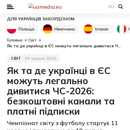
RU
ДЛЯ УКРАЇНЦІВ ЗАКОРДОНОМ:
Польща
Німеччина
Іспанія
Головна
Світ
Як та де українці в ЄС можуть легально дивитися ЧС-2026: безкоштовні канали та платні підписки
СВІТ
04 червня 16:05
Категорія
Дата публікації
Як та де українці в ЄС
можуть легально
дивитися ЧС-2026:
безкоштовні канали та
платні підписки
Чемпіонат світу з футболу стартує 11