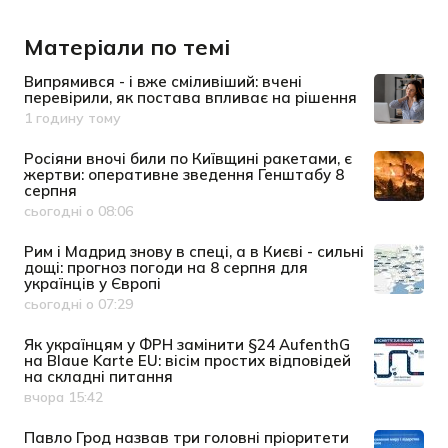
Матеріали по темі
Випрямився - і вже сміливіший: вчені
перевірили, як постава впливає на рішення
1 годину тому
Дата публікації
Росіяни вночі били по Київщині ракетами, є
жертви: оперативне зведення Генштабу 8
серпня
сьогодні о 08:06
Дата публікації
Рим і Мадрид знову в спеці, а в Києві - сильні
дощі: прогноз погоди на 8 серпня для
українців у Європі
сьогодні о 07:29
Дата публікації
Як українцям у ФРН замінити §24 AufenthG
на Blaue Karte EU: вісім простих відповідей
на складні питання
вчора 15:42
Дата публікації
Павло Грод назвав три головні пріоритети