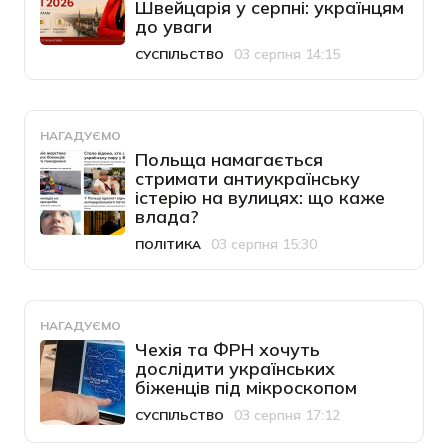
Швейцарія у серпні: українцям
до уваги
03 серпня 14:15
СУСПІЛЬСТВО
Категорія
Дата публікації
НАГАДУЄМО
Польща намагається
стримати антиукраїнську
істерію на вулицях: що каже
влада?
03 серпня 15:30
ПОЛІТИКА
Категорія
Дата публікації
НАГАДУЄМО
Чехія та ФРН хочуть
дослідити українських
біженців під мікроскопом
03 серпня 17:12
СУСПІЛЬСТВО
Категорія
Дата публікації