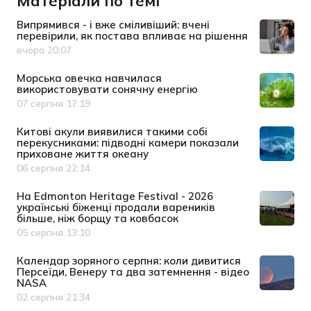
Матеріали по темі
Випрямився - і вже сміливіший: вчені
перевірили, як постава впливає на рішення
вчора 20:07
Дата публікації
Морська овечка навчилася
використовувати сонячну енергію
07 серпня 17:19
Дата публікації
Китові акули виявилися такими собі
перекусниками: підводні камери показали
приховане життя океану
06 серпня 22:14
Дата публікації
На Edmonton Heritage Festival - 2026
українські біженці продали вареників
більше, ніж борщу та ковбасок
05 серпня 13:10
Дата публікації
Календар зоряного серпня: коли дивитися
Персеїди, Венеру та два затемнення - відео
NASA
02 серпня 21:34
Дата публікації