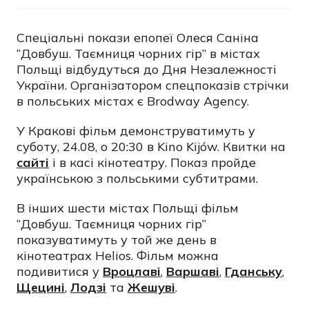
Спеціальні покази епопеї Олеся Саніна
“Довбуш. Таємниця чорних гір” в містах
Польщі відбудуться до Дня Незалежності
України. Організатором спецпоказів стрічки
в польських містах є Brodway Agency.
У Кракові фільм демонструватимуть у
суботу, 24.08, о 20:30 в Kino Kijów. Квитки на
сайті
і в касі кінотеатру. Показ пройде
українською з польськими субтитрами.
В інших шести містах Польщі фільм
“Довбуш. Таємниця чорних гір”
показуватимуть у той же день в
кінотеатрах Helios. Фільм можна
подивитися у
Вроцлаві
,
Варшаві
,
Гданську
,
Щецині
,
Лодзі
та
Жешуві
.