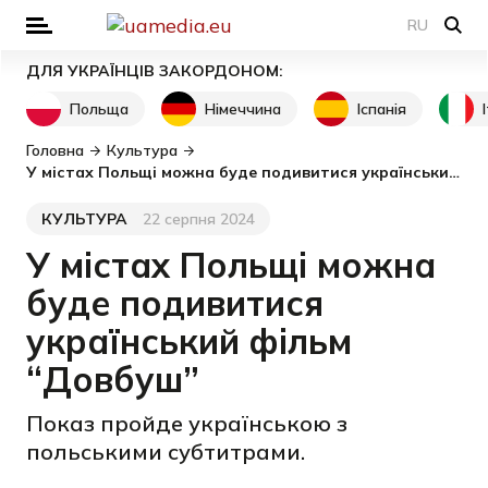
RU
ДЛЯ УКРАЇНЦІВ ЗАКОРДОНОМ:
Польща
Німеччина
Іспанія
Головна
Культура
У містах Польщі можна буде подивитися український фільм “Довбуш”
КУЛЬТУРА
22 серпня 2024
Категорія
Дата публікації
У містах Польщі можна
буде подивитися
український фільм
“Довбуш”
Показ пройде українською з
польськими субтитрами.