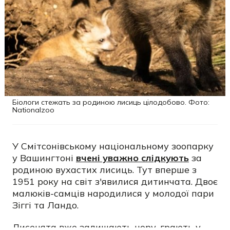
Біологи стежать за родиною лисиць цілодобово. Фото:
Nationalzoo
У Смітсонівському національному зоопарку
у Вашингтоні
вчені уважно слідкують
за
родиною вухастих лисиць. Тут вперше з
1951 року на світ з'явилися дитинчата. Двоє
малюків-самців народилися у молодої пари
Зіггі та Ландо.
Лисенята вже залишають нору, грають у