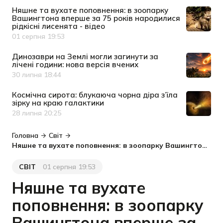
Няшне та вухате поповнення: в зоопарку
Вашингтона вперше за 75 років народилися
рідкісні лисенята - відео
01 серпня 19:53
Дата публікації
Динозаври на Землі могли загинути за
лічені години: нова версія вчених
30 липня 18:44
Дата публікації
Космічна сирота: блукаюча чорна діра з’їла
зірку на краю галактики
28 липня 20:25
Дата публікації
Головна
Світ
Няшне та вухате поповнення: в зоопарку Вашингтона вперше за 75 років народилися рідкісні лисенята - відео
СВІТ
01 серпня 19:53
Категорія
Дата публікації
Няшне та вухате
поповнення: в зоопарку
Вашингтона вперше за