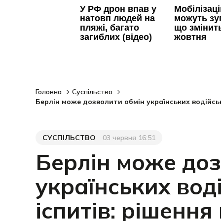
Головна
Суспільство
Берлін може дозволити обмін українських водійсь
СУСПІЛЬСТВО
03 червня 16:51
Категорія
Дата публікації
Берлін може доз
українських вод
іспитів: рішення