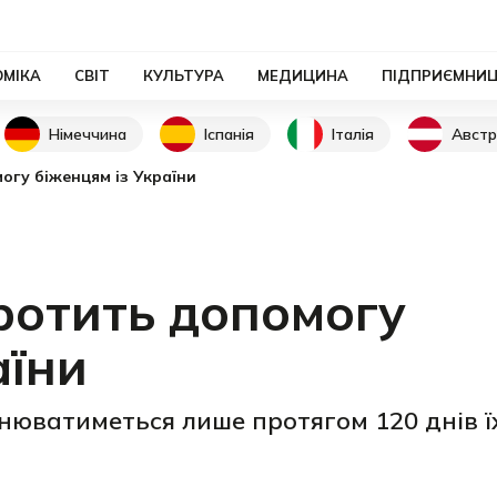
ОМІКА
СВІТ
КУЛЬТУРА
МЕДИЦИНА
ПІДПРИЄМНИ
Німеччина
Іспанія
Італія
Австр
гу біженцям із України
ротить допомогу
аїни
нюватиметься лише протягом 120 днів ї