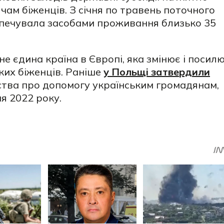
чам біженців. З січня по травень поточного
зпечувала засобами проживання близько 35
е єдина країна в Європі, яка змінює і посил
ких біженців. Раніше
у Польщі затвердили
тва про допомогу українським громадянам,
ня 2022 року.