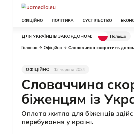
ОФІЦІЙНО
ПОЛІТИКА
СУСПІЛЬСТВО
ЕКОН
Польща
ДЛЯ УКРАЇНЦІВ ЗАКОРДОНОМ:
Головна
Офіційно
Словаччина скоротить допомо
ОФІЦІЙНО
13 червня 2024
Категорія
Дата публікації
Словаччина ско
біженцям із Укр
Оплата житла для біженців здійс
перебування у країні.