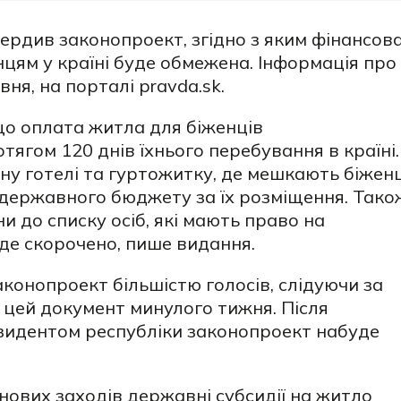
рдив законопроект, згідно з яким фінансов
цям у країні буде обмежена. Інформація про
вня, на порталі pravda.sk.
о оплата житла для біженців
ягом 120 днів їхнього перебування в країні.
іну готелі та гуртожитку, де мешкають біженц
державного бюджету за їх розміщення. Тако
и до списку осіб, які мають право на
де скорочено, пише видання.
конопроект більшістю голосів, слідуючи за
 цей документ минулого тижня. Після
зидентом республіки законопроект набуде
 нових заходів державні субсидії на житло