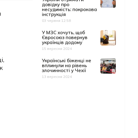
довідку про
несудимість: покрокова
а
інструкція
03 червня 12:58
Дата публікації
У МЗС хочуть, щоб
Євросоюз повернув
українців додому
15 вересня 2024
Дата публікації
і,
Українські біженці не
вплинули на рівень
ж
злочинності у Чехії
13 вересня 2024
Дата публікації