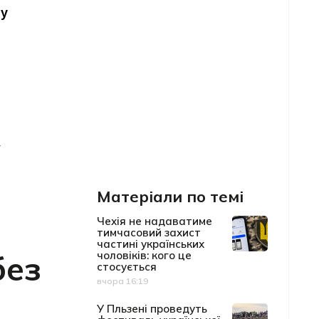
у
Матеріали по темі
Чехія не надаватиме
тимчасовий захист
частині українських
без
чоловіків: кого це
стосується
вчора 16:19
Дата публікації
У Пльзені проведуть