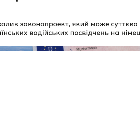
алив законопроект, який може суттєво
їнських водійських посвідчень на німец