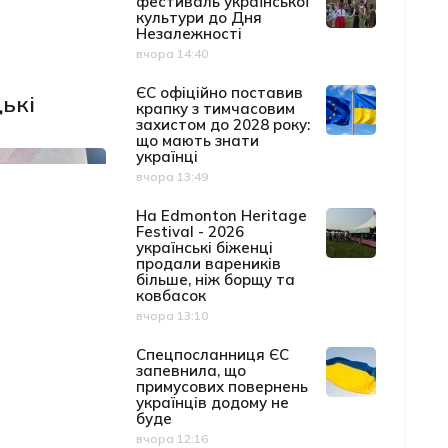
фестиваль української
культури до Дня
Незалежності
вчора 14:40
Дата публікації
ЄС офіційно поставив
ькі
крапку з тимчасовим
захистом до 2028 року:
що мають знати
українці
вчора 13:49
Дата публікації
На Edmonton Heritage
Festival - 2026
українські біженці
продали вареників
більше, ніж борщу та
ковбасок
вчора 13:10
Дата публікації
Спецпосланниця ЄС
запевнила, що
примусових повернень
українців додому не
буде
вчора 12:16
Дата публікації