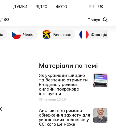
ДУМКИ
ВІДЕО
ФОТО
RU
UK
ЦТВО
Пошук
ія
Чехія
Бенілюкс
Франція
Матеріали по темі
Як українцям швидко
та безпечно отримати
Е-підпис у режимі
онлайн: покрокова
інструкція
05 червня 13:26
Дата публікації
х
Австрія підтримала
обмеження захисту для
українських чоловіків у
ЄС: кого це може