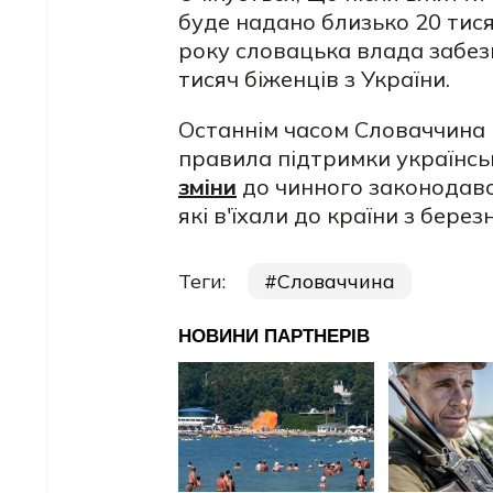
буде надано близько 20 тися
року словацька влада забе
тисяч біженців з України.
Останнім часом Словаччина н
правила підтримки українсь
зміни
до чинного законодавс
які в'їхали до країни з берез
Теги:
Словаччина