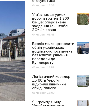
стосуватися
04 червня 13:38
Дата публікації
У м'ясних штурмах
ворог втратив 1 300
бійців: оперативне
зведення Генштаба
ЗСУ 4 червня
04 червня 08:41
Дата публікації
Берлін може дозволити
обмін українських
водійських посвідчень
без іспитів: рішення
передали до
Бундесрату
03 червня 16:51
Дата публікації
Логістичний коридор
до ЄС: в Україні
відкрили північний
обхід Рівного
03 червня 15:00
Дата публікації
Як громадянину
України отримати