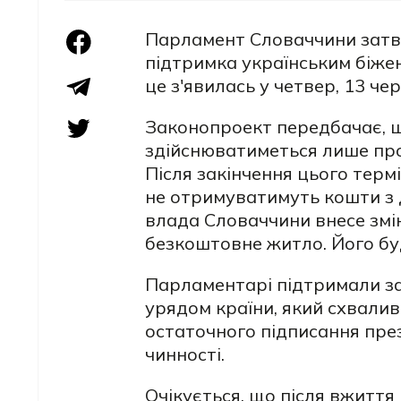
Парламент Словаччини затве
підтримка українським біжен
це з'явилась у четвер, 13 чер
Законопроект передбачає, щ
здійснюватиметься лише прот
Після закінчення цього терм
не отримуватимуть кошти з 
влада Словаччини внесе змін
безкоштовне житло. Його бу
Парламентарі підтримали за
урядом країни, який схвалив
остаточного підписання пре
чинності.
Очікується, що після вжиття