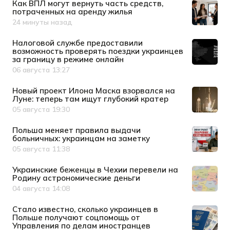
Как ВПЛ могут вернуть часть средств,
потраченных на аренду жилья
24 минуты назад
Дата публикации
Налоговой службе предоставили
возможность проверять поездки украинцев
за границу в режиме онлайн
06 августа 13:27
Дата публикации
Новый проект Илона Маска взорвался на
Луне: теперь там ищут глубокий кратер
05 августа 19:30
Дата публикации
Польша меняет правила выдачи
больничных: украинцам на заметку
05 августа 11:38
Дата публикации
Украинские беженцы в Чехии перевели на
Родину астрономические деньги
04 августа 14:08
Дата публикации
Стало известно, сколько украинцев в
Польше получают соцпомощь от
Управления по делам иностранцев