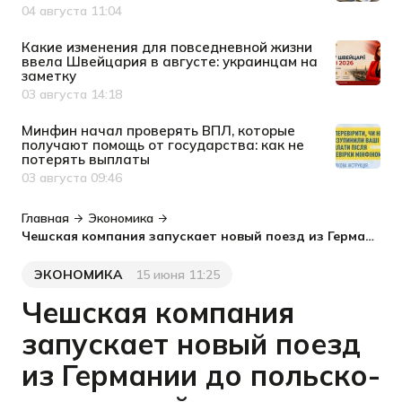
04 августа 11:04
Дата публикации
Какие изменения для повседневной жизни
ввела Швейцария в августе: украинцам на
заметку
03 августа 14:18
Дата публикации
Минфин начал проверять ВПЛ, которые
получают помощь от государства: как не
потерять выплаты
03 августа 09:46
Дата публикации
Главная
Экономика
Чешская компания запускает новый поезд из Германии до польско-украинской границы
ЭКОНОМИКА
15 июня 11:25
Категория
Дата публикации
Чешская компания
запускает новый поезд
из Германии до польско-