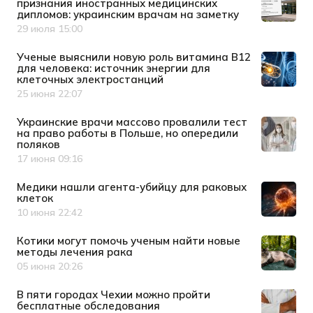
признания иностранных медицинских
дипломов: украинским врачам на заметку
29 июля 15:00
Дата публикации
Ученые выяснили новую роль витамина B12
для человека: источник энергии для
клеточных электростанций
25 июня 22:07
Дата публикации
Украинские врачи массово провалили тест
на право работы в Польше, но опередили
поляков
17 июня 09:16
Дата публикации
Медики нашли агента-убийцу для раковых
клеток
10 июня 22:42
Дата публикации
Котики могут помочь ученым найти новые
методы лечения рака
05 июня 20:26
Дата публикации
В пяти городах Чехии можно пройти
бесплатные обследования