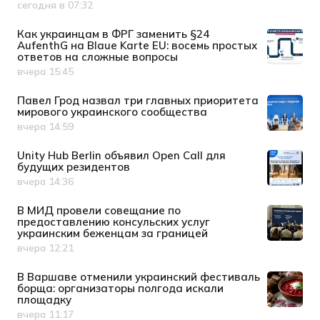
сегодня в 07:32
Дата публикации
Как украинцам в ФРГ заменить §24
AufenthG на Blaue Karte EU: восемь простых
ответов на сложные вопросы
вчера 15:45
Дата публикации
Павел Грод назвал три главных приоритета
мирового украинского сообщества
вчера 14:59
Дата публикации
Unity Hub Berlin объявил Open Call для
будущих резидентов
вчера 14:36
Дата публикации
В МИД провели совещание по
предоставлению консульских услуг
украинским беженцам за границей
вчера 12:21
Дата публикации
В Варшаве отменили украинский фестиваль
борща: организаторы полгода искали
площадку
вчера 11:17
Дата публикации