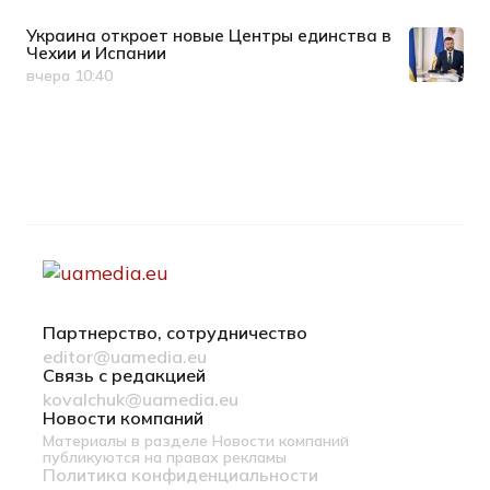
Украина откроет новые Центры единства в
Чехии и Испании
вчера 10:40
Дата публикации
Партнерство, сотрудничество
editor@uamedia.eu
Связь с редакцией
kovalchuk@uamedia.eu
Новости компаний
Материалы в разделе Новости компаний
публикуются на правах рекламы
Политика конфиденциальности