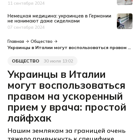
11 сентября 2024
Дата публикации
Немецкая медицина: украинцев в Германии
не нанимают даже сиделками
07 сентября 2024
Дата публикации
Главная
Общество
Украинцы в Италии могут воспользоваться правом на ускоренный прием у врача: простой лайфхак
ОБЩЕСТВО
30 июля 13:02
Категория
Дата публикации
Украинцы в Италии
могут воспользоваться
правом на ускоренный
прием у врача: простой
лайфхак
Нашим землякам за границей очень
тяжело привыкнуть к специфике