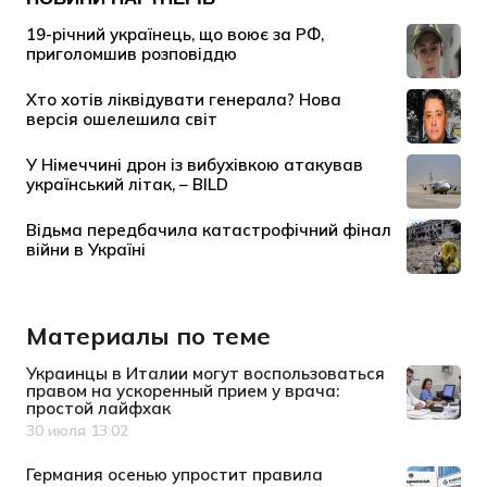
Материалы по теме
Украинцы в Италии могут воспользоваться
правом на ускоренный прием у врача:
простой лайфхак
30 июля 13:02
Дата публикации
Германия осенью упростит правила