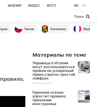
МНЕНИЯ
ВИДЕО
ФОТО
RU
UK
Поиск
трия
Чехия
Бенилюкс
Франция
Материалы по теме
Украинцы в Италии
могут воспользоваться
правом на ускоренный
прием у врача: простой
 правило,
лайфхак
30 июля 13:02
Дата публикации
Германия осенью
упростит правила
признания
иностранных