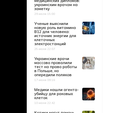
медицинских дипломов:
украинским врачам на
заметку
29 июля 15:00
Дата публикации
Ученые выяснили
новую роль витамина
B12 для человека:
источник энергии для
клеточных
электростанций
25 июня 22:07
Дата публикации
Украинские врачи
массово провалили
тест на право работы
в Польше, но
опередили поляков
17 июня 09:16
Дата публикации
Медики нашли агента-
убийцу для раковых
клеток
10 июня 22:42
Дата публикации
Котики могут помочь