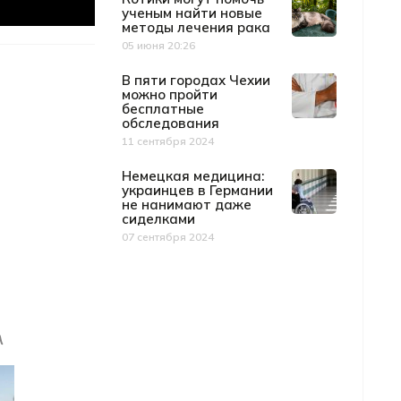
ученым найти новые
методы лечения рака
05 июня 20:26
Дата публикации
В пяти городах Чехии
можно пройти
бесплатные
обследования
11 сентября 2024
Дата публикации
Немецкая медицина:
украинцев в Германии
не нанимают даже
сиделками
07 сентября 2024
Дата публикации