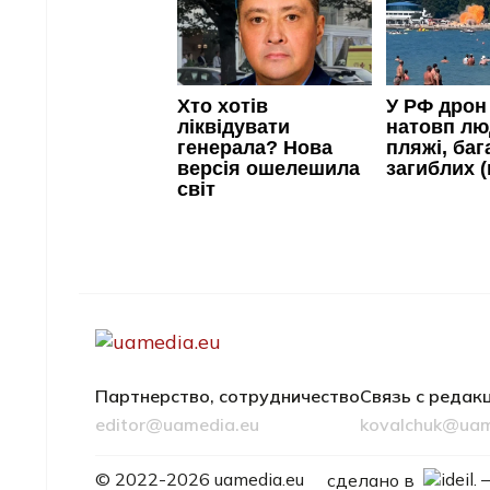
Партнерство, сотрудничество
Связь с редак
editor@uamedia.eu
kovalchuk@uam
ideil.
© 2022-2026 uamedia.eu
сделано в