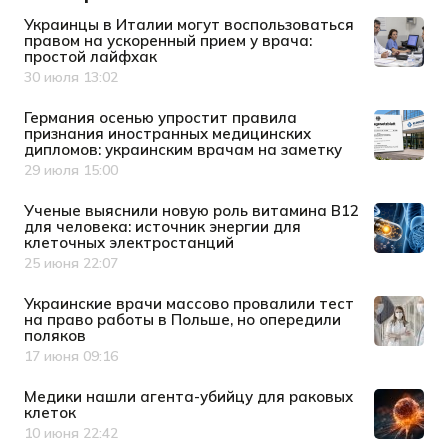
Украинцы в Италии могут воспользоваться
правом на ускоренный прием у врача:
простой лайфхак
30 июля 13:02
Дата публикации
Германия осенью упростит правила
признания иностранных медицинских
дипломов: украинским врачам на заметку
29 июля 15:00
Дата публикации
Ученые выяснили новую роль витамина B12
для человека: источник энергии для
клеточных электростанций
25 июня 22:07
Дата публикации
Украинские врачи массово провалили тест
на право работы в Польше, но опередили
поляков
17 июня 09:16
Дата публикации
Медики нашли агента-убийцу для раковых
клеток
10 июня 22:42
Дата публикации