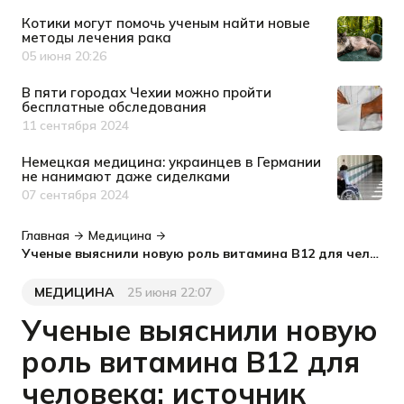
Котики могут помочь ученым найти новые
методы лечения рака
05 июня 20:26
Дата публикации
В пяти городах Чехии можно пройти
бесплатные обследования
11 сентября 2024
Дата публикации
Немецкая медицина: украинцев в Германии
не нанимают даже сиделками
07 сентября 2024
Дата публикации
Главная
Медицина
Ученые выяснили новую роль витамина B12 для человека: источник энергии для клеточных электростанций
МЕДИЦИНА
25 июня 22:07
Категория
Дата публикации
Ученые выяснили новую
роль витамина B12 для
человека: источник