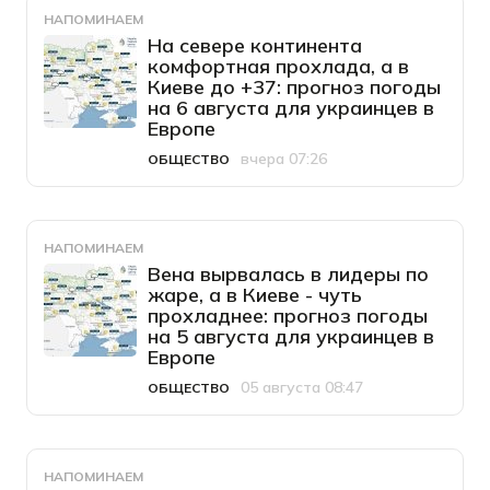
НАПОМИНАЕМ
На севере континента
комфортная прохлада, а в
Киеве до +37: прогноз погоды
на 6 августа для украинцев в
Европе
вчера 07:26
ОБЩЕСТВО
Категория
Дата публикации
НАПОМИНАЕМ
Вена вырвалась в лидеры по
жаре, а в Киеве - чуть
прохладнее: прогноз погоды
на 5 августа для украинцев в
Европе
05 августа 08:47
ОБЩЕСТВО
Категория
Дата публикации
НАПОМИНАЕМ