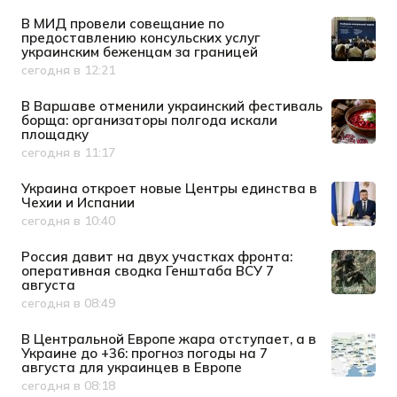
В МИД провели совещание по
предоставлению консульских услуг
украинским беженцам за границей
сегодня в 12:21
Дата публикации
В Варшаве отменили украинский фестиваль
борща: организаторы полгода искали
площадку
сегодня в 11:17
Дата публикации
Украина откроет новые Центры единства в
Чехии и Испании
сегодня в 10:40
Дата публикации
Россия давит на двух участках фронта:
оперативная сводка Генштаба ВСУ 7
августа
сегодня в 08:49
Дата публикации
В Центральной Европе жара отступает, а в
Украине до +36: прогноз погоды на 7
августа для украинцев в Европе
сегодня в 08:18
Дата публикации