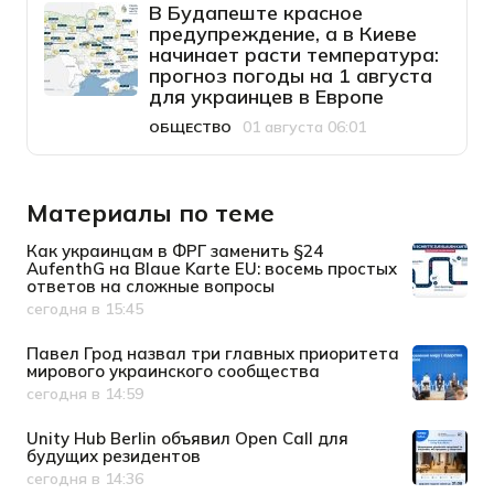
В Будапеште красное
предупреждение, а в Киеве
начинает расти температура:
прогноз погоды на 1 августа
для украинцев в Европе
01 августа 06:01
ОБЩЕСТВО
Категория
Дата публикации
Материалы по теме
Как украинцам в ФРГ заменить §24
AufenthG на Blaue Karte EU: восемь простых
ответов на сложные вопросы
сегодня в 15:45
Дата публикации
Павел Грод назвал три главных приоритета
мирового украинского сообщества
сегодня в 14:59
Дата публикации
Unity Hub Berlin объявил Open Call для
будущих резидентов
сегодня в 14:36
Дата публикации