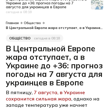
Украине до +36: прогноз погоды на 7
августа для украинцев в Европе
сегодня в 08:18
Дата публикации
Главная
Общество
В Центральной Европе жара отступает, а в Украине до +36: прогноз погоды на 7 августа для украинцев в Европе
ОБЩЕСТВО
сегодня в 08:18
Категория
Дата публикации
В Центральной Европе
жара отступает, а в
Украине до +36: прогноз
погоды на 7 августа для
украинцев в Европе
В пятницу,
7 августа, в Украине
сохранится сильная жара
, однако на
западе температура уже начнет