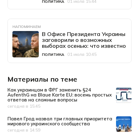
01 июля 15:44
ПОЛИТИКА
Категория
Дата публикации
НАПОМИНАЕМ
В Офисе Президента Украины
заговорили о возможных
выборах осенью: что известно
01 июля 10:45
ПОЛИТИКА
Категория
Дата публикации
Материалы по теме
Как украинцам в ФРГ заменить §24
AufenthG на Blaue Karte EU: восемь простых
ответов на сложные вопросы
сегодня в 15:45
Дата публикации
Павел Грод назвал три главных приоритета
мирового украинского сообщества
сегодня в 14:59
Дата публикации