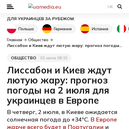
UK
ДЛЯ УКРАИНЦЕВ ЗА РУБЕЖОМ:
Польша
Германия
Испания
Главная
Общество
Лиссабон и Киев ждут лютую жару: прогноз погоды на 2 июля для украинцев в Европе
ОБЩЕСТВО
02 июля 08:15
Категория
Дата публикации
Лиссабон и Киев ждут
лютую жару: прогноз
погоды на 2 июля для
украинцев в Европе
В четверг, 2 июля, в Киеве ожидается
солнечная погода до +34°C.
В Европе
жарче всего будет в Португалии
и