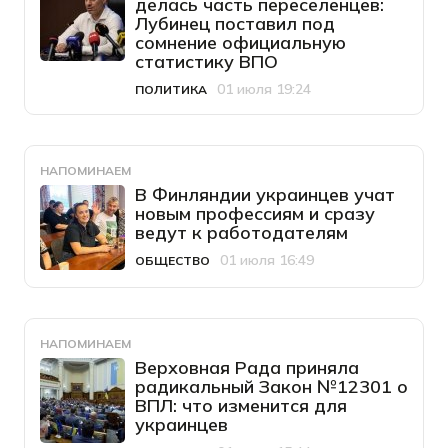
делась часть переселенцев:
Лубинец поставил под
сомнение официальную
статистику ВПО
01 июля 19:24
ПОЛИТИКА
Категория
Дата публикации
НАПОМИНАЕМ
В Финляндии украинцев учат
новым профессиям и сразу
ведут к работодателям
01 июля 16:49
ОБЩЕСТВО
Категория
Дата публикации
НАПОМИНАЕМ
Верховная Рада приняла
радикальный Закон №12301 о
ВПЛ: что изменится для
украинцев