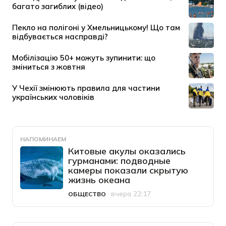
НАПОМИНАЕМ
Китовые акулы оказались
гурманами: подводные
камеры показали скрытую
жизнь океана
вчера 22:17
ОБЩЕСТВО
Категория
Дата публикации