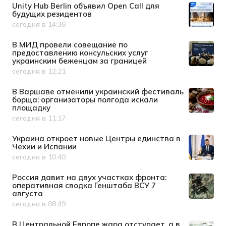
Unity Hub Berlin объявил Open Call для
будущих резидентов
сегодня в 14:36
Дата публикации
В МИД провели совещание по
предоставлению консульских услуг
украинским беженцам за границей
сегодня в 12:21
Дата публикации
В Варшаве отменили украинский фестиваль
борща: организаторы полгода искали
площадку
сегодня в 11:17
Дата публикации
Украина откроет новые Центры единства в
Чехии и Испании
сегодня в 10:40
Дата публикации
Россия давит на двух участках фронта:
оперативная сводка Генштаба ВСУ 7
августа
сегодня в 08:49
Дата публикации
В Центральной Европе жара отступает, а в