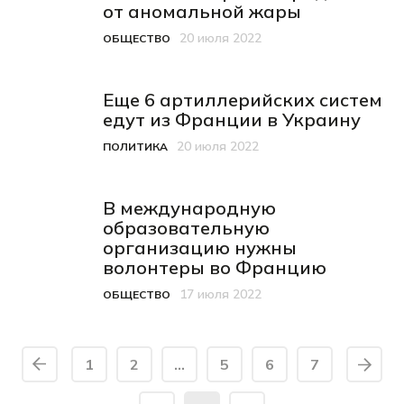
от аномальной жары
20 июля 2022
ОБЩЕСТВО
Категория
Дата публикации
Еще 6 артиллерийских систем
едут из Франции в Украину
20 июля 2022
ПОЛИТИКА
Категория
Дата публикации
В международную
образовательную
организацию нужны
волонтеры во Францию
17 июля 2022
ОБЩЕСТВО
Категория
Дата публикации
1
2
…
5
6
7