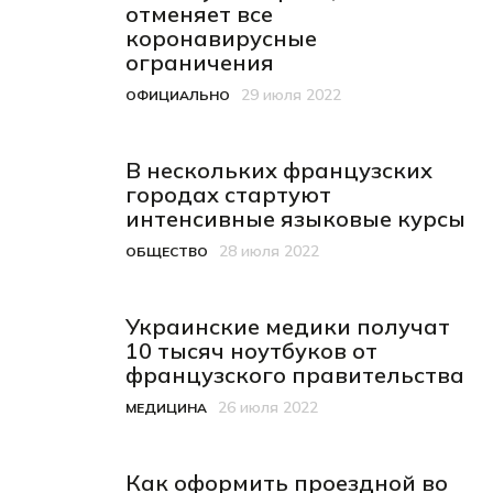
отменяет все
коронавирусные
ограничения
29 июля 2022
ОФИЦИАЛЬНО
Категория
Дата публикации
В нескольких французских
городах стартуют
интенсивные языковые курсы
28 июля 2022
ОБЩЕСТВО
Категория
Дата публикации
Украинские медики получат
10 тысяч ноутбуков от
французского правительства
26 июля 2022
МЕДИЦИНА
Категория
Дата публикации
Как оформить проездной во