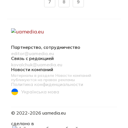
7
8
9
Партнерство, сотрудничество
editor@uamedia.eu
Связь с редакцией
kovalchuk@uamedia.eu
Новости компаний
Материалы в разделе Новости компаний
публикуются на правах рекламы
Политика конфиденциальности
Українська мова
© 2022-2026 uamedia.eu
ideil.
сделано в