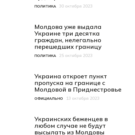
30 октября 2023
ПОЛИТИКА
Категория
Дата публикации
Молдова уже выдала
Украине три десятка
граждан, нелегально
перешедших границу
25 октября 2023
ПОЛИТИКА
Категория
Дата публикации
Украина откроет пункт
пропуска на границе с
Молдовой в Приднестровье
13 октября 2023
ОФИЦИАЛЬНО
Категория
Дата публикации
Украинских беженцев в
любом случае не будут
высылать из Молдовы