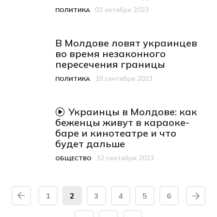
02 октября 2023
ПОЛИТИКА
Категория
Дата публикации
В Молдове ловят украинцев
во время незаконного
пересечения границы
18 сентября 2023
ПОЛИТИКА
Категория
Дата публикации
видеоматериал
Украинцы в Молдове: как
беженцы живут в караоке-
баре и кинотеатре и что
будет дальше
12 сентября 2023
ОБЩЕСТВО
Категория
Дата публикации
1
2
3
4
5
6