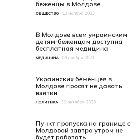
беженцы в Молдове
13 ноября 2023
ОБЩЕСТВО
Категория
Дата публикации
В Молдове всем украинским
детям-беженцам доступна
бесплатная медицина
08 ноября 2023
МЕДИЦИНА
Категория
Дата публикации
Украинских беженцев в
Молдове просят не давать
взятки
30 октября 2023
ПОЛИТИКА
Категория
Дата публикации
Пункт пропуска на границе с
Молдовой завтра утром не
будет работать