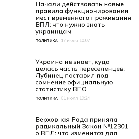
Начали действовать новые
правила функционирования
мест временного проживания
ВПЛ: что нужно знать
украинцам
17 июля 10:07
ПОЛИТИКА
Категория
Дата публикации
Украина не знает, куда
делась часть переселенцев:
Лубинец поставил под
сомнение официальную
статистику ВПО
01 июля 19:24
ПОЛИТИКА
Категория
Дата публикации
Верховная Рада приняла
радикальный Закон №12301
о ВПЛ: что изменится для