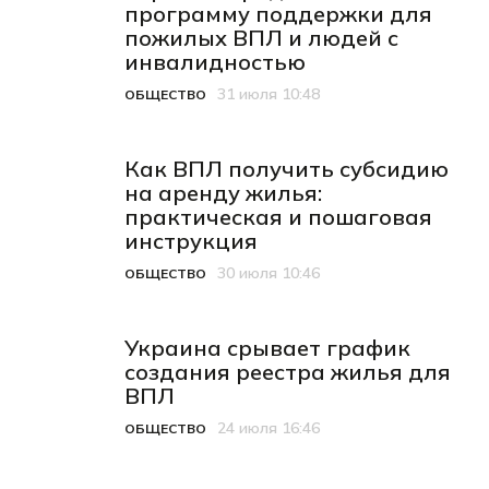
программу поддержки для
пожилых ВПЛ и людей с
инвалидностью
31 июля 10:48
ОБЩЕСТВО
Категория
Дата публикации
Как ВПЛ получить субсидию
на аренду жилья:
практическая и пошаговая
инструкция
30 июля 10:46
ОБЩЕСТВО
Категория
Дата публикации
Украина срывает график
создания реестра жилья для
ВПЛ
24 июля 16:46
ОБЩЕСТВО
Категория
Дата публикации