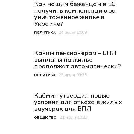
Как нашим беженцам в ЕС
получить компенсацию за
уничтоженное жилье в
Украине?
24 июля 10:08
ПОЛИТИКА
Категория
Дата публикации
Каким пенсионерам – ВПЛ
выплаты на жилье
продолжат автоматически?
23 июля 09:35
ПОЛИТИКА
Категория
Дата публикации
Кабмин утвердил новые
условия для отказа в жилых
ваучерах для ВПЛ
21 июля 10:23
ОБЩЕСТВО
Категория
Дата публикации