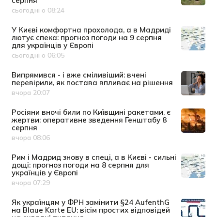
серпня
сьогодні о 08:24
Дата публікації
У Києві комфортна прохолода, а в Мадриді
лютує спека: прогноз погоди на 9 серпня
для українців у Європі
сьогодні о 06:05
Дата публікації
Випрямився - і вже сміливіший: вчені
перевірили, як постава впливає на рішення
вчора 20:07
Дата публікації
Росіяни вночі били по Київщині ракетами, є
жертви: оперативне зведення Генштабу 8
серпня
вчора 08:06
Дата публікації
Рим і Мадрид знову в спеці, а в Києві - сильні
дощі: прогноз погоди на 8 серпня для
українців у Європі
вчора 07:29
Дата публікації
Як українцям у ФРН замінити §24 AufenthG
на Blaue Karte EU: вісім простих відповідей