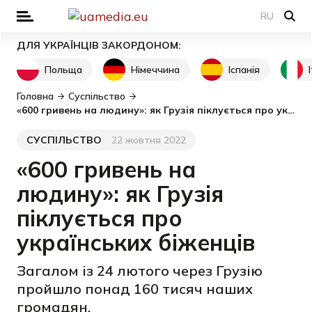
RU
ДЛЯ УКРАЇНЦІВ ЗАКОРДОНОМ:
Польща
Німеччина
Іспанія
Головна
Суспільство
«600 гривень на людину»: як Грузія піклується про українських біженців
СУСПІЛЬСТВО
22 жовтня 2022
Категорія
Дата публікації
«600 гривень на
людину»: як Грузія
піклується про
українських біженців
Загалом із 24 лютого через Грузію
пройшло понад 160 тисяч наших
громадян.