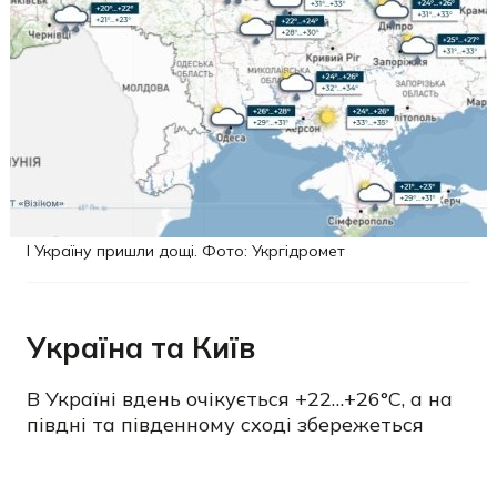
І Україну пришли дощі. Фото: Укргідромет
Україна та Київ
В Україні вдень очікується +22…+26°C, а на
півдні та південному сході збережеться
сильна спека до +32…+35°C. У більшості
областей пройдуть дощі та грози, місцями