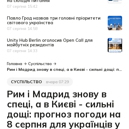
на складні питання
07 серпня 15:42
Дата публікації
Павло Грод назвав три головні пріоритети
світового українства
07 серпня 14:58
Дата публікації
Unity Hub Berlin оголосив Open Call для
майбутніх резидентів
07 серпня 14:33
Дата публікації
Головна
Суспільство
Рим і Мадрид знову в спеці, а в Києві - сильні дощі: прогноз погоди на 8 серпня для українців у Європі
СУСПІЛЬСТВО
вчора 07:29
Категорія
Дата публікації
Рим і Мадрид знову в
спеці, а в Києві - сильні
дощі: прогноз погоди на
8 серпня для українців у