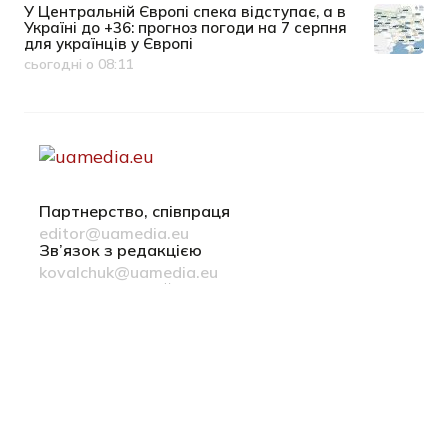
У Центральній Європі спека відступає, а в
Україні до +36: прогноз погоди на 7 серпня
для українців у Європі
сьогодні о 08:11
Дата публікації
Партнерство, співпраця
editor@uamedia.eu
Зв’язок з редакцією
kovalchuk@uamedia.eu
Новини компаній
Матеріали у розділі Новини компаній публікуються на
правах реклами
Політика конфіденційності
Русский язык
© 2022-2026 uamedia.eu