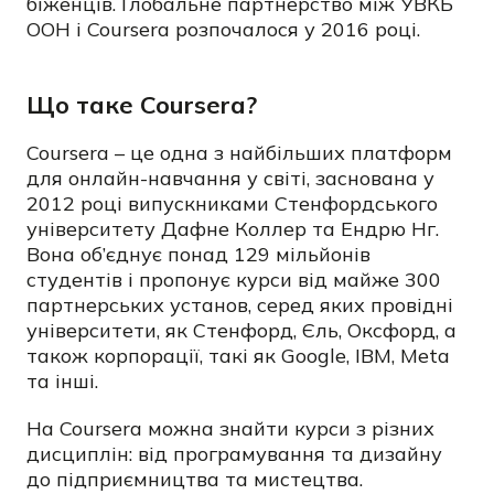
біженців. Глобальне партнерство між​ УВКБ
ООН і Coursera розпочалося у 2016 році.
Що таке Coursera?
Coursera – це одна з найбільших платформ
для онлайн-навчання у світі, заснована у
2012 році випускниками Стенфордського
університету Дафне Коллер та Ендрю Нг.
Вона об’єднує понад
129 мільйонів
студентів
і пропонує курси від майже 300
партнерських установ, серед яких провідні
університети, як Стенфорд, Єль, Оксфорд, а
також корпорації, такі як Google, IBM, Meta
та інші.
На Coursera можна знайти курси з різних
дисциплін: від програмування та дизайну
до підприємництва та мистецтва.