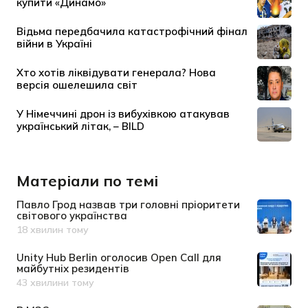
Матеріали по темі
Павло Грод назвав три головні пріоритети
світового українства
18 хвилин тому
Дата публікації
Unity Hub Berlin оголосив Open Call для
майбутніх резидентів
43 хвилини тому
Дата публікації