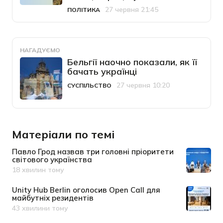
27 червня 21:45
ПОЛІТИКА
Категорія
Дата публікації
НАГАДУЄМО
Бельгії наочно показали, як її
бачать українці
27 червня 10:20
СУСПІЛЬСТВО
Категорія
Дата публікації
Матеріали по темі
Павло Грод назвав три головні пріоритети
світового українства
18 хвилин тому
Дата публікації
Unity Hub Berlin оголосив Open Call для
майбутніх резидентів
43 хвилини тому
Дата публікації