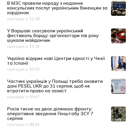
В МЗС провели нараду з надання
консульских послуг українським біженцям за
кордоном
сьогодні о 12:18
Дата публікації
У Варшаві скасували український
фестиваль борщу: організатори пів року
шукали майданчик
сьогодні о 11:14
Дата публікації
Україна відкриє нові Центри єдності у Чехії
та Іспанії
сьогодні о 10:39
Дата публікації
Частині українців у Польщі треба оновити
дані PESEL UKR до 31 серпня, щоб не
втратити право на захист
сьогодні о 09:47
Дата публікації
Росія тисне на двох ділянках фронту:
оперативне зведення Генштабу ЗСУ 7
серпня
сьогодні о 08:44
Дата публікації