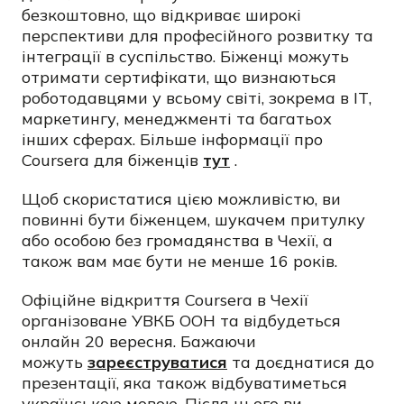
безкоштовно, що відкриває широкі
перспективи для професійного розвитку та
інтеграції в суспільство. Біженці можуть
отримати сертифікати, що визнаються
роботодавцями у всьому світі, зокрема в ІТ,
маркетингу, менеджменті та багатьох
інших сферах. Більше інформації про
Coursera для біженців
тут
.
Щоб скористатися цією можливістю, ви
повинні бути біженцем, шукачем притулку
або особою без громадянства в Чехії, а
також вам має бути не менше 16 років.
Офіційне відкриття Coursera в Чехії
організоване УВКБ ООН та відбудеться
онлайн
20 вересня. Бажаючи
можуть
зареєструватися
та доєднатися до
презентації, яка також відбуватиметься
українською мовою. Після цього ви