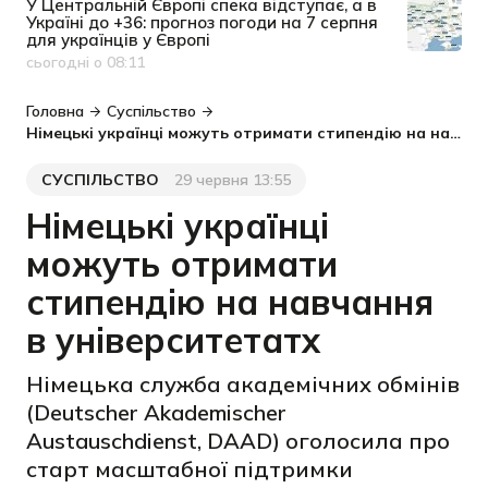
У Центральній Європі спека відступає, а в
Україні до +36: прогноз погоди на 7 серпня
для українців у Європі
сьогодні о 08:11
Дата публікації
Головна
Суспільство
Німецькі українці можуть отримати стипендію на навчання в університетатх
СУСПІЛЬСТВО
29 червня 13:55
Категорія
Дата публікації
Німецькі українці
можуть отримати
стипендію на навчання
в університетатх
Німецька служба академічних обмінів
(Deutscher Akademischer
Austauschdienst, DAAD) оголосила про
старт масштабної підтримки