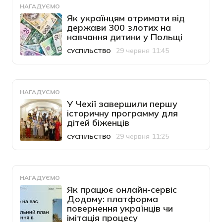
НАГАДУЄМО
Як українцям отримати від
держави 300 злотих на
навчання дитини у Польщі
29 червня 11:45
СУСПІЛЬСТВО
Категорія
Дата публікації
НАГАДУЄМО
У Чехії завершили першу
історичну программу для
дітей біженців
29 червня 11:25
СУСПІЛЬСТВО
Категорія
Дата публікації
НАГАДУЄМО
Як працює онлайн-сервіс
Додому: платформа
повернення українців чи
імітація процесу