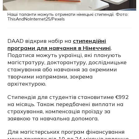
Наші таланти можуть отримати німецькі стипендії. Фото:
ThisAndNoInternet25/Pexels
DAAD відкрив набір на
стипендійні
програми для навчання в Німеччині
.
Податися можуть українці, які планують
магістратуру, докторантуру, дослідницьке
стажування або навчання за окремими
творчими напрямами, зокрема
архітектурою.
Стипендія для студентів становитиме €992
на місяць. Також передбачені виплати на
страхування, компенсація проїзду за
заявкою та навчальна допомога.
Для магістерських програм фінансування
може тривати від 10 до 24 місяців залежно