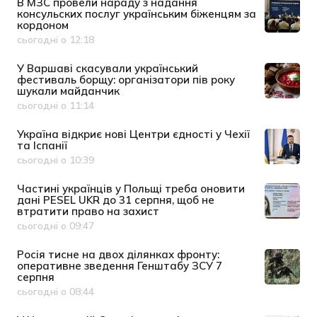
В МЗС провели нараду з надання
консульских послуг українським біженцям за
кордоном
сьогодні о 12:18
Дата публікації
У Варшаві скасували український
фестиваль борщу: організатори пів року
шукали майданчик
сьогодні о 11:14
Дата публікації
Україна відкриє нові Центри єдності у Чехії
та Іспанії
сьогодні о 10:39
Дата публікації
Частині українців у Польщі треба оновити
дані PESEL UKR до 31 серпня, щоб не
втратити право на захист
сьогодні о 09:47
Дата публікації
Росія тисне на двох ділянках фронту:
оперативне зведення Генштабу ЗСУ 7
серпня
сьогодні о 08:44
Дата публікації