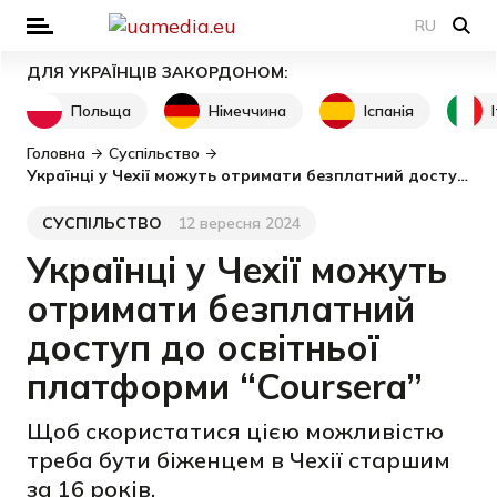
RU
ДЛЯ УКРАЇНЦІВ ЗАКОРДОНОМ:
Польща
Німеччина
Іспанія
Головна
Суспільство
Українці у Чехії можуть отримати безплатний доступ до освітньої платформи “Coursera”
СУСПІЛЬСТВО
12 вересня 2024
Категорія
Дата публікації
Українці у Чехії можуть
отримати безплатний
доступ до освітньої
платформи “Coursera”
Щоб скористатися цією можливістю
треба бути біженцем в Чехії старшим
за 16 років.