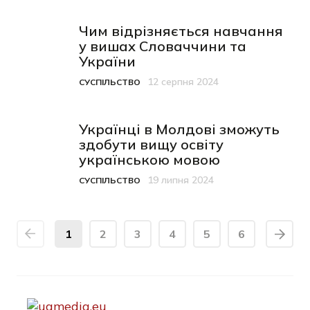
Чим відрізняється навчання
у вишах Словаччини та
України
12 серпня 2024
СУСПІЛЬСТВО
Категорія
Дата публікації
Українці в Молдові зможуть
здобути вищу освіту
українською мовою
19 липня 2024
СУСПІЛЬСТВО
Категорія
Дата публікації
1
2
3
4
5
6