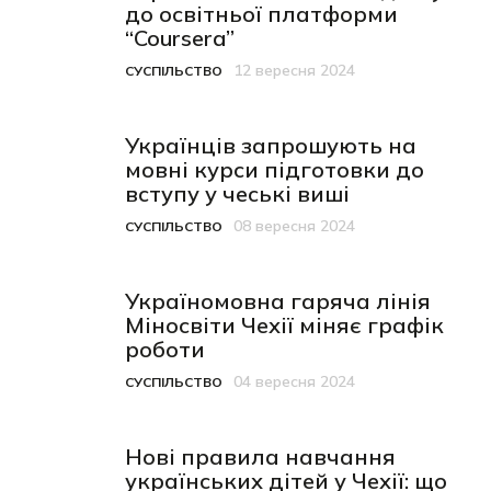
до освітньої платформи
“Coursera”
12 вересня 2024
СУСПІЛЬСТВО
Категорія
Дата публікації
Українців запрошують на
мовні курси підготовки до
вступу у чеські виші
08 вересня 2024
СУСПІЛЬСТВО
Категорія
Дата публікації
Україномовна гаряча лінія
Міносвіти Чехії міняє графік
роботи
04 вересня 2024
СУСПІЛЬСТВО
Категорія
Дата публікації
Нові правила навчання
українських дітей у Чехії: що