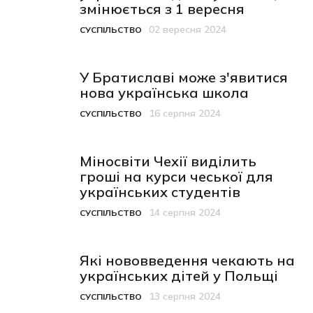
змінюється з 1 вересня
02 вересня 2024
СУСПІЛЬСТВО
Категорія
Дата публікації
У Братиславі може з'явитися
нова українська школа
16 серпня 2024
СУСПІЛЬСТВО
Категорія
Дата публікації
Міносвіти Чехії виділить
гроші на курси чеської для
українських студентів
14 серпня 2024
СУСПІЛЬСТВО
Категорія
Дата публікації
Які нововведення чекають на
українських дітей у Польщі
13 серпня 2024
СУСПІЛЬСТВО
Категорія
Дата публікації