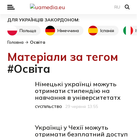
RU
ДЛЯ УКРАЇНЦІВ ЗАКОРДОНОМ:
Польща
Німеччина
Іспанія
Головна
Освіта
Матеріали за тегом
#Освіта
Німецькі українці можуть
отримати стипендію на
навчання в університетатх
29 червня 13:55
СУСПІЛЬСТВО
Категорія
Дата публікації
Українці у Чехії можуть
отримати безплатний доступ