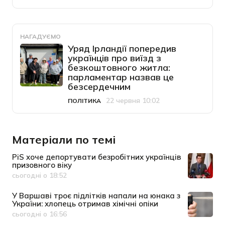
НАГАДУЄМО
Уряд Ірландії попередив
українців про виїзд з
безкоштовного житла:
парламентар назвав це
безсердечним
22 червня 10:02
ПОЛІТИКА
Категорія
Дата публікації
Матеріали по темі
PiS хоче депортувати безробітних українців
призовного віку
сьогодні о 18:52
Дата публікації
У Варшаві троє підлітків напали на юнака з
України: хлопець отримав хімічні опіки
сьогодні о 16:56
Дата публікації