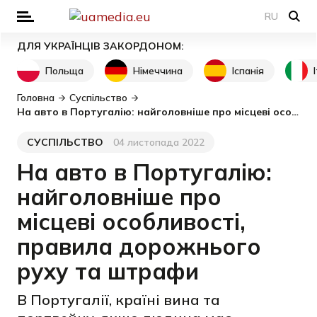
RU
ДЛЯ УКРАЇНЦІВ ЗАКОРДОНОМ:
Польща
Німеччина
Іспанія
Головна
Суспільство
На авто в Португалію: найголовніше про місцеві особливості, правила дорожнього руху та штрафи
СУСПІЛЬСТВО
04 листопада 2022
Категорія
Дата публікації
На авто в Португалію:
найголовніше про
місцеві особливості,
правила дорожнього
руху та штрафи
В Португалії, країні вина та