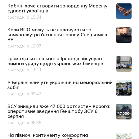
Кабмін хоче створити закордонну Мережу
єдності українців
сьогодні о 15:54
Дата публікації
Коли ВПО можуть не сплачувати за
комуналку: роз'яснення голови Спецкомісії
ВР
сьогодні о 12:07
Дата публікації
Громадська спільнота Ірландії висунула
вимоги уряду щодо українських біженців
сьогодні о 11:11
Дата публікації
У Берліні кличуть українців на меморіальний
забіг
сьогодні о 09:47
Дата публікації
ЗСУ знищили вже 47 000 артсистем ворога:
оперативне зведення Генштабу ЗСУ 6
серпня
сьогодні о 08:35
Дата публікації
На півночі континенту комфортна