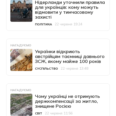
Нідерланди уточнили правила
для українців: кому можуть
відмовити у тимчасовому
захисті
22 червня 19:24
ПОЛІТИКА
Категорія
Дата публікації
НАГАДУЄМО
Українки відкриють
австрійцям таємниці давнього
ЗСЖ, якому майже 100 років
22 червня 13:48
СУСПІЛЬСТВО
Категорія
Дата публікації
НАГАДУЄМО
Чому українці не отримують
держкомпенсації за житло,
знищене Росією
22 червня 11:56
СВІТ
Категорія
Дата публікації