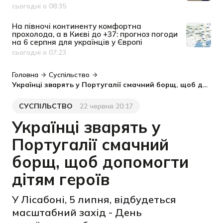
сьогодні о 08:35
Дата публікації
На півночі континенту комфортна
прохолода, а в Києві до +37: прогноз погоди
на 6 серпня для українців у Європі
сьогодні о 07:23
Дата публікації
Головна
Суспільство
Українці зварять у Португалії смачний борщ, щоб допомогти дітям героїв
СУСПІЛЬСТВО
22 червня 20:17
Категорія
Дата публікації
Українці зварять у
Португалії смачний
борщ, щоб допомогти
дітям героїв
У Лісабоні, 5 липня, відбудеться
масштабний захід - День