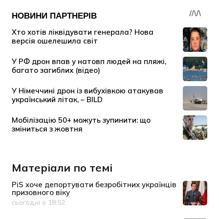
Матеріали по темі
PiS хоче депортувати безробітних українців
призовного віку
сьогодні о 18:52
Дата публікації