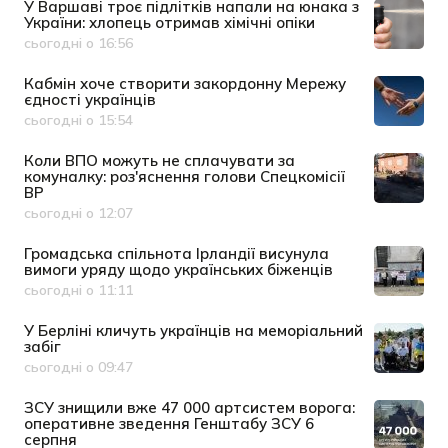
У Варшаві троє підлітків напали на юнака з
України: хлопець отримав хімічні опіки
сьогодні о 16:56
Дата публікації
Кабмін хоче створити закордонну Мережу
єдності українців
сьогодні о 15:54
Дата публікації
Коли ВПО можуть не сплачувати за
комуналку: роз'яснення голови Спецкомісії
ВР
сьогодні о 12:07
Дата публікації
Громадська спільнота Ірландії висунула
вимоги уряду щодо українських біженців
сьогодні о 11:11
Дата публікації
У Берліні кличуть українців на меморіальний
забіг
сьогодні о 09:47
Дата публікації
ЗСУ знищили вже 47 000 артсистем ворога:
оперативне зведення Генштабу ЗСУ 6
серпня