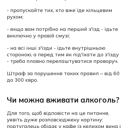
- пропускайте тих, хто вже їде кільцевим
рухом;
- якщо вам потрібно на перший з'їзд - їдьте
виключно у правій смузі;
- на всі інші з'їзди - їдьте внутрішньою
стороною, а перед тим як під'їхати до з'їзду
- треба плавно перелаштуватися праворуч.
Штраф за порушення таких правил – від 60
до 300 євро.
Чи можна вживати алкоголь?
Для того, щоб відповісти на це питання,
уявіть дуже розповсюджену картину:
португалець обідає у кафе із келихом вина і