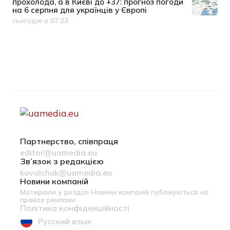
прохолода, а в Києві до +37: прогноз погоди
на 6 серпня для українців у Європі
сьогодні о 07:23
Дата публікації
Партнерство, співпраця
editor@uamedia.eu
Зв’язок з редакцією
kovalchuk@uamedia.eu
Новини компаній
Матеріали у розділі Новини компаній публікуються на
правах реклами
Політика конфіденційності
Русский язык