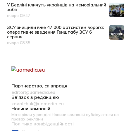
У Берліні кличуть українців на меморіальний
забіг
вчора 09:47
Дата публікації
ЗСУ знищили вже 47 000 артсистем ворога:
оперативне зведення Генштабу ЗСУ 6
серпня
вчора 08:35
Дата публікації
Партнерство, співпраця
editor@uamedia.eu
Зв’язок з редакцією
kovalchuk@uamedia.eu
Новини компаній
Матеріали у розділі Новини компаній публікуються на
правах реклами
Політика конфіденційності