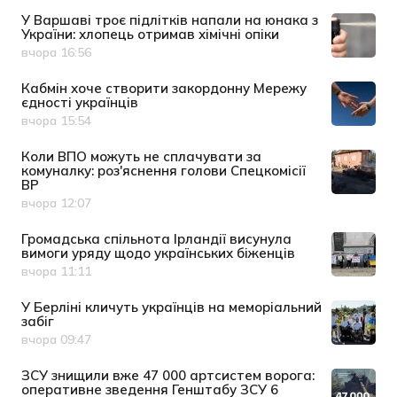
У Варшаві троє підлітків напали на юнака з
України: хлопець отримав хімічні опіки
вчора 16:56
Дата публікації
Кабмін хоче створити закордонну Мережу
єдності українців
вчора 15:54
Дата публікації
Коли ВПО можуть не сплачувати за
комуналку: роз'яснення голови Спецкомісії
ВР
вчора 12:07
Дата публікації
Громадська спільнота Ірландії висунула
вимоги уряду щодо українських біженців
вчора 11:11
Дата публікації
У Берліні кличуть українців на меморіальний
забіг
вчора 09:47
Дата публікації
ЗСУ знищили вже 47 000 артсистем ворога:
оперативне зведення Генштабу ЗСУ 6