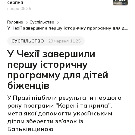
серпня
вчора 08:35
Дата публікації
Головна
Суспільство
У Чехії завершили першу історичну программу для дітей біженців
СУСПІЛЬСТВО
29 червня 11:25
Категорія
Дата публікації
У Чехії завершили
першу історичну
программу для дітей
біженців
У Празі підбили результати першого
року програми "Корені та крила",
мета якої допомогти українським
дітям зберегти зв’язок із
Батьківщиною