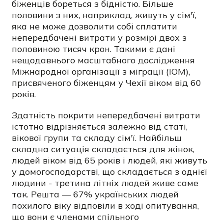
біженців бореться з бідністю. Більше
половини з них, наприклад, живуть у сім'ї,
яка не може дозволити собі сплатити
непередбачені витрати у розмірі двох з
половиною тисяч крон. Такими є дані
нещодавнього масштабного дослідження
Міжнародної організації з міграції (IOM),
присвяченого біженцям у Чехії віком від 60
років.
Здатність покрити непередбачені витрати
істотно відрізняється залежно від статі,
вікової групи та складу сім'ї. Найбільш
складна ситуація складається для жінок,
людей віком від 65 років і людей, які живуть
у домогосподарстві, що складається з однієї
людини - третина літніх людей живе саме
так. Решта — 67% українських людей
похилого віку відповіли в ході опитування,
що вони є членами спільного