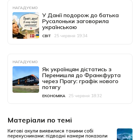
НАГАДУЄМО
У Данії подорож до батька
Русалоньки заговорила
українською
25 червня 19:34
СВІТ
Категорія
Дата публікації
НАГАДУЄМО
Як українцям дістатись з
Перемишля до Франкфурта
через Прагу: графік нового
потягу
25 червня 18:32
ЕКОНОМІКА
Категорія
Дата публікації
Матеріали по темі
Китові акули виявилися такими собі
перекусниками: підводні камери показали