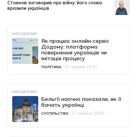
НАГАДУЄМО
Як працює онлайн-сервіс
Додому: платформа
повернення українців чи
імітація процесу
27 червня 21:45
ПОЛІТИКА
Категорія
Дата публікації
НАГАДУЄМО
Бельгії наочно показали, як її
бачать українці
27 червня 10:20
СУСПІЛЬСТВО
Категорія
Дата публікації