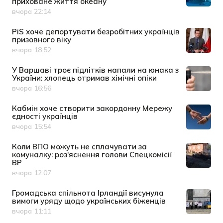
приховане життя океану
вчора 22:14
Дата публікації
PiS хоче депортувати безробітних українців
призовного віку
вчора 18:52
Дата публікації
У Варшаві троє підлітків напали на юнака з
України: хлопець отримав хімічні опіки
вчора 16:56
Дата публікації
Кабмін хоче створити закордонну Мережу
єдності українців
вчора 15:54
Дата публікації
Коли ВПО можуть не сплачувати за
комуналку: роз'яснення голови Спецкомісії
ВР
вчора 12:07
Дата публікації
Громадська спільнота Ірландії висунула
вимоги уряду щодо українських біженців
вчора 11:11
Дата публікації