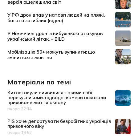
Матеріали по темі
Китові акули виявилися такими собі
перекусниками: підводні камери показали
приховане життя океану
вчора 22:14
Дата публікації
PiS хоче депортувати безробітних українців
призовного віку
вчора 18:52
Дата публікації