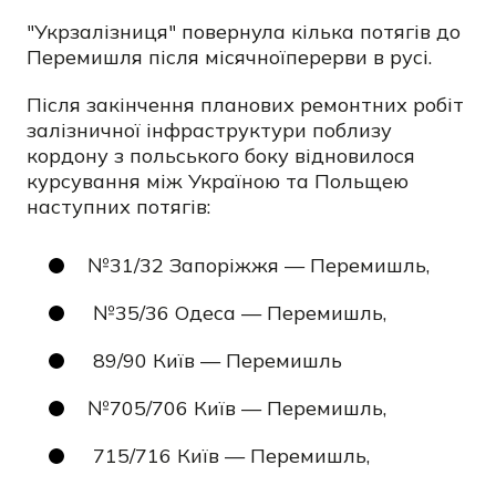
"Укрзалізниця" повернула кілька потягів до
Перемишля після місячноїперерви в русі.
Після закінчення планових ремонтних робіт
залізничної інфраструктури поблизу
кордону з польського боку відновилося
курсування між Україною та Польщею
наступних потягів:
№31/32 Запоріжжя — Перемишль,
№35/36 Одеса — Перемишль,
89/90 Київ — Перемишль
№705/706 Київ — Перемишль,
715/716 Київ — Перемишль,