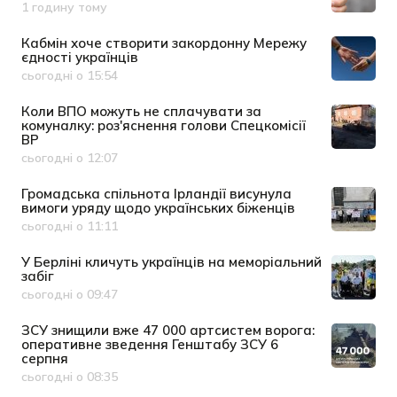
1 годину тому
Дата публікації
Кабмін хоче створити закордонну Мережу
єдності українців
сьогодні о 15:54
Дата публікації
Коли ВПО можуть не сплачувати за
комуналку: роз'яснення голови Спецкомісії
ВР
сьогодні о 12:07
Дата публікації
Громадська спільнота Ірландії висунула
вимоги уряду щодо українських біженців
сьогодні о 11:11
Дата публікації
У Берліні кличуть українців на меморіальний
забіг
сьогодні о 09:47
Дата публікації
ЗСУ знищили вже 47 000 артсистем ворога:
оперативне зведення Генштабу ЗСУ 6
серпня
сьогодні о 08:35
Дата публікації