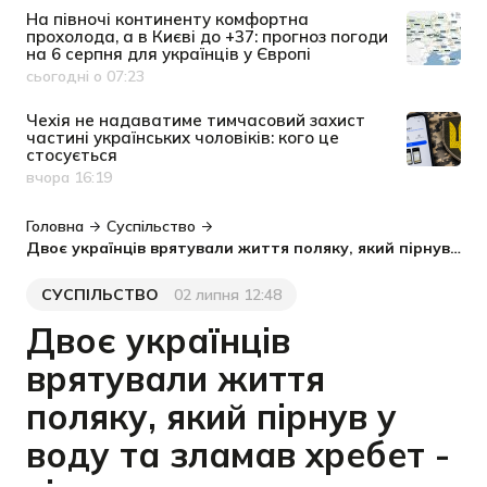
На півночі континенту комфортна
прохолода, а в Києві до +37: прогноз погоди
на 6 серпня для українців у Європі
сьогодні о 07:23
Дата публікації
Чехія не надаватиме тимчасовий захист
частині українських чоловіків: кого це
стосується
вчора 16:19
Дата публікації
Головна
Суспільство
Двоє українців врятували життя поляку, який пірнув у воду та зламав хребет - відео
СУСПІЛЬСТВО
02 липня 12:48
Категорія
Дата публікації
Двоє українців
врятували життя
поляку, який пірнув у
воду та зламав хребет -