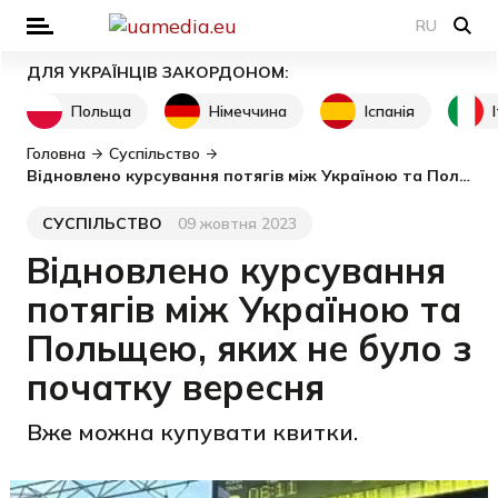
RU
ДЛЯ УКРАЇНЦІВ ЗАКОРДОНОМ:
Польща
Німеччина
Іспанія
Головна
Суспільство
Відновлено курсування потягів між Україною та Польщею, яких не було з початку вересня
СУСПІЛЬСТВО
09 жовтня 2023
Категорія
Дата публікації
Відновлено курсування
потягів між Україною та
Польщею, яких не було з
початку вересня
Вже можна купувати квитки.