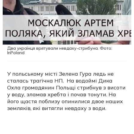
Два українця врятували невдаху-стрибуна. Фото:
InPoland
У польському місті Зелена Гура ледь не
сталась трагічна НП. На водоймі Дика
Охла громадянин Польщі стрибнув з висоти
у воду, зламав хребта і почав тонути. На
його щастя поблизу опинилися двое наших
земляків, які витягли невдаху з води.
У місці, де ледь не сталася трагедія, діє
заборона на купання, про що попереджають