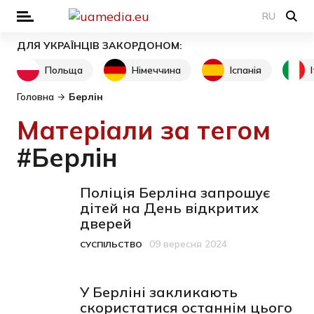
RU
ДЛЯ УКРАЇНЦІВ ЗАКОРДОНОМ:
Польща
Німеччина
Іспанія
Головна
Берлін
Матеріали за тегом
#Берлін
Поліція Берліна запрошує
дітей на День відкритих
дверей
09 вересня 2024
СУСПІЛЬСТВО
Категорія
Дата публікації
У Берліні закликають
скористатися останнім цього