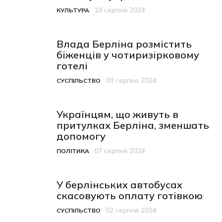
19 серпня 2024
КУЛЬТУРА
Категорія
Дата публікації
Влада Берліна розмістить
біженців у чотиризірковому
готелі
09 серпня 2024
СУСПІЛЬСТВО
Категорія
Дата публікації
Українцям, що живуть в
притулках Берліна, зменшать
допомогу
07 серпня 2024
ПОЛІТИКА
Категорія
Дата публікації
У берлінських автобусах
скасовують оплату готівкою
02 серпня 2024
СУСПІЛЬСТВО
Категорія
Дата публікації