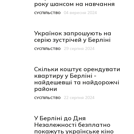
року шансом на навчання
04 вересня 2024
СУСПІЛЬСТВО
Категорія
Дата публікації
Українок запрошують на
серію зустрічей у Берліні
29 серпня 2024
СУСПІЛЬСТВО
Категорія
Дата публікації
Скільки коштує орендувати
квартиру у Берліні -
найдешевші та найдорожчі
райони
22 серпня 2024
СУСПІЛЬСТВО
Категорія
Дата публікації
У Берліні до Дня
Незалежності безплатно
покажуть українське кіно