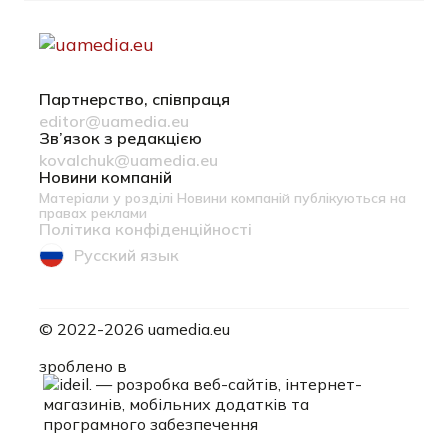
Партнерство, співпраця
editor@uamedia.eu
Зв’язок з редакцією
kovalchuk@uamedia.eu
Новини компаній
Матеріали у розділі Новини компаній публікуються на
правах реклами
Політика конфіденційності
Русский язык
© 2022-2026 uamedia.eu
ideil.
зроблено в