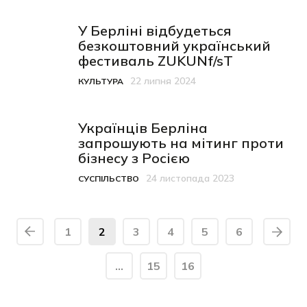
У Берліні відбудеться
безкоштовний український
фестиваль ZUKUNf/sT
22 липня 2024
КУЛЬТУРА
Категорія
Дата публікації
Українців Берліна
запрошують на мітинг проти
бізнесу з Росією
24 листопада 2023
СУСПІЛЬСТВО
Категорія
Дата публікації
1
2
3
4
5
6
…
15
16