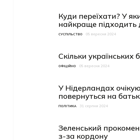
Куди переїхати? У як
найкраще підходить 
05 вересня 2024
Категорія
Дата публікації
СУСПІЛЬСТВО
Скільки українських 
05 вересня 2024
Категорія
Дата публікації
ОФІЦІЙНО
У Нідерландах очікуют
повернуться на бать
31 серпня 2024
Категорія
Дата публікації
ПОЛІТИКА
Зеленський прокомен
з-за кордону