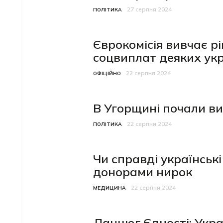
27 серпня 2024
Категорія
Дата публікації
ПОЛІТИКА
Єврокомісія вивчає 
соцвиплат деяких укр
22 серпня 2024
Категорія
Дата публікації
ОФІЦІЙНО
В Угорщині почали ви
22 серпня 2024
Категорія
Дата публікації
ПОЛІТИКА
Чи справді українські
донорами нирок
22 серпня 2024
Категорія
Дата публікації
МЕДИЦИНА
Ланцюг Єдності: Украї