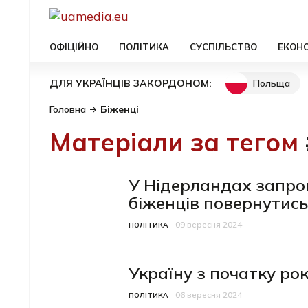
ОФІЦІЙНО
ПОЛІТИКА
СУСПІЛЬСТВО
ЕКОН
Польща
ДЛЯ УКРАЇНЦІВ ЗАКОРДОНОМ:
Головна
Біженці
Матеріали за тегом
У Нідерландах запро
біженців повернутись
09 вересня 2024
Категорія
Дата публікації
ПОЛІТИКА
Україну з початку ро
06 вересня 2024
Категорія
Дата публікації
ПОЛІТИКА