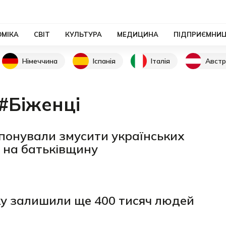
ОМІКА
СВІТ
КУЛЬТУРА
МЕДИЦИНА
ПІДПРИЄМНИ
Німеччина
Іспанія
Італія
Австр
#Біженці
понували змусити українських
 на батьківщину
ку залишили ще 400 тисяч людей