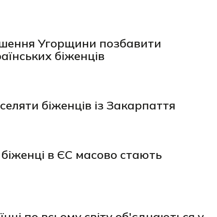
рішення Угорщини позбавити
аїнських біженців
селяти біженців із Закарпаття
 біженці в ЄС масово стають
нці по всьому світу об'єднаються у