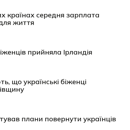
их країнах середня зарплата
для життя
біженців прийняла Ірландія
ь, що українські біженці
ківщину
тував плани повернути українців