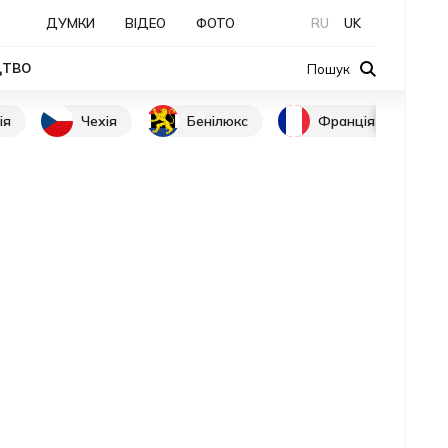
ДУМКИ
ВІДЕО
ФОТО
RU
UK
ЦТВО
Пошук
ія
Чехія
Бенілюкс
Франція