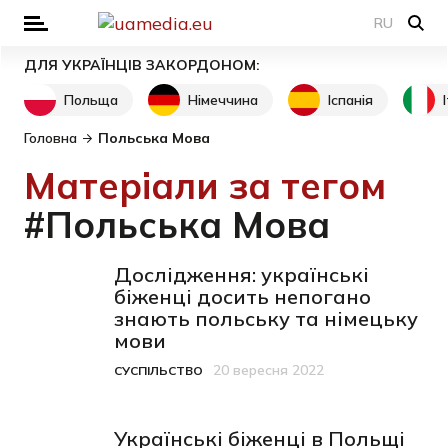
RU
ДЛЯ УКРАЇНЦІВ ЗАКОРДОНОМ:
Польща
Німеччина
Іспанія
Головна
Польська Мова
Матеріали за тегом
#Польська Мова
Дослідження: українські
біженці досить непогано
знають польську та німецьку
мови
20 вересня 2022
СУСПІЛЬСТВО
Категорія
Дата публікації
Українські біженці в Польщі