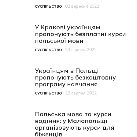
02 вересня 2022
СУСПІЛЬСТВО
Категорія
Дата публікації
У Кракові українцям
пропонують безплатні курси
польської мови
23 серпня 2022
СУСПІЛЬСТВО
Категорія
Дата публікації
Українцям в Польщі
пропонують безкоштовну
програму навчання
18 серпня 2022
СУСПІЛЬСТВО
Категорія
Дата публікації
Польська мова та курси
водіння: у Малопольщі
організовують курси для
біженців