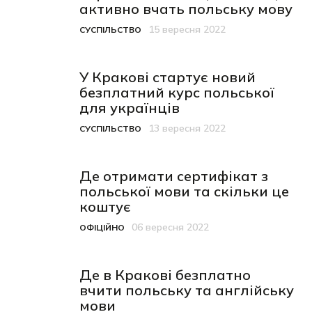
активно вчать польську мову
15 вересня 2022
СУСПІЛЬСТВО
Категорія
Дата публікації
У Кракові стартує новий
безплатний курс польської
для українців
13 вересня 2022
СУСПІЛЬСТВО
Категорія
Дата публікації
Де отримати сертифікат з
польської мови та скільки це
коштує
06 вересня 2022
ОФІЦІЙНО
Категорія
Дата публікації
Де в Кракові безплатно
вчити польську та англійську
мови