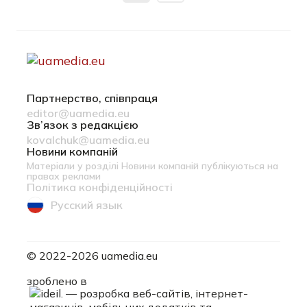
Партнерство, співпраця
editor@uamedia.eu
Зв’язок з редакцією
kovalchuk@uamedia.eu
Новини компаній
Матеріали у розділі Новини компаній публікуються на
правах реклами
Політика конфіденційності
Русский язык
© 2022-2026 uamedia.eu
ideil.
зроблено в