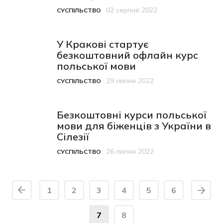
02 серпня 2022
СУСПІЛЬСТВО
Категорія
Дата публікації
У Кракові стартує
безкоштовний офлайн курс
польської мови
29 липня 2022
СУСПІЛЬСТВО
Категорія
Дата публікації
Безкоштовні курси польської
мови для біженців з України в
Сілезії
26 липня 2022
СУСПІЛЬСТВО
Категорія
Дата публікації
1
2
3
4
5
6
7
8