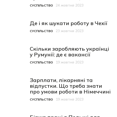
24 жовтня 2023
СУСПІЛЬСТВО
Категорія
Дата публікації
Де і як шукати роботу в Чехії
23 жовтня 2023
СУСПІЛЬСТВО
Категорія
Дата публікації
Скільки заробляють українці
у Румунії: де є вакансії
19 жовтня 2023
СУСПІЛЬСТВО
Категорія
Дата публікації
Зарплати, лікарняні та
відпустки. Що треба знати
про умови роботи в Німеччині
19 жовтня 2023
СУСПІЛЬСТВО
Категорія
Дата публікації