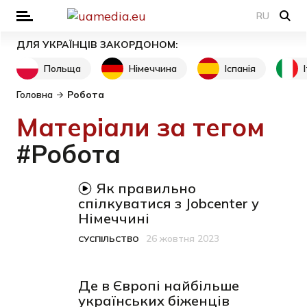
RU
ДЛЯ УКРАЇНЦІВ ЗАКОРДОНОМ:
Польща
Німеччина
Іспанія
Головна
Робота
Матеріали за тегом
#Робота
відео-матеріал
Як правильно
спілкуватися з Jobcenter у
Німеччині
26 жовтня 2023
СУСПІЛЬСТВО
Категорія
Дата публікації
Де в Європі найбільше
українських біженців