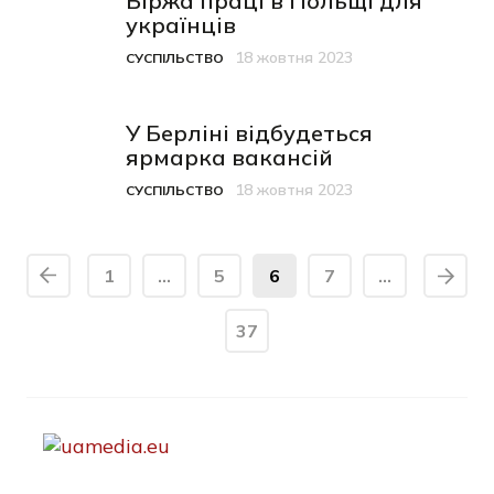
Біржа праці в Польщі для
українців
18 жовтня 2023
СУСПІЛЬСТВО
Категорія
Дата публікації
У Берліні відбудеться
ярмарка вакансій
18 жовтня 2023
СУСПІЛЬСТВО
Категорія
Дата публікації
1
…
5
6
7
…
37