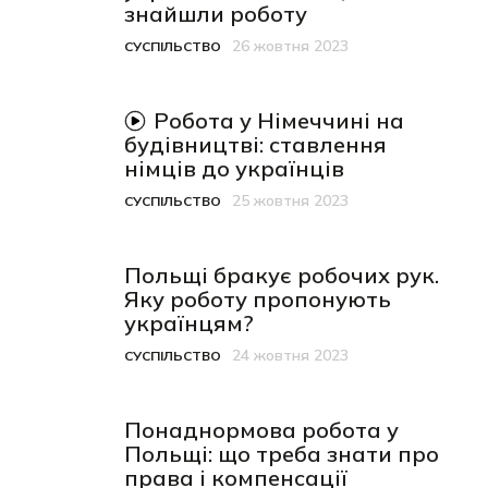
знайшли роботу
26 жовтня 2023
СУСПІЛЬСТВО
Категорія
Дата публікації
відео-матеріал
Робота у Німеччині на
будівництві: ставлення
німців до українців
25 жовтня 2023
СУСПІЛЬСТВО
Категорія
Дата публікації
Польщі бракує робочих рук.
Яку роботу пропонують
українцям?
24 жовтня 2023
СУСПІЛЬСТВО
Категорія
Дата публікації
Понаднормова робота у
Польщі: що треба знати про
права і компенсації