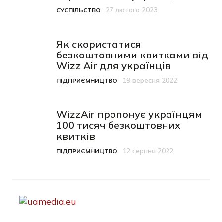
27 лютого 2023
СУСПІЛЬСТВО
Категорія
Дата публікації
Як скористатися
безкоштовними квитками від
Wizz Air для українців
19 вересня 2022
ПІДПРИЄМНИЦТВО
Категорія
Дата публікації
WizzAir пропонує українцям
100 тисяч безкоштовних
квитків
12 серпня 2022
ПІДПРИЄМНИЦТВО
Категорія
Дата публікації