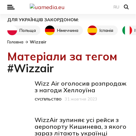
RU
ДЛЯ УКРАЇНЦІВ ЗАКОРДОНОМ:
Польща
Німеччина
Іспанія
Головна
Wizzair
Матеріали за тегом
#Wizzair
Wizz Air оголосив розпродаж
з нагоди Хеллоуїна
31 жовтня 2023
СУСПІЛЬСТВО
Категорія
Дата публікації
WizzAir зупиняє усі рейси з
аеропорту Кишинева, з якого
зараз літають українці