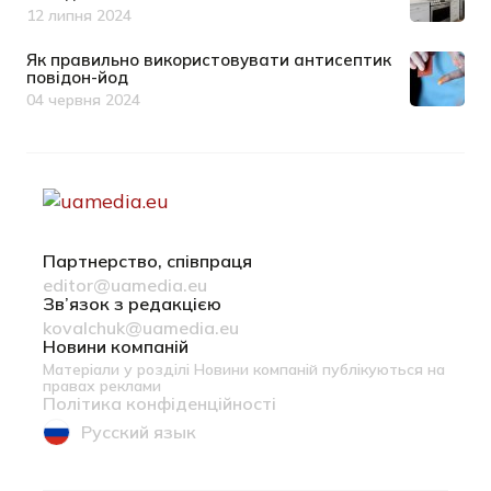
12 липня 2024
Дата публікації
Як правильно використовувати антисептик
повідон-йод
04 червня 2024
Дата публікації
Партнерство, співпраця
editor@uamedia.eu
Зв’язок з редакцією
kovalchuk@uamedia.eu
Новини компаній
Матеріали у розділі Новини компаній публікуються на
правах реклами
Політика конфіденційності
Русский язык