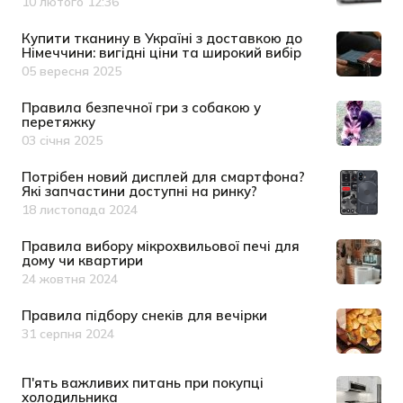
10 лютого 12:36
Дата публікації
Купити тканину в Україні з доставкою до
Німеччини: вигідні ціни та широкий вибір
05 вересня 2025
Дата публікації
Правила безпечної гри з собакою у
перетяжку
03 січня 2025
Дата публікації
Потрібен новий дисплей для смартфона?
Які запчастини доступні на ринку?
18 листопада 2024
Дата публікації
Правила вибору мікрохвильової печі для
дому чи квартири
24 жовтня 2024
Дата публікації
Правила підбору снеків для вечірки
31 серпня 2024
Дата публікації
П'ять важливих питань при покупці
холодильника