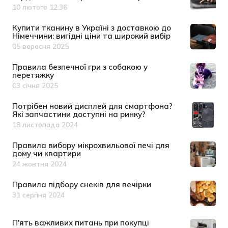
10 лютого 12:36
Дата публікації
Купити тканину в Україні з доставкою до
Німеччини: вигідні ціни та широкий вибір
05 вересня 2025
Дата публікації
Правила безпечної гри з собакою у
перетяжку
03 січня 2025
Дата публікації
Потрібен новий дисплей для смартфона?
Які запчастини доступні на ринку?
18 листопада 2024
Дата публікації
Правила вибору мікрохвильової печі для
дому чи квартири
24 жовтня 2024
Дата публікації
Правила підбору снеків для вечірки
31 серпня 2024
Дата публікації
П'ять важливих питань при покупці