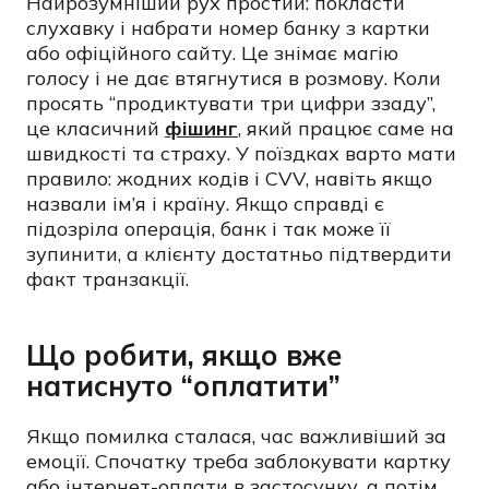
Найрозумніший рух простий: покласти
слухавку і набрати номер банку з картки
або офіційного сайту. Це знімає магію
голосу і не дає втягнутися в розмову. Коли
просять “продиктувати три цифри ззаду”,
це класичний
фішинг
, який працює саме на
швидкості та страху. У поїздках варто мати
правило: жодних кодів і CVV, навіть якщо
назвали ім’я і країну. Якщо справді є
підозріла операція, банк і так може її
зупинити, а клієнту достатньо підтвердити
факт транзакції.
Що робити, якщо вже
натиснуто “оплатити”
Якщо помилка сталася, час важливіший за
емоції. Спочатку треба заблокувати картку
або інтернет-оплати в застосунку, а потім