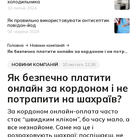
холодильника
12 липня 2024
Дата публікації
Як правильно використовувати антисептик
повідон-йод
04 червня 2024
Дата публікації
Головна
Новини компаній
Як безпечно платити онлайн за кордоном і не потрапити на шахраїв?
НОВИНИ КОМПАНІЙ
10 лютого 12:36
Категорія
Дата публікації
Як безпечно платити
онлайн за кордоном і не
потрапити на шахраїв?
За кордоном онлайн-оплата часто
стає “швидким кліком”, бо часу мало, а
все незнайоме. Саме на це і
розраховують шахраї: поспішаєш, не