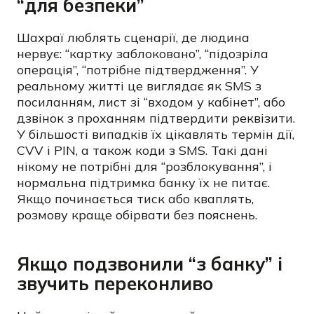
“для безпеки”
Шахраї люблять сценарії, де людина
нервує: “картку заблоковано”, “підозріла
операція”, “потрібне підтвердження”. У
реальному житті це виглядає як SMS з
посиланням, лист зі “входом у кабінет”, або
дзвінок з проханням підтвердити реквізити.
У більшості випадків їх цікавлять термін дії,
CVV і PIN, а також коди з SMS. Такі дані
нікому не потрібні для “розблокування”, і
нормальна підтримка банку їх не питає.
Якщо починається тиск або кваплять,
розмову краще обірвати без пояснень.
Якщо подзвонили “з банку” і
звучить переконливо