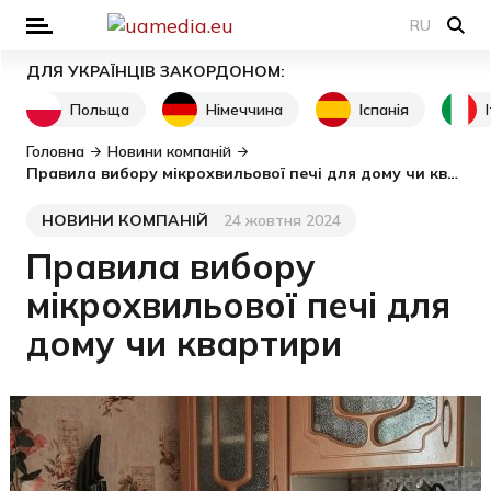
RU
ДЛЯ УКРАЇНЦІВ ЗАКОРДОНОМ:
Польща
Німеччина
Іспанія
Головна
Новини компаній
Правила вибору мікрохвильової печі для дому чи квартири
НОВИНИ КОМПАНІЙ
24 жовтня 2024
Категорія
Дата публікації
Правила вибору
мікрохвильової печі для
дому чи квартири