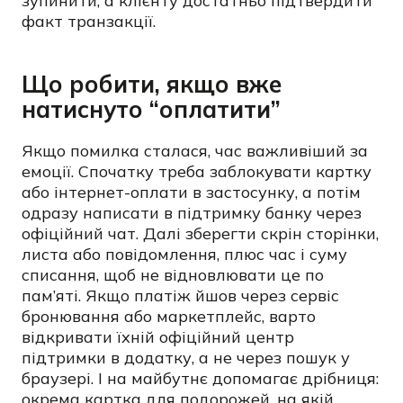
зупинити, а клієнту достатньо підтвердити
факт транзакції.
Що робити, якщо вже
натиснуто “оплатити”
Якщо помилка сталася, час важливіший за
емоції. Спочатку треба заблокувати картку
або інтернет-оплати в застосунку, а потім
одразу написати в підтримку банку через
офіційний чат. Далі зберегти скрін сторінки,
листа або повідомлення, плюс час і суму
списання, щоб не відновлювати це по
пам’яті. Якщо платіж йшов через сервіс
бронювання або маркетплейс, варто
відкривати їхній офіційний центр
підтримки в додатку, а не через пошук у
браузері. І на майбутнє допомагає дрібниця:
окрема картка для подорожей, на якій