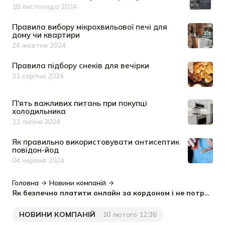
18 листопада 2024
Дата публікації
Правила вибору мікрохвильової печі для
дому чи квартири
24 жовтня 2024
Дата публікації
Правила підбору снеків для вечірки
31 серпня 2024
Дата публікації
П'ять важливих питань при покупці
холодильника
12 липня 2024
Дата публікації
Як правильно використовувати антисептик
повідон-йод
04 червня 2024
Дата публікації
Головна
Новини компаній
Як безпечно платити онлайн за кордоном і не потрапити на шахраїв?
НОВИНИ КОМПАНІЙ
10 лютого 12:36
Категорія
Дата публікації