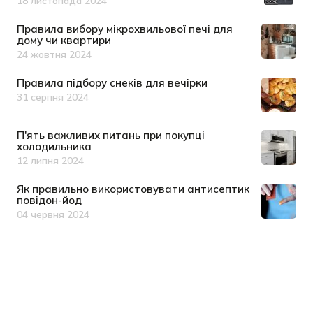
18 листопада 2024
Дата публікації
Правила вибору мікрохвильової печі для
дому чи квартири
24 жовтня 2024
Дата публікації
Правила підбору снеків для вечірки
31 серпня 2024
Дата публікації
П'ять важливих питань при покупці
холодильника
12 липня 2024
Дата публікації
Як правильно використовувати антисептик
повідон-йод
04 червня 2024
Дата публікації