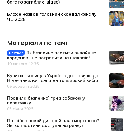
Матеріали по темі
Як безпечно платити онлайн за
Partner
кордоном і не потрапити на шахраїв?
10 лютого 12:36
Дата публікації
Купити тканину в Україні з доставкою до
Німеччини: вигідні ціни та широкий вибір
05 вересня 2025
Дата публікації
Правила безпечної гри з собакою у
перетяжку
03 січня 2025
Дата публікації
Потрібен новий дисплей для смартфона?
Які запчастини доступні на ринку?