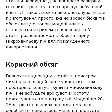
СВЧ-піч необхідна для швидкого розігріву
готових страв і суттєво спрощує побутовий
клопіт. Її також можна використовувати для
приготування простої їжі на зразок бісквітів
або омлету, а топові моделі навіть
оснащуються грилем та конвекцією. У
статті розповідаємо, як обрати гарну
мікрохвильову піч для повсякденного
використання.
Корисний обсяг
Визначте відповідну місткість пристрою.
Чим більше людей живе у квартирі, тим
просторіше коштує
купити мікрохвильову
піч
, і не забудьте врахувати частоту
приготування та підігріву їжі. Моделі до 20-
25 літрів гарні виключно для теплової
обробки готових страв. Якщо ви плануєте