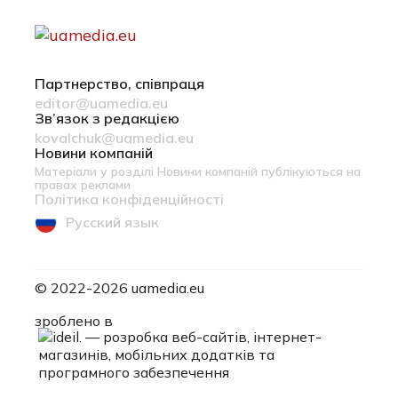
Партнерство, співпраця
editor@uamedia.eu
Зв’язок з редакцією
kovalchuk@uamedia.eu
Новини компаній
Матеріали у розділі Новини компаній публікуються на
правах реклами
Політика конфіденційності
Русский язык
© 2022-2026 uamedia.eu
ideil.
зроблено в