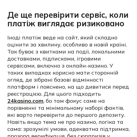
Де ще перевірити сервіс, коли
платіж виглядає ризиковано
Іноді платіж веде на сайт, який складно
оцінити за хвилину, особливо в новій країні.
Так буває з квитками на події, локальними
доставками, підписками, ігровими
сервісами, включно з онлайн-казино. У
таких випадках корисно мати сторонній
огляд, де зібрані базові відмінності
платформ і пояснено, на що дивитися перед
реєстрацією. Для цього підходить
24kasino.com
, бо там фокус саме на
порівнянні та мінімальному наборі фактів,
які варто перевірити до першого депозиту.
Навіть якщо тема не про казино, логіка та
сама: зрозумілі умови, адекватна підтримка,
прозора верифікація, без сюрпризів у