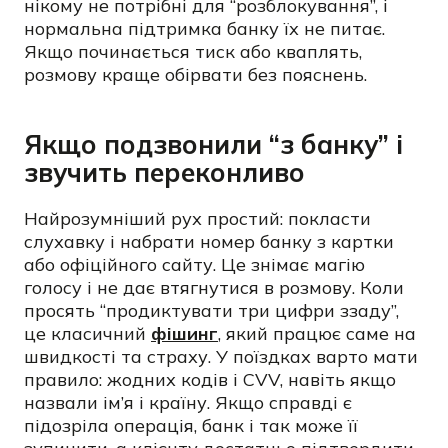
нікому не потрібні для “розблокування”, і
нормальна підтримка банку їх не питає.
Якщо починається тиск або кваплять,
розмову краще обірвати без пояснень.
Якщо подзвонили “з банку” і
звучить переконливо
Найрозумніший рух простий: покласти
слухавку і набрати номер банку з картки
або офіційного сайту. Це знімає магію
голосу і не дає втягнутися в розмову. Коли
просять “продиктувати три цифри ззаду”,
це класичний
фішинг
, який працює саме на
швидкості та страху. У поїздках варто мати
правило: жодних кодів і CVV, навіть якщо
назвали ім’я і країну. Якщо справді є
підозріла операція, банк і так може її