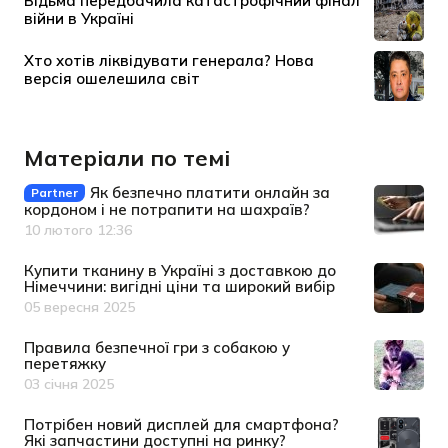
Матеріали по темі
Як безпечно платити онлайн за
Partner
кордоном і не потрапити на шахраїв?
10 лютого 12:36
Дата публікації
Купити тканину в Україні з доставкою до
Німеччини: вигідні ціни та широкий вибір
05 вересня 2025
Дата публікації
Правила безпечної гри з собакою у
перетяжку
03 січня 2025
Дата публікації
Потрібен новий дисплей для смартфона?
Які запчастини доступні на ринку?