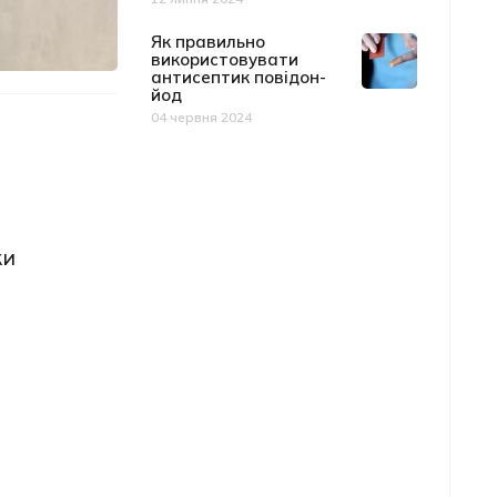
Дата публікації
Як правильно
використовувати
антисептик повідон-
йод
04 червня 2024
Дата публікації
ки