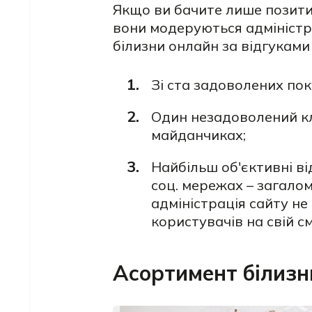
Якщо ви бачите лише позитив
вони модеруються адміністр
білизни онлайн за відгуками
Зі ста задоволених пок
Один незадоволений кл
майданчиках;
Найбільш об'єктивні в
соц. мережах – загало
адміністрація сайту н
користувачів на свій см
Асортимент білизни