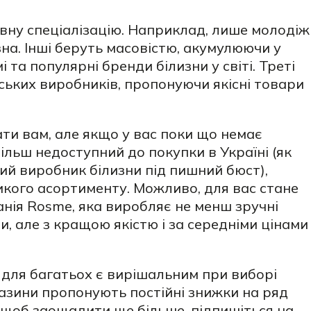
вну спеціалізацію. Наприклад, лише молодіж
на. Інші беруть масовістю, акумулюючи у
і та популярні бренди білизни у світі. Треті
ських виробників, пропонуючи якісні товари
ти вам, але якщо у вас поки що немає
ільш недоступний до покупки в Україні (як
ий виробник білизни під пишний бюст),
икого асортименту. Можливо, для вас стане
нія Rosme, яка виробляє не менш зручні
и, але з кращою якістю і за середніми цінами
 для багатьох є вирішальним при виборі
газини пропонують постійні знижки на ряд
а щоб заощадити ще більше, підпишіться на