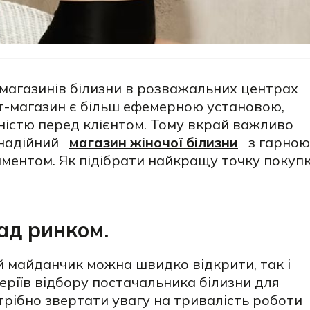
 магазинів білизни в розважальних центрах
ет-магазин є більш ефемерною установою,
ністю перед клієнтом. Тому вкрай важливо
 надійний
магазин жіночої білизни
з гарною
иментом. Як підібрати найкращу точку покуп
ад ринком.
й майданчик можна швидко відкрити, так і
еріїв відбору постачальника білизни для
трібно звертати увагу на тривалість роботи