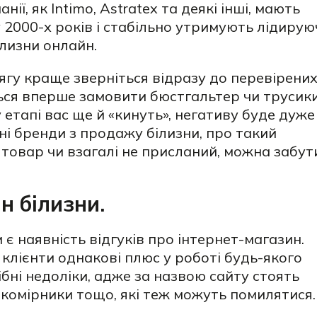
нії, як Intimo, Astratex та деякі інші, мають
 2000-х років і стабільно утримують лідирую
ілизни онлайн.
гу краще зверніться відразу до перевірени
яться вперше замовити бюстгальтер чи трусик
 етапі вас ще й «кинуть», негативу буде дуже
і бренди з продажу білизни, про такий
 товар чи взагалі не присланий, можна забут
н білизни.
 наявність відгуків про інтернет-магазин.
 клієнти однакові плюс у роботі будь-якого
ні недоліки, адже за назвою сайту стоять
 комірники тощо, які теж можуть помилятися.