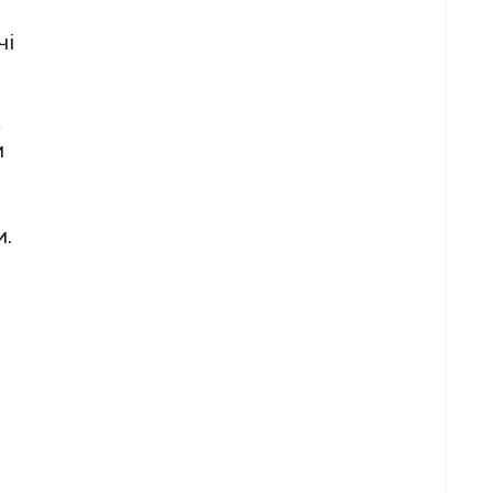
чі
х
и
и.