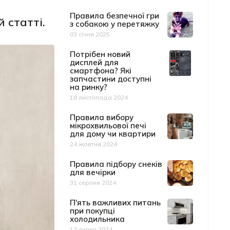
Правила безпечної гри
 статті.
з собакою у перетяжку
03 січня 2025
Дата публікації
Потрібен новий
дисплей для
смартфона? Які
запчастини доступні
на ринку?
18 листопада 2024
Дата публікації
Правила вибору
мікрохвильової печі
для дому чи квартири
24 жовтня 2024
Дата публікації
Правила підбору снеків
для вечірки
31 серпня 2024
Дата публікації
П'ять важливих питань
при покупці
холодильника
12 липня 2024