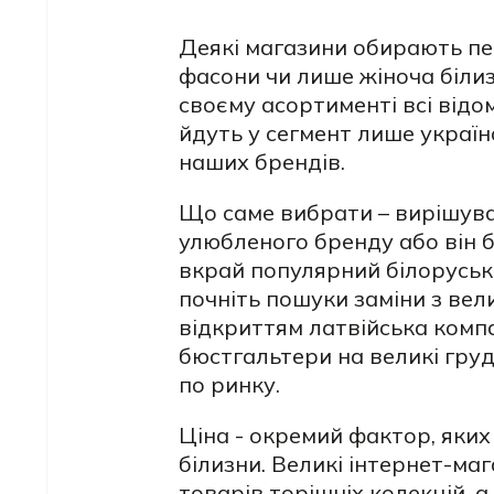
Деякі магазини обирають пе
фасони чи лише жіноча білиз
своєму асортименті всі відом
йдуть у сегмент лише україн
наших брендів.
Що саме вибрати – вирішува
улюбленого бренду або він б
вкрай популярний білоруськ
почніть пошуки заміни з вел
відкриттям латвійська компа
бюстгальтери на великі груд
по ринку.
Ціна - окремий фактор, яких
білизни. Великі інтернет-ма
товарів торішніх колекцій, 