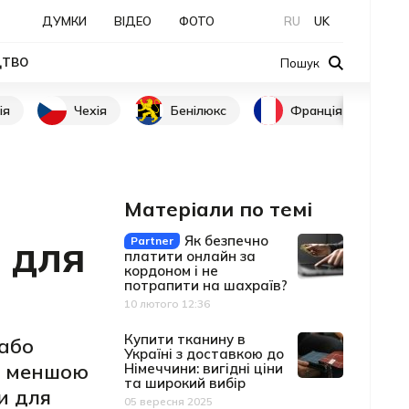
ДУМКИ
ВІДЕО
ФОТО
RU
UK
ЦТВО
Пошук
ія
Чехія
Бенілюкс
Франція
Матеріали по темі
 для
Як безпечно
Partner
платити онлайн за
кордоном і не
потрапити на шахраїв?
10 лютого 12:36
Дата публікації
Купити тканину в
 або
Україні з доставкою до
 з меншою
Німеччини: вигідні ціни
та широкий вибір
и для
05 вересня 2025
Дата публікації