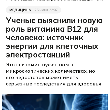
МЕДИЦИНА
25 июня 22:07
Категория
Дата публикации
Ученые выяснили новую
роль витамина B12 для
человека: источник
энергии для клеточных
электростанций
Этот витамин нужен нам в
микроскопических количествах, но
его недостаток может иметь
серьезные последствия для здоровья