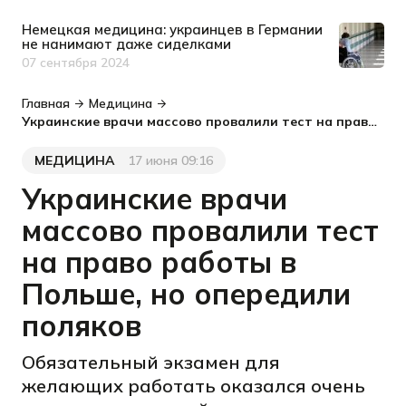
Немецкая медицина: украинцев в Германии
не нанимают даже сиделками
07 сентября 2024
Дата публикации
Главная
Медицина
Украинские врачи массово провалили тест на право работы в Польше, но опередили поляков
МЕДИЦИНА
17 июня 09:16
Категория
Дата публикации
Украинские врачи
массово провалили тест
на право работы в
Польше, но опередили
поляков
Обязательный экзамен для
желающих работать оказался очень