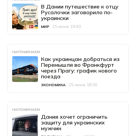
В Дании путешествие к отцу
Русалочки заговорило по-
украински
25 июня 19:40
МИР
Категория
Дата публикации
НАПОМИНАЕМ
Как украинцам добраться из
Перемышля во Франкфурт
через Прагу: график нового
поезда
25 июня 18:36
ЭКОНОМИКА
Категория
Дата публикации
НАПОМИНАЕМ
Дания хочет ограничить
защиту для украинских
мужчин