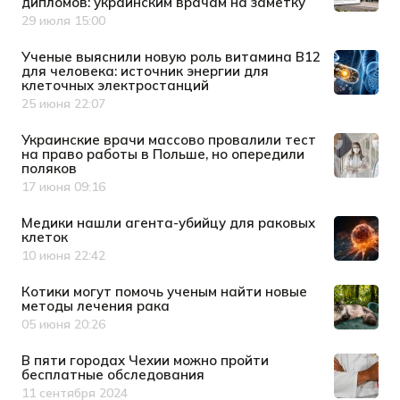
дипломов: украинским врачам на заметку
29 июля 15:00
Дата публикации
Ученые выяснили новую роль витамина B12
для человека: источник энергии для
клеточных электростанций
25 июня 22:07
Дата публикации
Украинские врачи массово провалили тест
на право работы в Польше, но опередили
поляков
17 июня 09:16
Дата публикации
Медики нашли агента-убийцу для раковых
клеток
10 июня 22:42
Дата публикации
Котики могут помочь ученым найти новые
методы лечения рака
05 июня 20:26
Дата публикации
В пяти городах Чехии можно пройти
бесплатные обследования
11 сентября 2024
Дата публикации