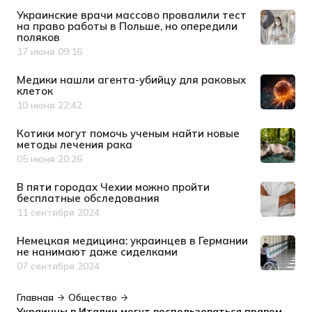
Украинские врачи массово провалили тест
на право работы в Польше, но опередили
поляков
17 июня 09:16
Дата публикации
Медики нашли агента-убийцу для раковых
клеток
10 июня 22:42
Дата публикации
Котики могут помочь ученым найти новые
методы лечения рака
05 июня 20:26
Дата публикации
В пяти городах Чехии можно пройти
бесплатные обследования
11 сентября 2024
Дата публикации
Немецкая медицина: украинцев в Германии
не нанимают даже сиделками
07 сентября 2024
Дата публикации
Главная
Общество
Украинцы в Италии могут воспользоваться правом на ускоренный прием у врача: простой лайфхак