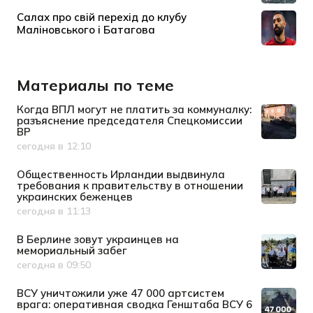
Материалы по теме
Когда ВПЛ могут не платить за коммуналку:
разъяснение председателя Спецкомиссии
ВР
сегодня в 12:10
Дата публикации
Общественность Ирландии выдвинула
требования к правительству в отношении
украинских беженцев
сегодня в 11:13
Дата публикации
В Берлине зовут украинцев на
мемориальный забег
сегодня в 09:50
Дата публикации
ВСУ уничтожили уже 47 000 артсистем
врага: оперативная сводка Генштаба ВСУ 6