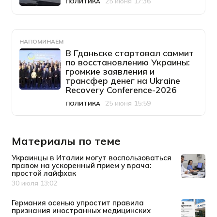
25 июня 17:36
ПОЛИТИКА
Категория
Дата публикации
НАПОМИНАЕМ
В Гданьске стартовал саммит
по восстановлению Украины:
громкие заявления и
трансфер денег на Ukraine
Recovery Conference-2026
25 июня 15:59
ПОЛИТИКА
Категория
Дата публикации
Материалы по теме
Украинцы в Италии могут воспользоваться
правом на ускоренный прием у врача:
простой лайфхак
30 июля 13:02
Дата публикации
Германия осенью упростит правила
признания иностранных медицинских