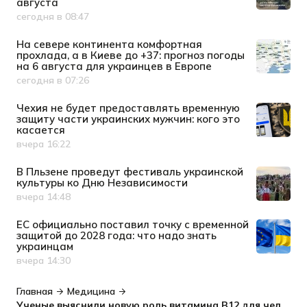
августа
сегодня в 08:47
Дата публикации
На севере континента комфортная
прохлада, а в Киеве до +37: прогноз погоды
на 6 августа для украинцев в Европе
сегодня в 07:26
Дата публикации
Чехия не будет предоставлять временную
защиту части украинских мужчин: кого это
касается
вчера 16:22
Дата публикации
В Пльзене проведут фестиваль украинской
культуры ко Дню Независимости
вчера 14:48
Дата публикации
ЕС официально поставил точку с временной
защитой до 2028 года: что надо знать
украинцам
вчера 14:30
Дата публикации
Главная
Медицина
Ученые выяснили новую роль витамина B12 для человека: источник энергии для клеточных электростанций