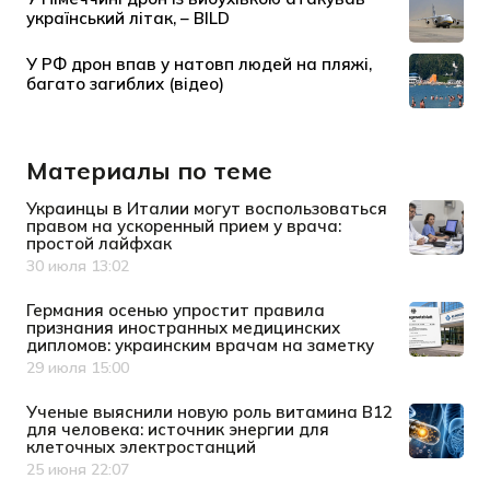
Материалы по теме
Украинцы в Италии могут воспользоваться
правом на ускоренный прием у врача:
простой лайфхак
30 июля 13:02
Дата публикации
Германия осенью упростит правила
признания иностранных медицинских
дипломов: украинским врачам на заметку
29 июля 15:00
Дата публикации
Ученые выяснили новую роль витамина B12
для человека: источник энергии для
клеточных электростанций
25 июня 22:07
Дата публикации