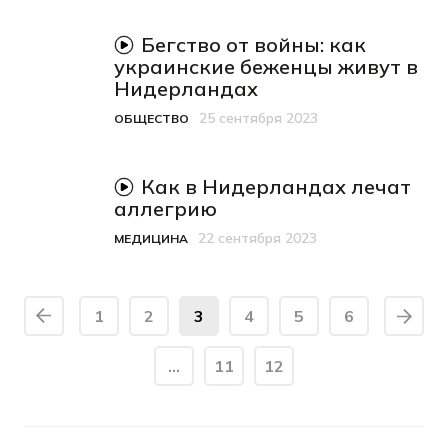
видеоматериал
Бегство от войны: как
украинские беженцы живут в
Нидерландах
25 сентября 2023
ОБЩЕСТВО
Категория
Дата публикации
видеоматериал
Как в Нидерландах лечат
аллегрию
22 сентября 2023
МЕДИЦИНА
Категория
Дата публикации
1
2
3
4
5
6
…
11
12