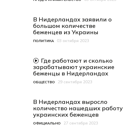
Категория
Дата публикации
В Нидерландах заявили о
большом количестве
беженцев из Украины
03 октября 2023
ПОЛИТИКА
Категория
Дата публикации
видеоматериал
Где работают и сколько
зарабатывают украинские
беженцы в Нидерландах
29 сентября 2023
ОБЩЕСТВО
Категория
Дата публикации
В Нидерландах выросло
количество нашедших работу
украинских беженцев
27 сентября 2023
ОФИЦИАЛЬНО
Категория
Дата публикации