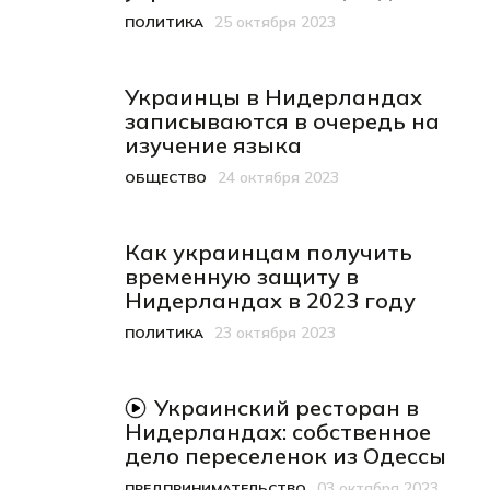
25 октября 2023
ПОЛИТИКА
Категория
Дата публикации
Украинцы в Нидерландах
записываются в очередь на
изучение языка
24 октября 2023
ОБЩЕСТВО
Категория
Дата публикации
Как украинцам получить
временную защиту в
Нидерландах в 2023 году
23 октября 2023
ПОЛИТИКА
Категория
Дата публикации
видеоматериал
Украинский ресторан в
Нидерландах: собственное
дело переселенок из Одессы
03 октября 2023
ПРЕДПРИНИМАТЕЛЬСТВО