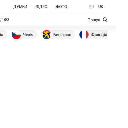
ДУМКИ
ВІДЕО
ФОТО
RU
UK
ЦТВО
Пошук
ія
Чехія
Бенілюкс
Франція