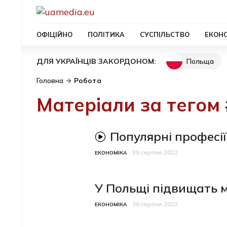
ОФІЦІЙНО
ПОЛІТИКА
СУСПІЛЬСТВО
ЕКОН
Польща
ДЛЯ УКРАЇНЦІВ ЗАКОРДОНОМ:
Головна
Робота
Матеріали за тегом
Популярні професії
відео-матеріал
30 серпня 2022
Категорія
Дата публікації
ЕКОНОМІКА
У Польщі підвищать 
30 серпня 2022
Категорія
Дата публікації
ЕКОНОМІКА