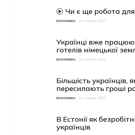
Чи є ще робота для
відео-матеріал
23 серпня 2022
Категорія
Дата публікації
ЕКОНОМІКА
Українці вже працюют
готелів німецької земл
22 серпня 2022
Категорія
Дата публікації
ЕКОНОМІКА
Більшість українців, 
пересилають гроші р
22 серпня 2022
Категорія
Дата публікації
ЕКОНОМІКА
В Естонії як безробіт
українців