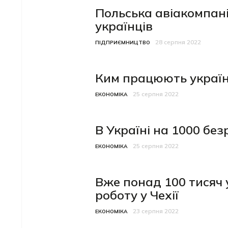
Польська авіакомпан
українців
28 серпня 2022
Категорія
Дата публікації
ПІДПРИЄМНИЦТВО
Ким працюють українс
25 серпня 2022
Категорія
Дата публікації
ЕКОНОМІКА
В Україні на 1000 без
25 серпня 2022
Категорія
Дата публікації
ЕКОНОМІКА
Вже понад 100 тисяч 
роботу у Чехії
23 серпня 2022
Категорія
Дата публікації
ЕКОНОМІКА