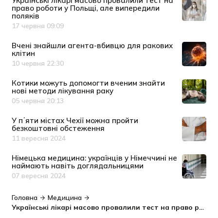
Українські лікарі масово провалили тест на
право роботи у Польщі, але випередили
поляків
17 червня 09:09
Дата публікації
Вчені знайшли агента-вбивцю для ракових
клітин
10 червня 22:30
Дата публікації
Котики можуть допомогти вченим знайти
нові методи лікування раку
05 червня 20:13
Дата публікації
У пʼяти містах Чехії можна пройти
безкоштовні обстеження
11 вересня 2024
Дата публікації
Німецька медицина: українців у Німеччині не
наймають навіть доглядальницями
07 вересня 2024
Дата публікації
Головна
Медицина
Українські лікарі масово провалили тест на право роботи у Польщі, але випередили поляків