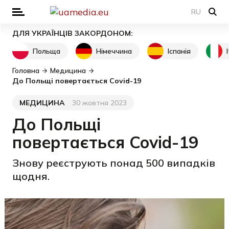
RU
ДЛЯ УКРАЇНЦІВ ЗАКОРДОНОМ:
Польща
Німеччина
Іспанія
Головна
Медицина
До Польщі повертається Covid-19
МЕДИЦИНА
30 жовтня 2023
Категорія
Дата публікації
До Польщі
повертається Covid-19
Знову реєструють понад 500 випадків
щодня.