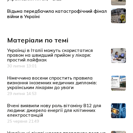
Матеріали по темі
Українці в Італії можуть скористатися
правом на швидший прийом у лікаря:
простий лайфхак
30 липня 13:01
Дата публікації
Німеччина восени спростить правила
визнання іноземних медичних дипломів:
українським лікарям до уваги
29 липня 14:53
Дата публікації
Вчені виявили нову роль вітаміну B12 для
людини: джерело енергії для клітинних
електростанцій
25 червня 21:49
Дата публікації