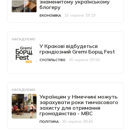
знаменитому українському
блогеру
16 червня 18:19
ЕКОНОМІКА
Категорія
Дата публікації
НАГАДУЄМО
У Кракові відбудеться
грандіозний Gremi Борщ Fest
16 червня 09:56
СУСПІЛЬСТВО
Категорія
Дата публікації
НАГАДУЄМО
Українцям у Німеччині можуть
зарахувати роки тимчасового
захисту для отримання
громадянства - МВС
16 червня 08:46
ПОЛІТИКА
Категорія
Дата публікації