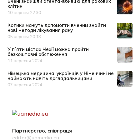
Вчені знайшли агента-вбивцю для ракових
клітин
10 червня 22:30
Дата публікації
Котики можуть допомогти вченим знайти
нові методи лікування раку
05 червня 20:13
Дата публікації
У пʼяти містах Чехії можна пройти
безкоштовні обстеження
11 вересня 2024
Дата публікації
Німецька медицина: українців у Німеччині не
наймають навіть доглядальницями
07 вересня 2024
Дата публікації
Партнерство, співпраця
editor@uamedia.eu