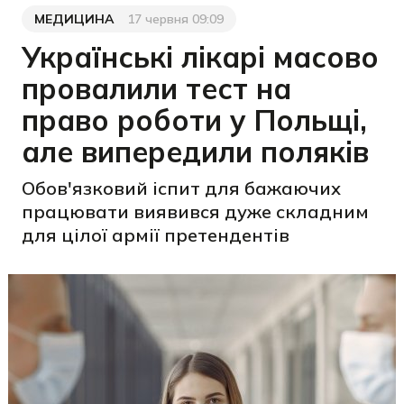
МЕДИЦИНА
17 червня 09:09
Категорія
Дата публікації
Українські лікарі масово
провалили тест на
право роботи у Польщі,
але випередили поляків
Обов'язковий іспит для бажаючих
працювати виявився дуже складним
для цілої армії претендентів