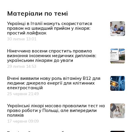
Матеріали по темі
Українці в Італії можуть скористатися
правом на швидший прийом у лікаря:
простий лайфхак
30 липня 13:01
Дата публікації
Німеччина восени спростить правила
визнання іноземних медичних дипломів:
українським лікарям до уваги
29 липня 14:53
Дата публікації
Вчені виявили нову роль вітаміну B12 для
людини: джерело енергії для клітинних
електростанцій
25 червня 21:49
Дата публікації
Українські лікарі масово провалили тест на
право роботи у Польщі, але випередили
поляків
17 червня 09:09
Дата публікації