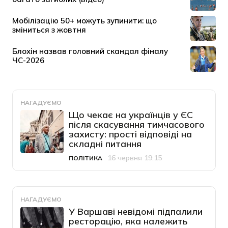
НАГАДУЄМО
Що чекає на українців у ЄС
після скасування тимчасового
захисту: прості відповіді на
складні питання
16 червня 19:15
ПОЛІТИКА
Категорія
Дата публікації
НАГАДУЄМО
У Варшаві невідомі підпалили
ресторацію, яка належить