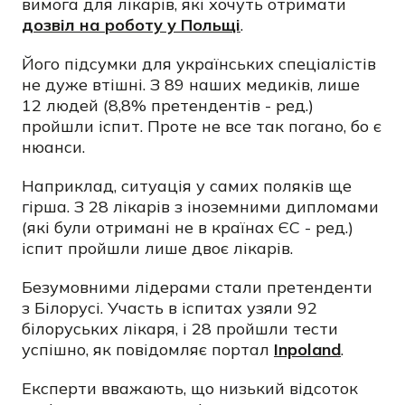
вимога для лікарів, які хочуть отримати
дозвіл на роботу у Польщі
.
Його підсумки для українських спеціалістів
не дуже втішні. З 89 наших медиків, лише
12 людей (8,8% претендентів - ред.)
пройшли іспит. Проте не все так погано, бо є
нюанси.
Наприклад, ситуація у самих поляків ще
гірша. З 28 лікарів з іноземними дипломами
(які були отримані не в країнах ЄС - ред.)
іспит пройшли лише двоє лікарів.
Безумовними лідерами стали претенденти
з Білорусі. Участь в іспитах узяли 92
білоруських лікаря, і 28 пройшли тести
успішно, як повідомляє портал
Inpoland
.
Експерти вважають, що низький відсоток