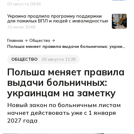
03 августа 09:46
Дата публикации
Украина продлила программу поддержки
для пожилых ВПЛ и людей с инвалидностью
31 июля 10:48
Дата публикации
Главная
Общество
Польша меняет правила выдачи больничных: украинцам на заметку
ОБЩЕСТВО
05 августа 11:38
Категория
Дата публикации
Польша меняет правила
выдачи больничных:
украинцам на заметку
Новый закон по больничным листам
начнет действовать уже с 1 января
2027 года