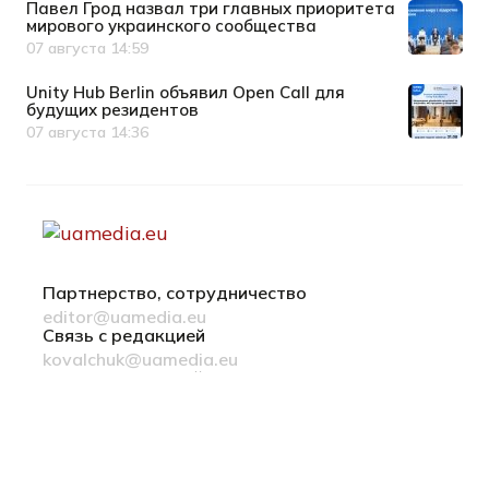
Павел Грод назвал три главных приоритета
мирового украинского сообщества
07 августа 14:59
Дата публикации
Unity Hub Berlin объявил Open Call для
будущих резидентов
07 августа 14:36
Дата публикации
Партнерство, сотрудничество
editor@uamedia.eu
Связь с редакцией
kovalchuk@uamedia.eu
Новости компаний
Материалы в разделе Новости компаний
публикуются на правах рекламы
Политика конфиденциальности
Українська мова