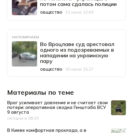
потом сама сдалась полиции
31 июля 13:49
ОБЩЕСТВО
Категория
Дата публикации
НАПОМИНАЕМ
Во Вроцлаве суд арестовал
одного из подозреваемых в
нападении на украинскую
пару
30 июля 15:27
ОБЩЕСТВО
Категория
Дата публикации
Материалы по теме
Враг усиливает давление и не считает свои
потери: оперативная сводка Генштаба ВСУ
9 августа
сегодня в 08:29
Дата публикации
В Киеве комфортная прохлада, а в