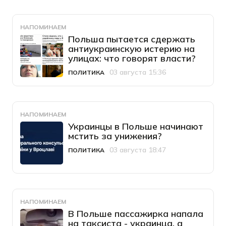
НАПОМИНАЕМ
Польша пытается сдержать
антиукраинскую истерию на
улицах: что говорят власти?
03 августа 15:36
ПОЛИТИКА
Категория
Дата публикации
НАПОМИНАЕМ
Украинцы в Польше начинают
мстить за унижения?
03 августа 18:47
ПОЛИТИКА
Категория
Дата публикации
НАПОМИНАЕМ
В Польше пассажирка напала
на таксиста - украинца, а