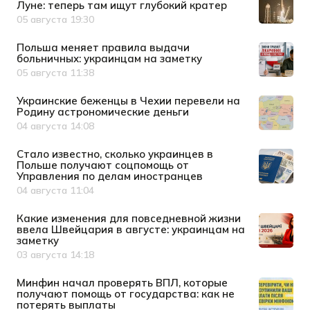
Луне: теперь там ищут глубокий кратер
05 августа 19:30
Дата публикации
Польша меняет правила выдачи
больничных: украинцам на заметку
05 августа 11:38
Дата публикации
Украинские беженцы в Чехии перевели на
Родину астрономические деньги
04 августа 14:08
Дата публикации
Стало известно, сколько украинцев в
Польше получают соцпомощь от
Управления по делам иностранцев
04 августа 11:04
Дата публикации
Какие изменения для повседневной жизни
ввела Швейцария в августе: украинцам на
заметку
03 августа 14:18
Дата публикации
Минфин начал проверять ВПЛ, которые
получают помощь от государства: как не
потерять выплаты