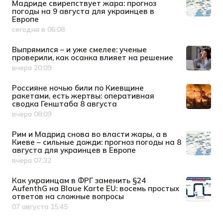
Мадриде свирепствует жара: прогноз
погоды на 9 августа для украинцев в
Европе
сегодня в 06:08
Дата публикации
Выпрямился – и уже смелее: ученые
проверили, как осанка влияет на решение
вчера 20:09
Дата публикации
Россияне ночью били по Киевщине
ракетами, есть жертвы: оперативная
сводка Генштаба 8 августа
вчера 08:09
Дата публикации
Рим и Мадрид снова во власти жары, а в
Киеве – сильные дожди: прогноз погоды на 8
августа для украинцев в Европе
вчера 07:32
Дата публикации
Как украинцам в ФРГ заменить §24
AufenthG на Blaue Karte EU: восемь простых
ответов на сложные вопросы
07 августа 15:45
Дата публикации