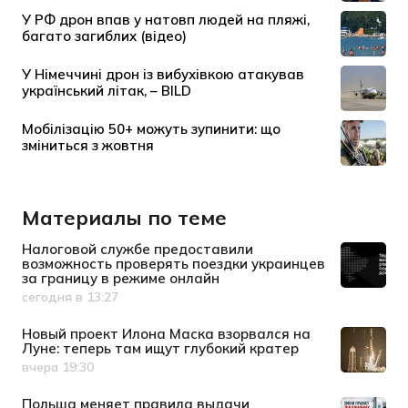
Материалы по теме
Налоговой службе предоставили
возможность проверять поездки украинцев
за границу в режиме онлайн
сегодня в 13:27
Дата публикации
Новый проект Илона Маска взорвался на
Луне: теперь там ищут глубокий кратер
вчера 19:30
Дата публикации
Польша меняет правила выдачи