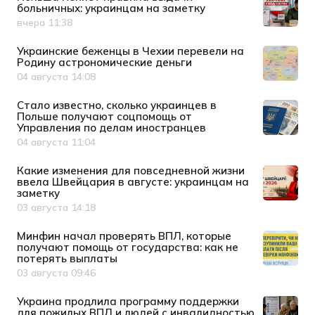
больничных: украинцам на заметку
вчера 11:38
Дата публикации
Украинские беженцы в Чехии перевели на
Родину астрономические деньги
04 августа 14:08
Дата публикации
Стало известно, сколько украинцев в
Польше получают соцпомощь от
Управления по делам иностранцев
04 августа 11:04
Дата публикации
Какие изменения для повседневной жизни
ввела Швейцария в августе: украинцам на
заметку
03 августа 14:18
Дата публикации
Минфин начал проверять ВПЛ, которые
получают помощь от государства: как не
потерять выплаты
03 августа 09:46
Дата публикации
Украина продлила программу поддержки
для пожилых ВПЛ и людей с инвалидностью