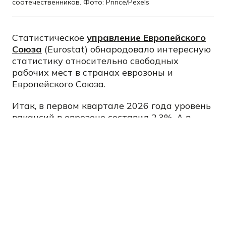
соотечественников. Фото: Prince/Pexels
Статистическое
управление Европейского
Союза
(Eurostat) обнародовало интересную
статистику относительно свободных
рабочих мест в странах еврозоны и
Европейского Союза.
Итак, в первом квартале 2026 года уровень
вакансий в еврозоне составил 2,3%. А в
странах ЕС этот показатель достиг 2,1%.
Напомним, что Европейский Союз – это
политико-экономическое объединение 27
государств, а еврозона – это группа из 20
стран ЕС, которые используют общую
валюту (евро) и придерживаются единой
денежно-кредитной политики.
Самый высокий уровень вакансий, и,