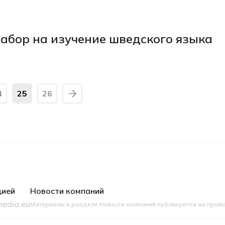
набор на изучение шведского языка
4
25
26
цией
Новости компаний
edia.eu
Материалы в разделе Новости компаний публикуются на прав