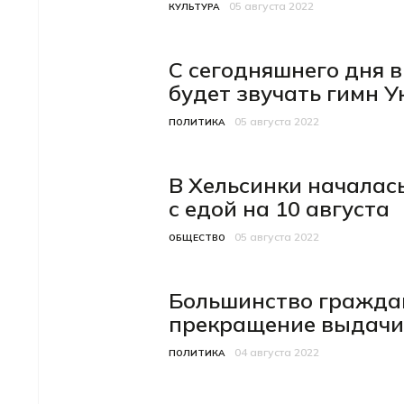
05 августа 2022
Категория
Дата публикации
КУЛЬТУРА
С сегодняшнего дня 
будет звучать гимн 
05 августа 2022
Категория
Дата публикации
ПОЛИТИКА
В Хельсинки началас
с едой на 10 августа
05 августа 2022
Категория
Дата публикации
ОБЩЕСТВО
Большинство гражда
прекращение выдачи
04 августа 2022
Категория
Дата публикации
ПОЛИТИКА