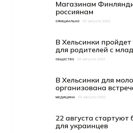
Магазинам Финлянди
россиянам
03 августа 2022
Категория
Дата публикации
ОФИЦИАЛЬНО
В Хельсинки пройдет
для родителей с мла
03 августа 2022
Категория
Дата публикации
ОБЩЕСТВО
В Хельсинки для мол
организована встреч
02 августа 2022
Категория
Дата публикации
МЕДИЦИНА
22 августа стартуют
для украинцев