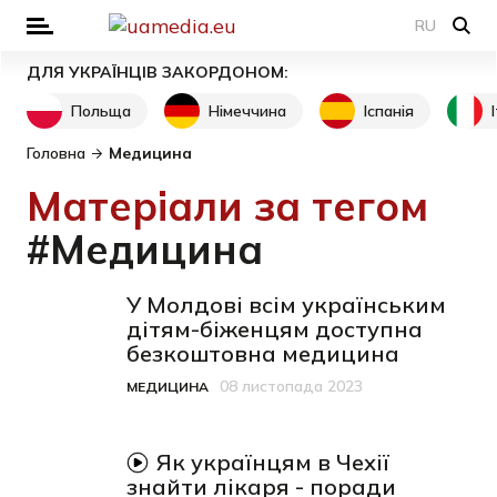
RU
ДЛЯ УКРАЇНЦІВ ЗАКОРДОНОМ:
Польща
Німеччина
Іспанія
Головна
Медицина
Матеріали за тегом
#Медицина
У Молдові всім українським
дітям-біженцям доступна
безкоштовна медицина
08 листопада 2023
МЕДИЦИНА
Категорія
Дата публікації
відео-матеріал
Як українцям в Чехії
знайти лікаря - поради