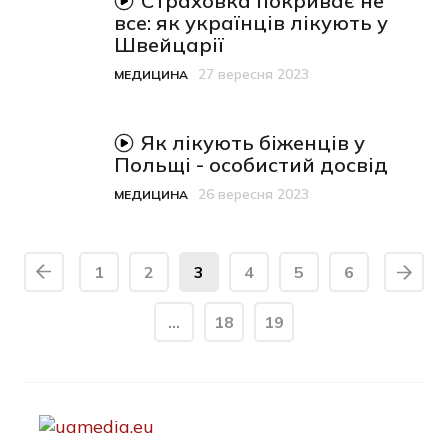
відео-матеріал
Страховка покриває не
все: як українців лікують у
Швейцарії
27 вересня 2023
МЕДИЦИНА
Категорія
Дата публікації
відео-матеріал
Як лікують біженців у
Польщі - особистий досвід
26 вересня 2023
МЕДИЦИНА
Категорія
Дата публікації
1
2
3
4
5
6
…
18
19