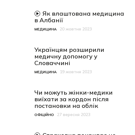
відео-матеріал
Як влаштована медицина
в Албанії
20 жовтня 2023
МЕДИЦИНА
Категорія
Дата публікації
Українцям розширили
медичну допомогу у
Словаччині
19 жовтня 2023
МЕДИЦИНА
Категорія
Дата публікації
Чи можуть жінки-медики
виїхати за кордон після
постановки на облік
27 вересня 2023
ОФІЦІЙНО
Категорія
Дата публікації