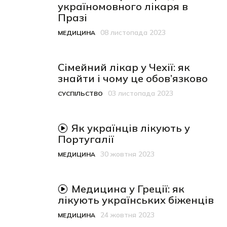
україномовного лікаря в
Празі
08 листопада 2023
МЕДИЦИНА
Категорія
Дата публікації
Сімейний лікар у Чехії: як
знайти і чому це обов’язково
03 листопада 2023
СУСПІЛЬСТВО
Категорія
Дата публікації
відео-матеріал
Як українців лікують у
Португалії
30 жовтня 2023
МЕДИЦИНА
Категорія
Дата публікації
відео-матеріал
Медицина у Греції: як
лікують українських біженців
24 жовтня 2023
МЕДИЦИНА
Категорія
Дата публікації