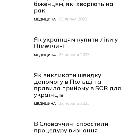
біженцям, які хворіють на
рак
03 липня 2023
МЕДИЦИНА
Категорія
Дата публікації
Як українцям купити ліки у
Німеччині
27 червня 2023
МЕДИЦИНА
Категорія
Дата публікації
Як викликати швидку
допомогу в Польщі та
правила прийому в SOR для
українців
22 червня 2023
МЕДИЦИНА
Категорія
Дата публікації
В Словаччині спростили
процедуру визнання