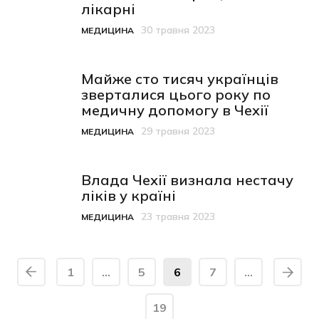
лікарні
30 травня 2023
МЕДИЦИНА
Категорія
Дата публікації
Майже сто тисяч українців
зверталися цього року по
медичну допомогу в Чехії
29 травня 2023
МЕДИЦИНА
Категорія
Дата публікації
Влада Чехії визнала нестачу
ліків у країні
23 травня 2023
МЕДИЦИНА
Категорія
Дата публікації
1
…
5
6
7
…
19