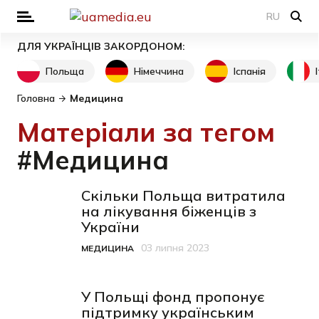
RU
ДЛЯ УКРАЇНЦІВ ЗАКОРДОНОМ:
Польща
Німеччина
Іспанія
Головна
Медицина
Матеріали за тегом
#Медицина
Скільки Польща витратила
на лікування біженців з
України
03 липня 2023
МЕДИЦИНА
Категорія
Дата публікації
У Польщі фонд пропонує
підтримку українським