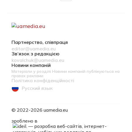
Партнерство, співпраця
editor@uamedia.eu
Зв’язок з редакцією
kovalchuk@uamedia.eu
Новини компаній
Матеріали у розділі Новини компаній публікуються на
правах реклами
Політика конфіденційності
Русский язык
© 2022-2026 uamedia.eu
ideil.
зроблено в