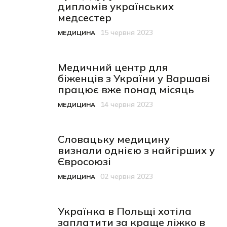
дипломів українських
медсестер
15 червня 2023
МЕДИЦИНА
Категорія
Дата публікації
Медичний центр для
біженців з України у Варшаві
працює вже понад місяць
14 червня 2023
МЕДИЦИНА
Категорія
Дата публікації
Словацьку медицину
визнали однією з найгірших у
Євросоюзі
02 червня 2023
МЕДИЦИНА
Категорія
Дата публікації
Українка в Польщі хотіла
заплатити за краще ліжко в